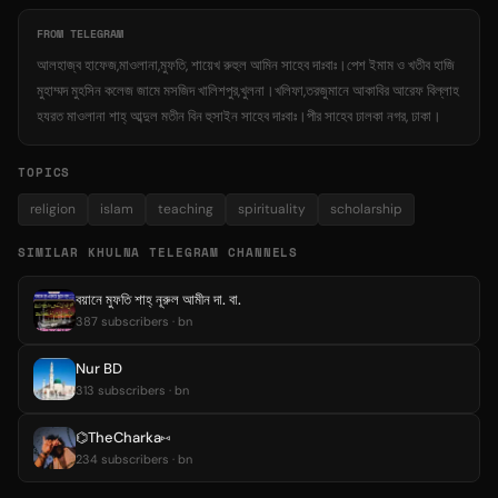
FROM TELEGRAM
আলহাজ্ব হাফেজ,মাওলানা,মুফতি, শায়েখ রুহুল আমিন সাহেব দাঃবাঃ।পেশ ইমাম ও খতীব হাজি
মুহাম্মদ মুহসিন কলেজ জামে মসজিদ খালিশপুর,খুলনা।খলিফা,তরজুমানে আকাবির আরেফ বিল্লাহ
হযরত মাওলানা শাহ্ আব্দুল মতীন বিন হুসাইন সাহেব দাঃবাঃ।পীর সাহেব ঢালকা নগর, ঢাকা।
TOPICS
religion
islam
teaching
spirituality
scholarship
SIMILAR KHULNA TELEGRAM CHANNELS
বয়ানে মুফতি শাহ্ নূরুল আমীন দা. বা.
387 subscribers · bn
Nur BD
313 subscribers · bn
⌬TheCharka⑅
234 subscribers · bn