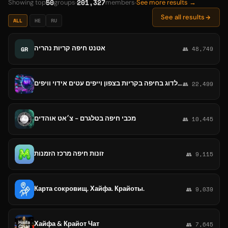
50
201,327
Showing top
groups
members
See more results →
See all results
ALL
HE
RU
אטנט חיפה קריות נהריה
GR
👥 48,749
בולדוג בחיפה בקריות בצפון וייפים עטים אידוי וויפים
👥 22,499
מכבי חיפה בטלגרם - צ׳אט אוהדים
👥 10,445
זונות חיפה מרכז הזמנות
👥 9,115
Карта сокровищ. Хайфа. Крайоты.
👥 9,039
Хайфа & Крайот Чат
👥 7,645