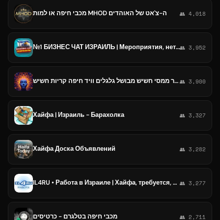
מכבי חיפה או למות MHOD ה-צ'אט של האוהדים
👥 4,018
№1 БИЗНЕС ЧАТ ИЗРАИЛЬ | Мероприятия, нетворкинг, общение и реклама в Израиле | Иерусалим, Тель-Авив, Хайфа, Ришон-ле-Цион, Петах
👥 3,952
קנאביס אריאל רפואי דוקטור ממסי חשיש מבושל גלגלים וויד חיפה קריות חשיש
👥 3,900
Хайфа | Израиль - Барахолка
👥 3,327
Хайфа Доска Объявлений
👥 3,282
IL4RU • Работа в Израиле | Хайфа, требуется, ищу, заработок, Ашкелон, Ашдод, подработка, вакансия, Нетания, поиск, водитель
👥 3,277
מכבי חיפה בטלגרם - כרטיסים
👥 2,711