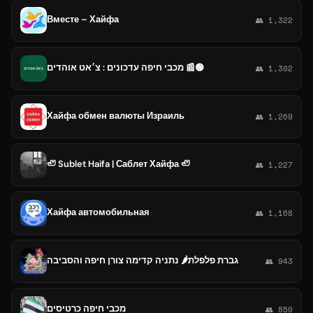
Вместе – Хайфа
👥 1,322
מכבי חיפה עדכונים : צ׳אט אוהדים 📰🟢
👥 1,302
Хайфа обмен валюты Израиль
👥 1,269
🦥 Sublet Haifa | Саблет Хайфа 🦥
👥 1,227
Хайфа автомобильная
👥 1,168
גברת פלפלת🌶️ נתניה קדימה צורן חיפה והסביבה
👥 943
מכבי חיפה כרטיסים
👥 850