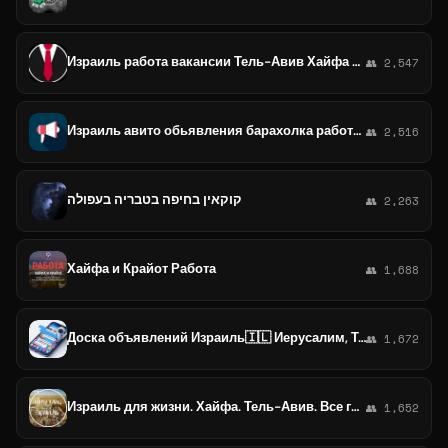
Израиль работа вакансии Тель-Авив Хайфа Иерусалим
👥 2,547
Израиль авито обьявления барахолка работа недвижимость Тель-Авив Хайфа Иерусалим
👥 2,516
קוקאין בחיפה בטבריה בעפולה
👥 2,263
Хайфа и Крайот Работа
👥 1,688
Доска объявлений Израиль🇮🇱 Иерусалим, Тель-Авив, Хайфа, Ришон ле-Цион, Петах-Тиква, Ашдод, Нетания, Беэр-Шева, Герцелия...
👥 1,672
Израиль для жизни. Хайфа. Тель-Авив. Все города. Дары улиц. Реклама. Творчество. Рукоделье.
👥 1,652