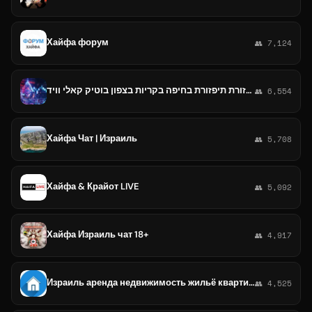
Хайфа форум
👥 7,124
חממה תפזורת תיפזורת בחיפה בקריות בצפון בוטיק קאלי וויד
👥 6,554
Хайфа Чат | Израиль
👥 5,708
Хайфа & Крайот LIVE
👥 5,092
Хайфа Израиль чат 18+
👥 4,917
Израиль аренда недвижимость жильё квартиры Тель-Авив Хайфа Иерусалим
👥 4,525