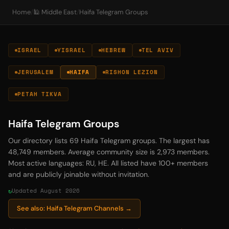
Home
/
🕌 Middle East
/
Haifa Telegram Groups
ISRAEL
YISRAEL
HEBREW
TEL AVIV
JERUSALEM
HAIFA
RISHON LEZION
PETAH TIKVA
Haifa Telegram Groups
Our directory lists 69 Haifa Telegram groups. The largest has
48,749 members. Average community size is 2,973 members.
Most active languages: RU, HE. All listed have 100+ members
and are publicly joinable without invitation.
Updated August 2026
See also: Haifa Telegram Channels →