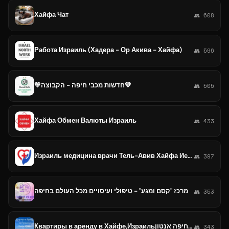
Хайфа Чат
👥 608
Работа Израиль (Хадера - Ор Акива - Хайфа)
👥 596
💚חדשות מכבי חיפה - הקבוצה💚
👥 505
Хайфа Обмен Валюты Израиль
👥 433
Израиль медицина врачи Тель-Авив Хайфа Иерусалим
👥 397
מרכז "קסם ומגע" - טיפולי ועיסויים מכל העולם בחיפה
👥 353
Квартиры в аренду в Хайфе,Израильדירות להשכרה בחיפה אנטון
👥 343