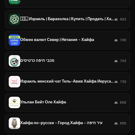
🇮🇱 Израиль | Барахолка | Купить | Продать | Хайфа
👥 803
Обмен валют Север | Нетания - Хайфа
👥 745
מכבי חיפה כרטיסים
👥 743
Израиль женский чат Тель-Авив Хайфа Иерусалим
👥 739
Ульпан Бейт Оле Хайфа
👥 668
Хайфа по-русски - Город Хайфа - עיר חיפה
👥 650