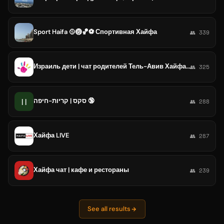
Sport Haifa 🥎🏐🏀⚽ Спортивная Хайфа
👥 339
Израиль дети | чат родителей Тель-Авив Хайфа Иерусалим
👥 325
סקס | קריות-חיפה 🔞
||
👥 288
Хайфа LIVE
👥 287
Хайфа чат | кафе и рестораны
👥 239
See all results