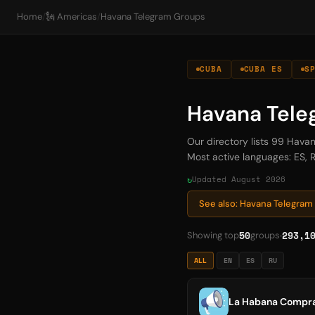
Home
/
🗽 Americas
/
Havana Telegram Groups
CUBA
CUBA ES
S
Havana Tele
Our directory lists 99 Hav
Most active languages: ES, R
Updated August 2026
See also: Havana Telegra
50
293,1
Showing top
groups
ALL
EN
ES
RU
La Habana Compra