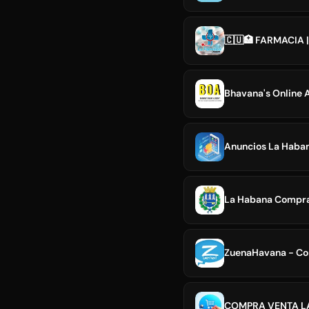
🇨🇺🏥 FARMACIA | 
Bhavana's Online
Anuncios La Haba
La Habana Compr
ZuenaHavana - Com
COMPRA VENTA L