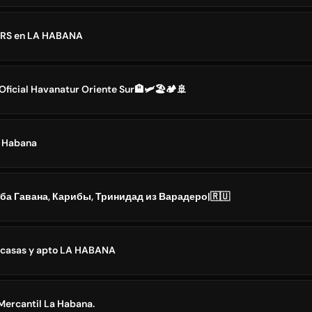
HRS en LA HABANA
ficial Havanatur Oriente Sur🏨🛩🏖🏕🚢
a Habana
ба Гавана, Карибы, Тринидад из Варадеро|🇷🇺
casas y apto LA HABANA
Mercantil La Habana.