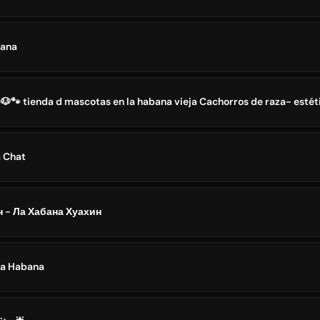
bana
🐶🐾 tienda d mascotas en la habana vieja Cachorros de raza- estét
 Chat
н - Ла Хабана Хуахин
la Habana