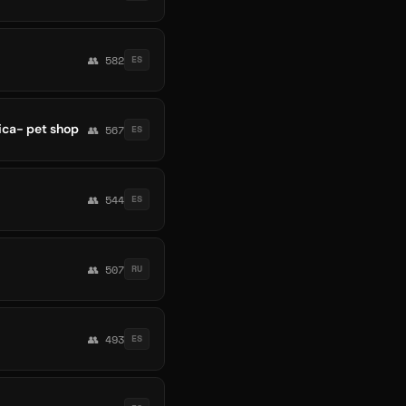
👥 582
ES
ica- pet shop
👥 567
ES
👥 544
ES
👥 507
RU
👥 493
ES