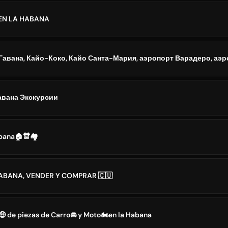
EN LA HABANA
авана Экскурсии
abana🏠🔛🏘
HABANA, VENDER Y COMPRAR 🇨🇺
 de piezas de Carro🚘 y Moto🏍️en la Habana