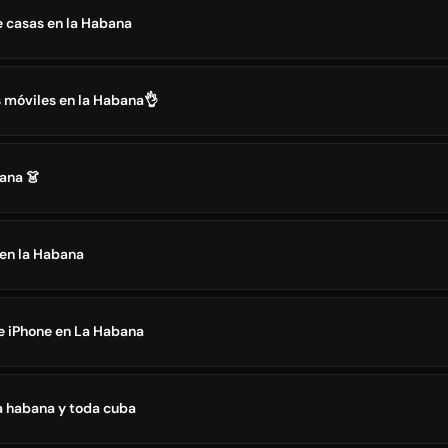
 casas en la Habana
s móviles en la Habana👌
ana 👗
en la Habana
 iPhone en La Habana
a habana y toda cuba