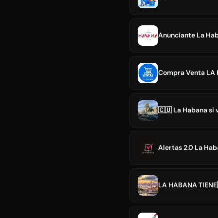
Anunciante La Ha
Compra Venta LA
🇨🇺 La Habana si
Alertas 2.0 La Ha
LA HABANA TIENE