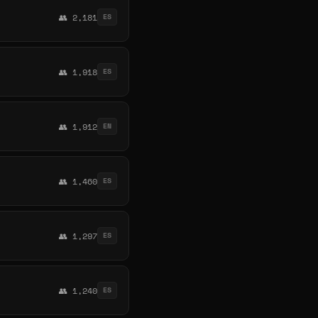
👥 2,181
ES
👥 1,918
ES
👥 1,912
EN
👥 1,460
ES
👥 1,297
ES
👥 1,240
ES