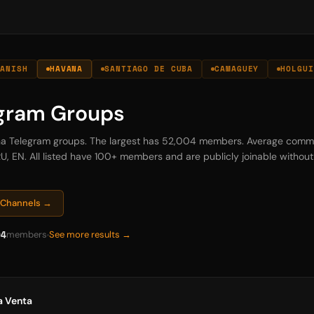
PANISH
HAVANA
SANTIAGO DE CUBA
CAMAGUEY
HOLGUI
gram Groups
ana Telegram groups. The largest has 52,004 members. Average commun
U, EN. All listed have 100+ members and are publicly joinable without 
m Channels →
04
members
See more results →
 Venta