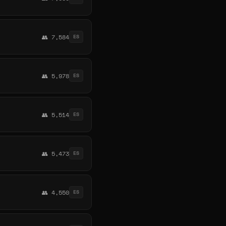
👥 7,584
ES
👥 5,978
ES
👥 5,514
ES
👥 5,473
ES
👥 4,550
ES