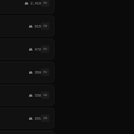
👥 2,410
RU
👥 615
EN
👥 472
RU
👥 359
RU
👥 338
EN
👥 261
EN