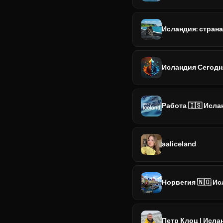
Исландия: страна
Исландия Сегодня
Работа 🇮🇸 Исла
aaliceland
Норвегия 🇳🇴 Ис
Петр Клоц | Исла