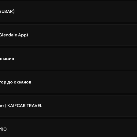
𝐃 (BUBAR)
(Glendale App)
инавия
т гор до океанов
ет | KAIFCAR TRAVEL
PRO