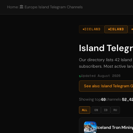
Home
/
🏛️ Europe
/
Island Telegram Channels
ICELAND
ISLAND
Island Tele
Our directory lists 42 Islan
subscribers. Most active lang
Updated August 2026
See also: Island Telegram
40
52,4
Showing top
channels
ALL
EN
ID
RU
Iceland Tron Minin