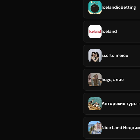
IcelandicBetting
Iceland
sscftolineice
hugs, элис
Авторские туры 
Nice Land Недви