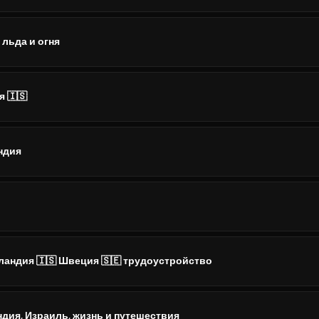
 льда и огня
 🇮🇸
ндия
ландия 🇮🇸 Швеция 🇸🇪 трудоустройство
ндия, Израиль, жизнь и путешествия