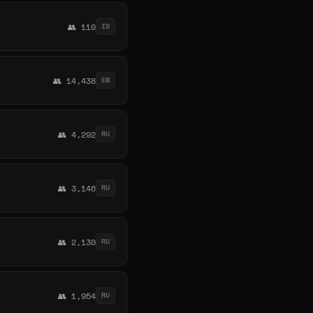
👥 110
ID
👥 14,438
EN
👥 4,292
RU
👥 3,146
RU
👥 2,130
RU
👥 1,954
RU