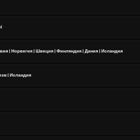
l
вия | Норвегия | Швеция | Финляндия | Дания | Исландия
изм | Исландия
L