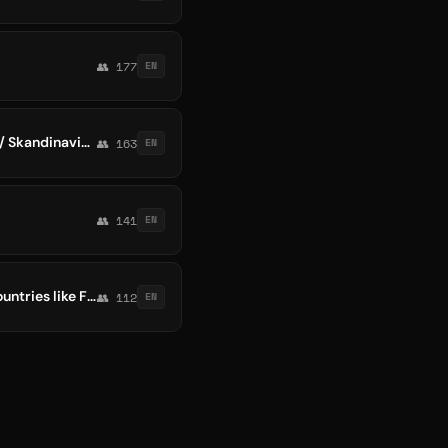
👥 177
EN
NorgeTelegramFreaks : Norge Telegram Freaks from Norway / Scandinavia - fra Norge / Skandinavia - aus Norwegen / Skandinavien
👥 163
EN
👥 141
EN
WinterFreaks: Winter and Telegram Freaks. We love Winter Sports and cold / Nordic countries like Finland, Russia, Canada
👥 112
EN