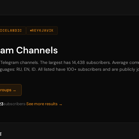
ICELANDIC
REYKJAVIK
gram Channels
d Telegram channels. The largest has 14,438 subscribers. Average comm
uages: RU, EN, ID. All listed have 100+ subscribers and are publicly jo
 Groups →
23
subscribers
See more results →
g