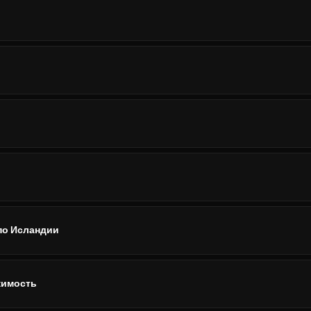
по Исландии
жимость