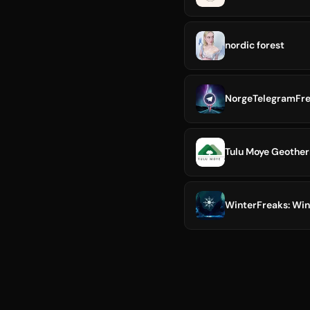
nordic forest
Tulu Moye Geothe