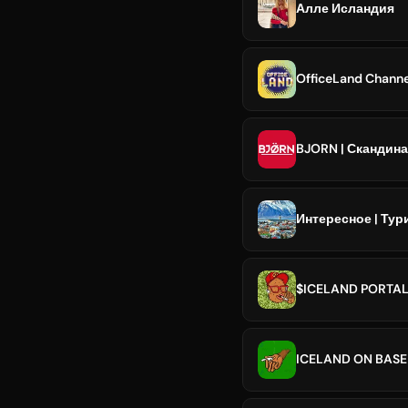
Алле Исландия
OfficeLand Channe
BJORN | Скандина
Интересное | Тур
$ICELAND PORTA
ICELAND ON BASE