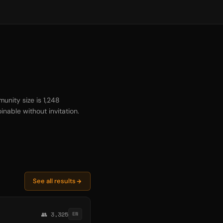
unity size is 1,248
inable without invitation.
See all results
👥 3,325
EN