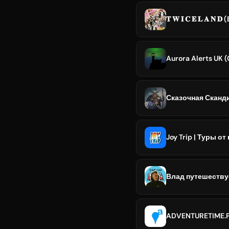
𝐓 𝐖 𝐈 𝐂 𝐄 𝐋 𝐀 𝐍 
Aurora Alerts UK 
Сказочная Сканд
Joy Trip | Туры о
Влад путешеству
ADVENTURETIME.