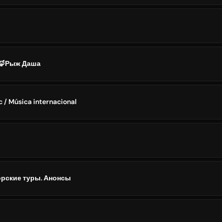
🦊Рыж Даша
c / Música internacional
торские туры. Анонсы