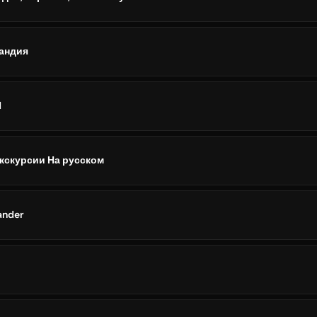
ландия
d
кскурсии На русском
ander