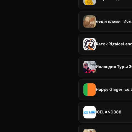
лёд и пламя | Ис
Каток RigaIceLan
Исландия Туры Э
Happy Ginger Icel
ICELAND888