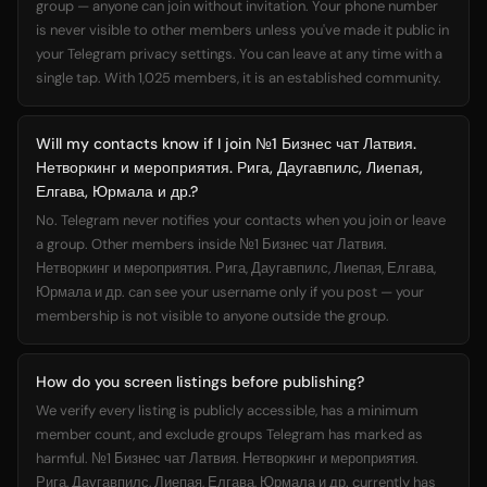
group — anyone can join without invitation. Your phone number
is never visible to other members unless you've made it public in
your Telegram privacy settings. You can leave at any time with a
single tap. With 1,025 members, it is an established community.
Will my contacts know if I join №1 Бизнес чат Латвия.
Нетворкинг и мероприятия. Рига, Даугавпилс, Лиепая,
Елгава, Юрмала и др.?
No. Telegram never notifies your contacts when you join or leave
a group. Other members inside №1 Бизнес чат Латвия.
Нетворкинг и мероприятия. Рига, Даугавпилс, Лиепая, Елгава,
Юрмала и др. can see your username only if you post — your
membership is not visible to anyone outside the group.
How do you screen listings before publishing?
We verify every listing is publicly accessible, has a minimum
member count, and exclude groups Telegram has marked as
harmful. №1 Бизнес чат Латвия. Нетворкинг и мероприятия.
Рига, Даугавпилс, Лиепая, Елгава, Юрмала и др. currently has