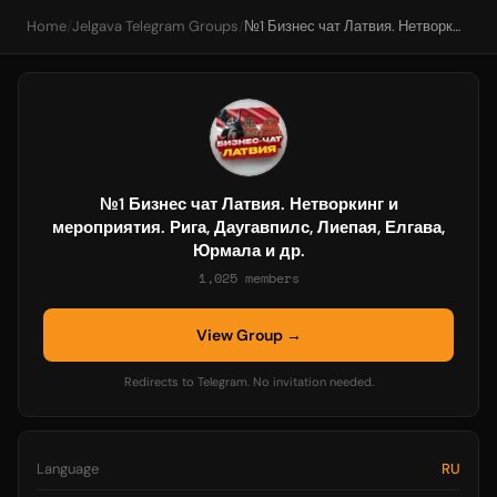
Home
/
Jelgava Telegram Groups
/
№1 Бизнес чат Латвия. Нетворкинг и мероприятия. Рига, Даугавпилс, Лиепая, Елгава, Юрмала и др.
№1 Бизнес чат Латвия. Нетворкинг и
мероприятия. Рига, Даугавпилс, Лиепая, Елгава,
Юрмала и др.
1,025 members
View Group →
Redirects to Telegram. No invitation needed.
Language
RU