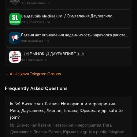
3,695 members · ru
Daugavpils sludinājumi / Объявления Даугавпилс
2,107 members · ru
Латвия чат объявления недвижимость барахолка работа Рига Даугавпилс Лиепая
998 members · ru
🇱🇻 РЫНОК 🛒 ДАУГАВПИЛС 🇱🇻
837 members · ru
← All Jelgava Telegram Groups
Frequently Asked Questions
Is №1 Бизнес чат Латвия. Нетворкинг и мероприятия.
Рига, Даугавпилс, Лиепая, Елгава, Юрмала и др. safe to
join?
№1 Бизнес чат Латвия. Нетворкинг и мероприятия. Рига,
Даугавпилс, Лиепая, Елгава, Юрмала и др. is a public Telegram