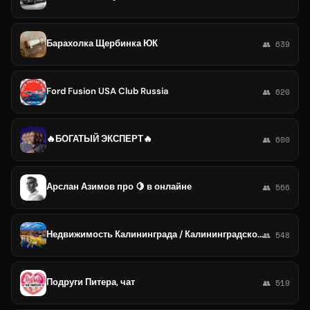
Барахолка Щербинка ЮК
👥 639
Ford Fusion USA Club Russia
👥 620
🔥БОГАТЫЙ ЭКСПЕРТ🔥
👥 600
Арслан Азимов про 🍋 в онлайне
👥 566
Недвижимость Калининграда / Калининградской области
👥 548
Подруги Питера, чат
👥 519