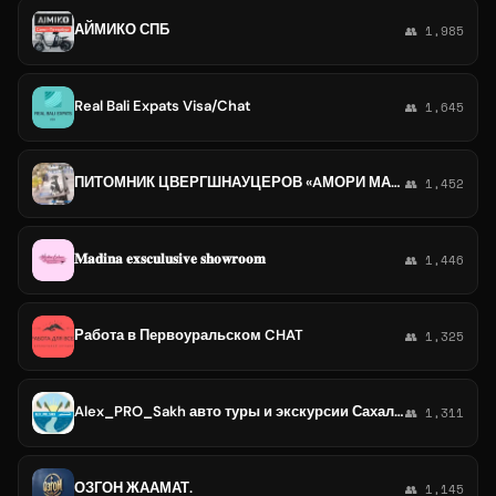
АЙМИКО СПБ
👥 1,985
Real Bali Expats Visa/Chat
👥 1,645
ПИТОМНИК ЦВЕРГШНАУЦЕРОВ «AМОРИ МАРТИ»
👥 1,452
𝐌𝐚𝐝𝐢𝐧𝐚 𝐞𝐱𝐬𝐜𝐮𝐥𝐮𝐬𝐢𝐯𝐞 𝐬𝐡𝐨𝐰𝐫𝐨𝐨𝐦
👥 1,446
Работа в Первоуральском CHAT
👥 1,325
Alex_PRO_Sakh авто туры и экскурсии Сахалин
👥 1,311
ОЗГОН ЖААМАТ.
👥 1,145