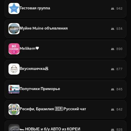
Тестовая группа
👥 942
Муйне Muine объявления
👥 934
Meliikem💗
👥 890
Вкусняшечка🥟
👥 877
Попутчики Приморье
👥 845
Ресифи, Бразилия 🇧🇷 Русский чат
👥 842
🏎 НОВЫЕ и б/у АВТО из КОРЕИ
👥 828