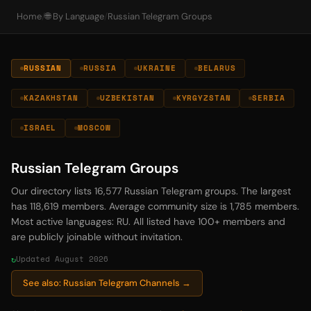
Home
/
🌐 By Language
/
Russian Telegram Groups
RUSSIAN
RUSSIA
UKRAINE
BELARUS
KAZAKHSTAN
UZBEKISTAN
KYRGYZSTAN
SERBIA
ISRAEL
MOSCOW
Russian Telegram Groups
Our directory lists 16,577 Russian Telegram groups. The largest
has 118,619 members. Average community size is 1,785 members.
Most active languages: RU. All listed have 100+ members and
are publicly joinable without invitation.
Updated August 2026
See also: Russian Telegram Channels →