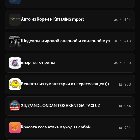
Авто из Кореи и Китая|NSimport
👥 1,124
Шедевры мировой оперной и камерной музыки
👥 1,013
пиар чат от рины
👥 1,000
Рецепты из гуманитарки от переселенцев)))
👥 988
24/7/ANDIJONDAN TOSHKENTGA TAXI UZ
👥 954
Красота,косметика и уход за собой
👥 944