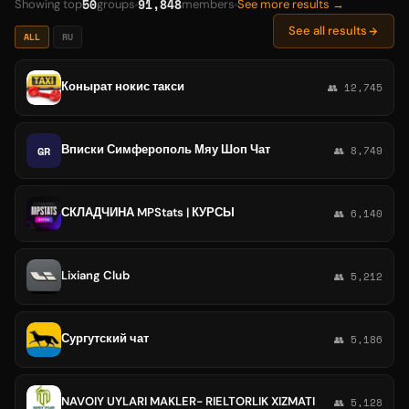
50
91,848
Showing top
groups
members
See more results →
See all results
ALL
RU
Конырат нокис такси
👥 12,745
Вписки Симферополь Мяу Шоп Чат
GR
👥 8,749
СКЛАДЧИНА MPStats | КУРСЫ
👥 6,140
Lixiang Club
👥 5,212
Сургутский чат
👥 5,186
NAVOIY UYLARI MAKLER- RIELTORLIK XIZMATI
👥 5,128