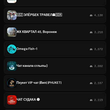
🇺🇿 ЭЛЁРБЕК ТРАВЕЛ🕋🇸🇦
👥 4,136
ЖК КВАРТАЛ 45, Воронеж
👥 3,216
Omega Fish-1
👥 3,072
Чат канала сглыпы)
👥 3,002
Пхукет VIP чат |Вип| |PHUKET|
👥 2,167
ЧАТ СУДАКА 🔴
👥 2,115