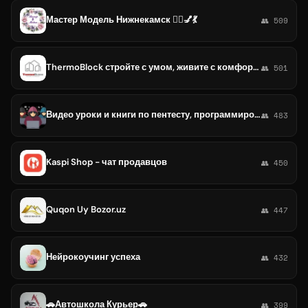
Мастер Модель Нижнекамск 💇‍♀💅💃
👥 509
ThermoBlock стройте с умом, живите с комфортом!
👥 501
Видео уроки и книги по пентесту, программированию и IT в целом.
👥 483
Kaspi Shop - чат продавцов
👥 450
Quqon Uy Bozor.uz
👥 447
Нейрокоучинг успеха
👥 432
🚗Автошкола Курьер🚗
👥 399