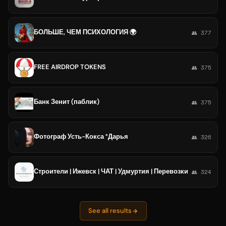
БОЛЬШЕ, ЧЕМ ПСИХОЛОГИЯ 🌍
👥 377
FREE AIRDROP TOKENS
👥 375
Банк Зенит (паблик)
👥 375
Фотограф Усть-Кокса °Дарья
👥 326
Строители | Ижевск | ЧАТ | Удмуртия | Перевозки
👥 324
See all results