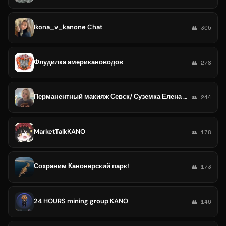
Ikona_v_kanone Chat
👥 305
Флудилка американоводов
👥 278
Перманентный макияж Севск/ Суземка Елена Цуканова
👥 244
MarketTalkKANO
👥 178
Сохраним Канонерский парк!
👥 173
24 HOURS mining group KANO
👥 146