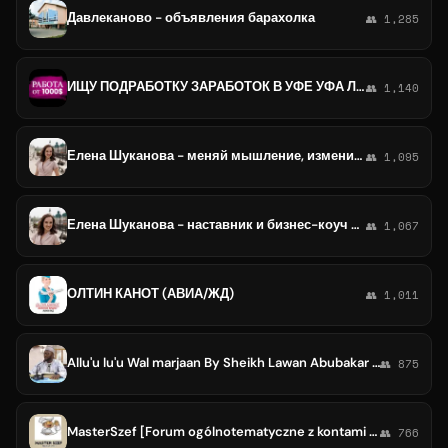
Давлеканово - объявления барахолка
👥 1,285
ИЩУ ПОДРАБОТКУ ЗАРАБОТОК В УФЕ УФА ЛНР ДНР БЛАГОВЕЩЕНСКЕ ДАВЛЕКАНОВО ЧИМШЫ ТУЙМАЗЫ ОКТЯБРЬСКОМ ОКТЯБРЬСКИЙ ДАВЛЕНКОВО БАВЛЫ
👥 1,140
Елена Шуканова - меняй мышление, изменится жизнь!
👥 1,095
Елена Шуканова - наставник и бизнес-коуч по мышлению и финансам
👥 1,067
ОЛТИН КАНОТ (АВИА/ЖД)
👥 1,011
Allu'u lu'u Wal marjaan By Sheikh Lawan Abubakar Shu'aib Triumph Kano
👥 875
MasterSzef [Forum ogólnotematyczne z kontami premium] Listy M3U IPTV MAC, VPN, Filmy, Seriale, Muzyka, Skanowanie i wiele więcej
👥 766