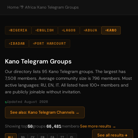
Home
/
🌴 Africa
/
Kano Telegram Groups
NIGERIA
ENGLISH
LAGOS
ABUJA
KANO
IBADAN
PORT HARCOURT
Kano Telegram Groups
Our directory lists 95 Kano Telegram groups. The largest has
7,508 members. Average community size is 796 members. Most
active languages: RU, EN, IT. All listed have 100+ members and
are publicly joinable without invitation.
Updated August 2026
See also: Kano Telegram Channels →
50
66,481
Showing top
groups
members
See more results →
See all results
ALL
BG
CY
EN
FA
IT
PL