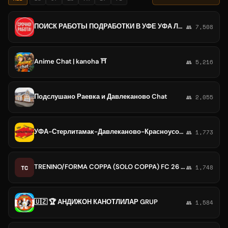
ПОИСК РАБОТЫ ПОДРАБОТКИ В УФЕ УФА ЛНР ДНР БЛАГОВЕЩЕНСКЕ ДАВЛЕКАНОВО ЧИМШЫ ТУЙМАЗЫ ОКТЯБРЬСКОМ ОКТЯБРЬСКИЙ ДАВЛЕНКОВО БАВЛЫ
👥 7,508
Anime Chat | kanoha ⛩️
👥 5,216
Подслушано Раевка и Давлеканово Chat
👥 2,055
УФА-Стерлитамак-Давлеканово-Красноусольск Купи💰Продай💰Работа 🛠ИНФО⚠️
👥 1,773
TRENINO/FORMA COPPA (SOLO COPPA) FC 26 KANOTTARI
TC
👥 1,748
🇺🇿 🏆 АНДИЖОН КАНОТЛИЛАР GRUP
👥 1,584