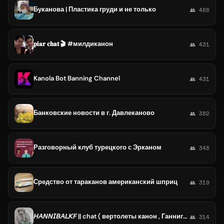
Буканова | Пластика груди и не только
👥 488
𝐩𝐢𝐚𝐫 𝐜𝐡𝐚𝐭 🎬 #милдиканон
👥 431
Kanola Bot Banning Channel
👥 431
Банковские новости в г. Давлеканово
👥 382
Разговорный клуб турецкого с Эрканом
👥 348
Средство от тараканов американский шприц
👥 319
𝘏𝘈𝘕𝘕𝘐𝘉𝘈𝘓𝘒𝘍 || chat ( вертолеты канон , Ганнигремы нет /мегашутка🤧)
👥 314