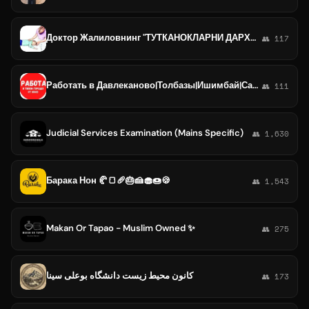
Доктор Жалиловнинг "ТУТКАНОКЛАРНИ ДАРХОЛ ТУХТАТИШ" автор лик услуби
👥 117
Работать в Давлеканово|Толбазы|Ишимбай|Салавате|Мелеузе|Кумертау|Белебей|Поронайске|Холмске|Светлый|Приморске|Балтийске
👥 111
Judicial Services Examination (Mains Specific)
👥 1,630
Барака Нон 🥐🍞🥖🎂🍰🧁🍩🍪
👥 1,543
Makan Or Tapao - Muslim Owned ✨
👥 275
کانون محیط زیست دانشگاه بوعلی سینا
👥 173