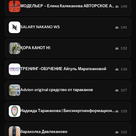
МОДЕЛЬЕР - Елена Калеканова АВТОРСКОЕ АТЕЛЬЕ - Новокузнецк 🧵✂️ # САЛОН ПОШИВА # ОДЕЖДЫ НА ЗАКАЗ ЛЮБОЙ СЛОЖНОСТИ
👥 146
SALARY NAKANO WS
👥 141
ҚОРА КАНОТ Н1
👥 132
ТРЕНИНГ-ОБУЧЕНИЕ Айгуль Мараткановой
👥 130
Advion original средство от тараканов
👥 127
Надежда Тараканова | Биоэнергоинформационные технологии
👥 125
барахолка Давлеканово
👥 122