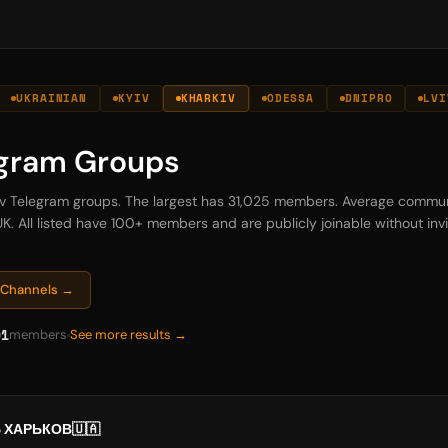
UKRAINIAN
KYIV
KHARKIV
ODESSA
DNIPRO
LVI
egram Groups
kiv Telegram groups. The largest has 31,025 members. Average communi
K. All listed have 100+ members and are publicly joinable without invi
m Channels →
01
members
See more results →
ХАРЬКОВ🇺🇦