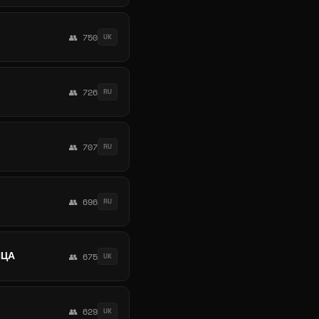
👥 750
UK
👥 726
RU
👥 707
RU
👥 696
RU
ИЦА
👥 675
UK
👥 629
UK