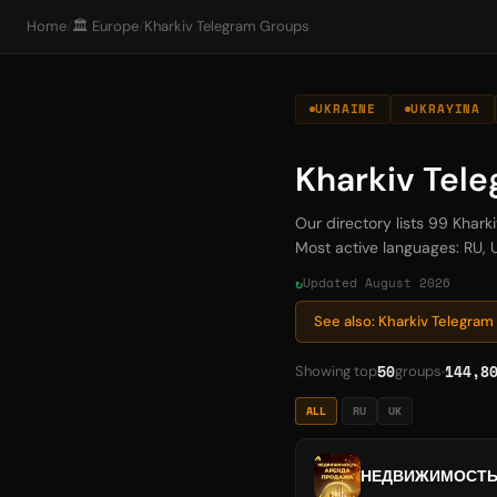
Home
/
🏛️ Europe
/
Kharkiv Telegram Groups
UKRAINE
UKRAYINA
Kharkiv Tel
Our directory lists 99 Khar
Most active languages: RU, U
Updated August 2026
See also: Kharkiv Telegra
50
144,8
Showing top
groups
ALL
RU
UK
НЕДВИЖИМОСТЬ 