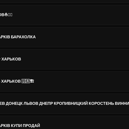
⛵️🚣‍♂️
РКІВ БАРАХОЛКА
т ХАРЬКОВ
АРЬКОВ 🇺🇦🏗️
ИЕВ ДОНЕЦК ЛЬВОВ ДНЕПР КРОПИВНИЦКИЙ КОРОСТЕНЬ ВИНН
РКІВ КУПИ ПРОДАЙ