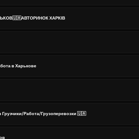
ЬКОВ🇺🇦АВТОРИНОК ХАРКІВ
абота в Харькове
в Грузчики/Работа/Грузоперевозки 🇺🇦
ов