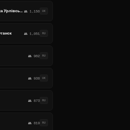
ПОЗНЯКИ ️🔔 Оголошення (метро Позняки Осокорки Харківська Бажана Григоренка Урлівська Мишуги Гришка)
👥 1,156
UK
уганск
👥 1,051
RU
👥 962
RU
👥 938
UK
👥 873
RU
👥 819
RU