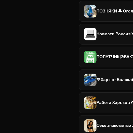
Новости Россия 
ПОПУТЧИК|ЭВАКУ
💛Харків-Балаклі
Работа Харьков ⛏
Секс знакомства