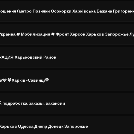
Украина # Мобилизация # Фронт Херсон Харьков Запорожье Л
АЦИЯ|Харьковский Район
я🩵 💙Харків-Савинці💛
 подработка, заказы, вакансии
 Харьков Одесса Днепр Донецк Запорожье