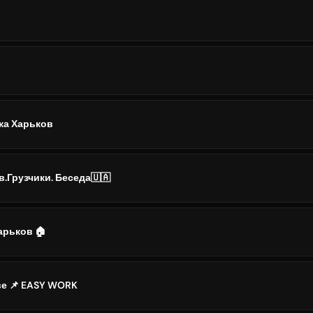
ка Харьков
.Грузчики. Беседа🇺🇦
арьков 🏠
ве 📌 EASY WORK