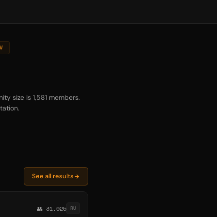
V
ty size is 1,581 members.
tation.
See all results
👥 31,025
RU