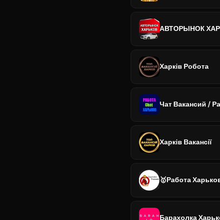
АВТОРЫНОК ХАР
Харків Робота
Чат Вакансий / Р
Харків Вакансії
🥇Работа Харько
Барахолка Харьк