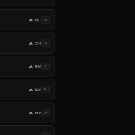
👥 627
UK
👥 574
UK
👥 546
RU
👥 536
RU
👥 526
UK