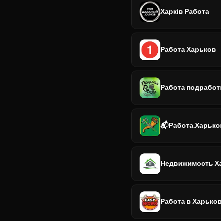
Харків Работа
Работа Харьков
Работа подработ
📬Работа.Харьков
Недвижимость Х
Работа в Харько