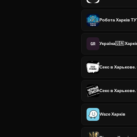
Робота Харків ТУ
GR
Україна🇺🇦 Харк
Секс в Харькове
Секс в Харькове.
Waze Харків