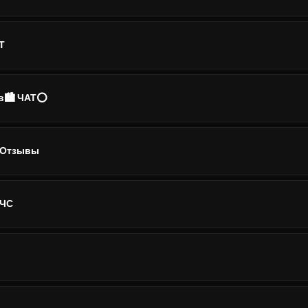
Т
ів🏙️ ЧАТ⭕
. Отзывы
 ЧС