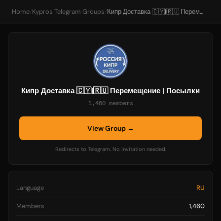
Home
/
Kypros Telegram Groups
/
Кипр Доставка 🇨🇾|🇷🇺 Перемещение | Посылки
Кипр Доставка 🇨🇾|🇷🇺 Перемещение | Посылки
1,460 members
View Group →
Redirects to Telegram. No invitation needed.
Language
RU
Members
1,460