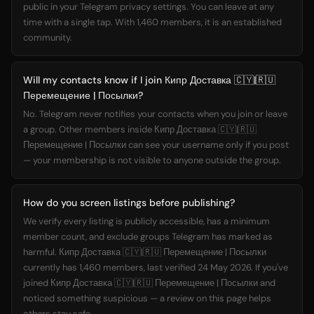
public in your Telegram privacy settings. You can leave at any
time with a single tap. With 1,460 members, it is an established
community.
Will my contacts know if I join Кипр Доставка 🇨🇾|🇷🇺
Перемещение | Посылки?
No. Telegram never notifies your contacts when you join or leave
a group. Other members inside Кипр Доставка 🇨🇾|🇷🇺
Перемещение | Посылки can see your username only if you post
— your membership is not visible to anyone outside the group.
How do you screen listings before publishing?
We verify every listing is publicly accessible, has a minimum
member count, and exclude groups Telegram has marked as
harmful. Кипр Доставка 🇨🇾|🇷🇺 Перемещение | Посылки
currently has 1,460 members, last verified 24 May 2026. If you've
joined Кипр Доставка 🇨🇾|🇷🇺 Перемещение | Посылки and
noticed something suspicious — a review on this page helps
others stay safe.