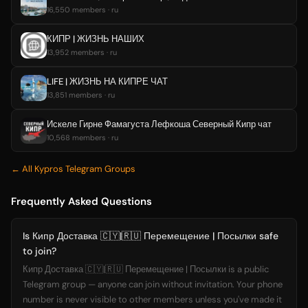
16,550 members · ru
КИПР | ЖИЗНЬ НАШИХ
13,952 members · ru
LIFE | ЖИЗНЬ НА КИПРЕ ЧАТ
13,851 members · ru
Искеле Гирне Фамагуста Лефкоша Северный Кипр чат
10,568 members · ru
← All Kypros Telegram Groups
Frequently Asked Questions
Is Кипр Доставка 🇨🇾|🇷🇺 Перемещение | Посылки safe
to join?
Кипр Доставка 🇨🇾|🇷🇺 Перемещение | Посылки is a public
Telegram group — anyone can join without invitation. Your phone
number is never visible to other members unless you've made it