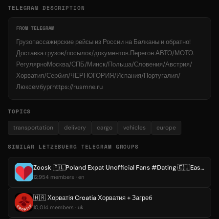
TELEGRAM DESCRIPTION
FROM TELEGRAM
Грузопассажирские рейсы из России на Балканы и обратно!
Доставка грузов/посылок/документов.Перегон АВТО/МОТО.
РегулярноМосква/СПБ/Минск/Польша/Словения/Австрия/
Хорватия/Сербия/ЧЕРНОГОРИЯ/Испания/Португалия/
Люксембургhttps://rusmne.ru
TOPICS
transportation
delivery
cargo
vehicles
europe
SIMILAR LETZEBUERG TELEGRAM GROUPS
Zoosk 🇵🇱Poland Expat Unofficial Fans #Dating 🇪🇺Eastern Europe Bulgaria Romania Czesch Latvia Lithuania Estonia Serbia Greece
12,954 members · en
🇭🇷 Хорватія Croatia Хорватия + Загреб
10,014 members · uk