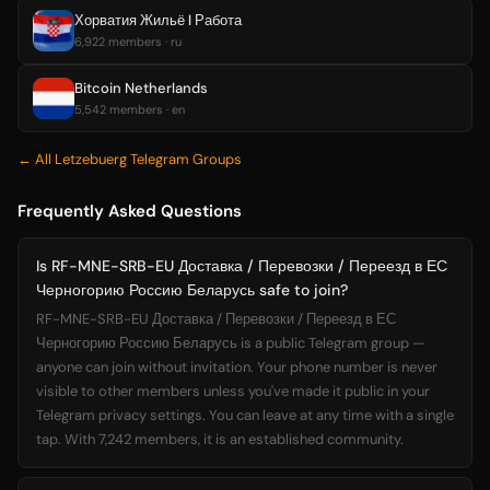
Хорватия Жильё l Работа
6,922 members · ru
Bitcoin Netherlands
5,542 members · en
← All Letzebuerg Telegram Groups
Frequently Asked Questions
Is RF-MNE-SRB-EU Доставка / Перевозки / Переезд в ЕС
Черногорию Россию Беларусь safe to join?
RF-MNE-SRB-EU Доставка / Перевозки / Переезд в ЕС
Черногорию Россию Беларусь is a public Telegram group —
anyone can join without invitation. Your phone number is never
visible to other members unless you've made it public in your
Telegram privacy settings. You can leave at any time with a single
tap. With 7,242 members, it is an established community.