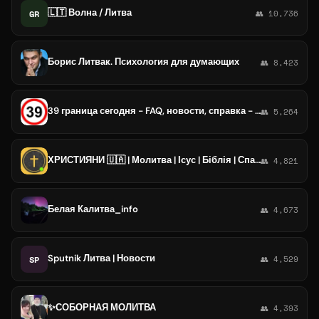
🇱🇹 Волна / Литва
GR
👥 10,736
Борис Литвак. Психология для думающих
👥 8,423
39 граница сегодня - FAQ, новости, справка - Калининград Литва Польша Германия Россия
👥 5,264
ХРИСТИЯНИ 🇺🇦 | Молитва | Ісус | Біблія | Спасіння | Бог
👥 4,821
Белая Калитва_info
👥 4,673
Sputnik Литва | Новости
SP
👥 4,529
✨СОБОРНАЯ МОЛИТВА
👥 4,393