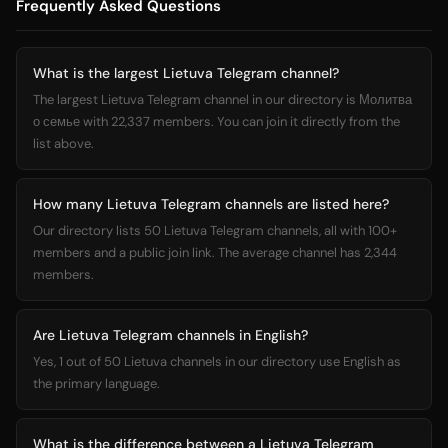
Frequently Asked Questions
What is the largest Lietuva Telegram channel?
The largest Lietuva Telegram channel in our directory is Молитва
о семье with 22,337 members. You can join it directly from the
list above.
How many Lietuva Telegram channels are listed here?
Our directory lists 50 Lietuva Telegram channels, all with 100+
members and a public join link. The average channel has 2,344
members.
Are Lietuva Telegram channels in English?
Yes, 1 out of 50 Lietuva channels in our directory use English as
the primary language.
What is the difference between a Lietuva Telegram