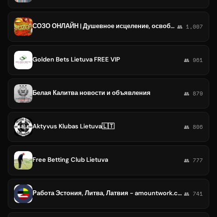
СОЗО ОНЛАЙН | Душевное исцеление, освобождение. Индивидуальная молитва
👥 1,007
Golden Bets Lietuva FREE VIP
👥 961
Белая Калитва новости и объявления
👥 879
Aktyvus Klubas Lietuva🇱🇹
👥 806
Free Betting Club Lietuva
👥 777
Работа Эстония, Литва, Латвия - amountwork.com
👥 741