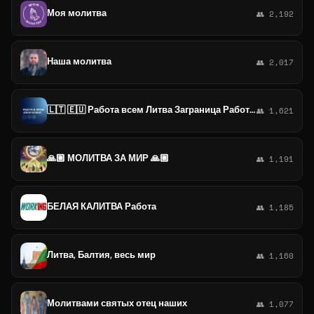
Моя молитва
👥 2,192
Наша молитва
👥 2,017
🇱🇹 🇪🇺 Работа всем Литва Заграница Работа в Литве Work in Lithuania LT Вильнюс Vilnius Европа Europa ЕС EU 🇱🇹 🇪🇺
👥 1,621
🙏🏼 МОЛИТВА ЗА МИР 🙏🏼
👥 1,191
БЕЛАЯ КАЛИТВА Работа
👥 1,185
Литва, Балтия, весь мир
👥 1,160
Молитвами святых отец наших
👥 1,077