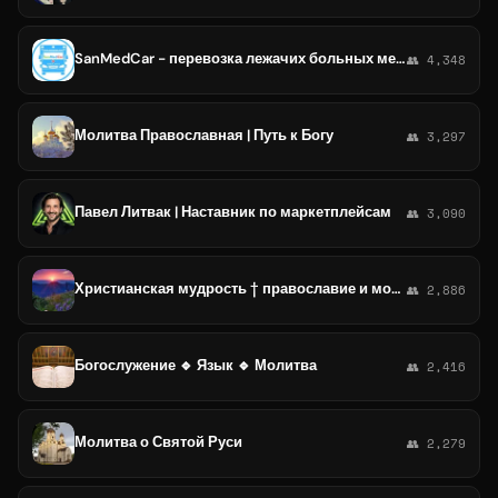
SanMedCar - перевозка лежачих больных межгород Россия Украина Беларусь Казахстан Грузия Армения Литва Латвия Эстония
👥 4,348
Молитва Православная | Путь к Богу
👥 3,297
Павел Литвак | Наставник по маркетплейсам
👥 3,090
Христианская мудрость † православие и молитва † любовь и жизнь
👥 2,886
Богослужение 🔹 Язык 🔹 Молитва
👥 2,416
Молитва о Святой Руси
👥 2,279