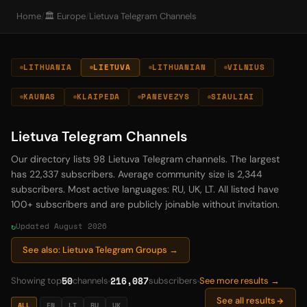
Home
/
🏛️ Europe
/
Lietuva Telegram Channels
LITHUANIA
LIETUVA
LITHUANIAN
VILNIUS
KAUNAS
KLAIPEDA
PANEVEZYS
SIAULIAI
Lietuva Telegram Channels
Our directory lists 98 Lietuva Telegram channels. The largest
has 22,337 subscribers. Average community size is 2,344
subscribers. Most active languages: RU, UK, LT. All listed have
100+ subscribers and are publicly joinable without invitation.
Updated August 2026
See also: Lietuva Telegram Groups →
50
216,087
Showing top
channels
subscribers
See more results →
See all results
ALL
EN
LT
RU
UK