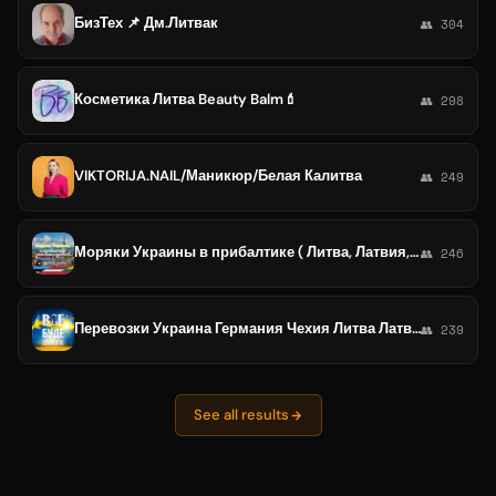
БизТех 📌 Дм.Литвак
👥 304
Косметика Литва Beauty Balm💄
👥 298
VIKTORIJA.NAIL/Маникюр/Белая Калитва
👥 249
Моряки Украины в прибалтике ( Литва, Латвия, Эстония ) !!!
👥 246
Перевозки Украина Германия Чехия Литва Латвия Эстония
👥 239
See all results