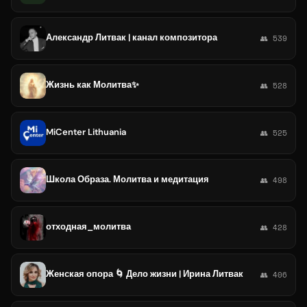
Александр Литвак | канал композитора
👥 539
Жизнь как Молитва✨
👥 528
MiCenter Lithuania
👥 525
Школа Образа. Молитва и медитация
👥 498
отходная_молитва
👥 428
Женская опора 🌀 Дело жизни | Ирина Литвак
👥 406