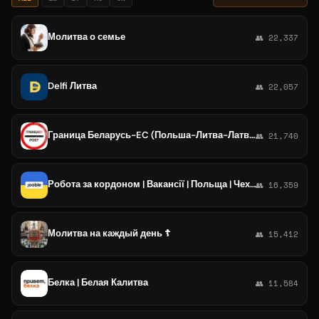
Молитва о семье
👥 22,337
Delfi Литва
👥 22,057
Граница Беларусь-EC (Польша-Литва-Латвия)
👥 21,740
Робота за кордоном | Вакансії | Польща | Чехія | Словаччина | Німеччина | Нідерланди | Литва | Латвія | Естонія | Франція
👥 16,359
Молитва на каждый день ☦️
👥 15,412
Белка | Белая Калитва
👥 11,584