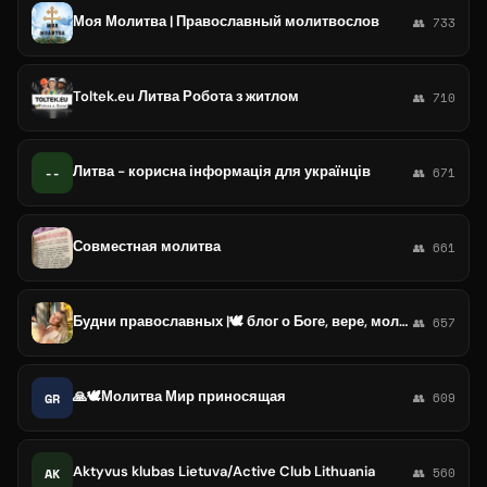
Моя Молитва | Православный молитвослов
👥 733
Toltek.eu Литва Робота з житлом
👥 710
Литва - корисна інформація для українців
--
👥 671
Совместная молитва
👥 661
Будни православных |🕊️ блог о Боге, вере, молитвах, святых и службах в храмах
👥 657
🙏🕊Молитва Мир приносящая
GR
👥 609
Aktyvus klubas Lietuva/Active Club Lithuania
AK
👥 560