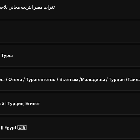
ثغرات مصر انترنت مجاني بلاحدود 
| Туры
ы / Отели / Турагентство / Вьетнам /Мальдивы / Турция /Таила
й | Турция, Египет
|| Egypt 🇪🇬