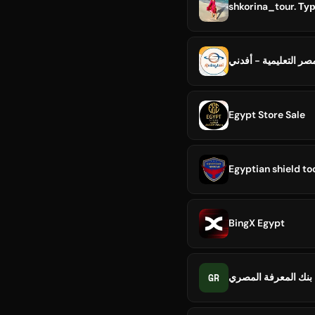
صر التعليمية - أفدني
Egypt Store Sale
Egyptian shield to
BingX Egypt
GR