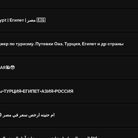
The Cairo Post | Egypt | Египет | مصر 🇪🇬
жер по туризму. Путевки Оаэ, Турция, Египет и др страны
AR🕌🥹
уры•ТУРЦИЯ•ЕГИПЕТ•АЗИЯ•РОССИЯ
ام حنينه ارخص سعر في مصر 😍 😍 73832