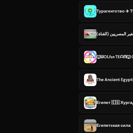
Турагентство ✈️ 
ير المصريين (القناة
🐺ᗯOᒪfᔕ TEᗩᗰ🐺 Ch
The Ancient Egypti
Египет 🇪🇬 Хург
Египетская сила