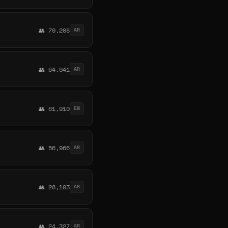
👥 79,208
AR
👥 64,941
AR
👥 61,910
EN
👥 56,966
AR
👥 28,103
AR
👥 24,327
AR