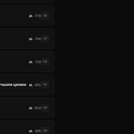
👥 778
EN
👥 748
UZ
👥 728
EN
лучшим ценам
👥 651
RU
👥 518
EN
👥 385
EN