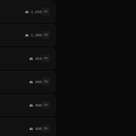
👥 1,243
RU
👥 1,055
AR
👥 919
AR
👥 909
EN
👥 896
RU
👥 808
RU