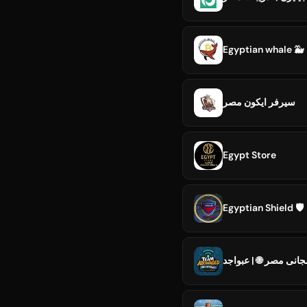
Egyptian whale 🐳
سيرفر ايكون مصر
Egypt Store
Egyptian Shield 🛡