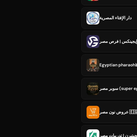
دار الإفتاء المصرية
Egyptian pharaoh
سوبر مصر (sup
عروض نون مصر 🇪