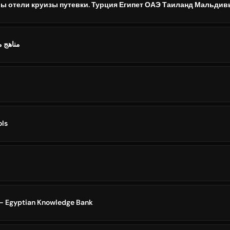
مناهج م
ols
بنك المعرفة المصري - Egyptian Knowledge Bank