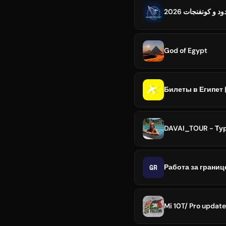
و كونفنجات 2026
God of Egypt
Билеты в Египет 
DAVAI_TOUR - Тур
GR
Работа за границе
Mi 10T/ Pro update 