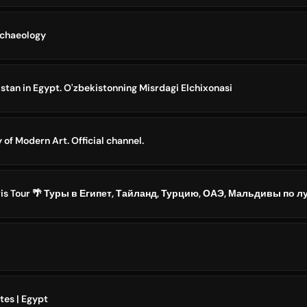
rchaeology
tan in Egypt. O'zbekistonning Misrdagi Elchixonasi
f Modern Art. Official channel.
is Tour 🌴 Туры в Египет, Тайланд, Турцию, ОАЭ, Мальдивы по 
es | Egypt