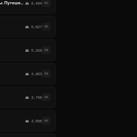
shkorina_tour. Туры отели круизы путевки. Турция Египет ОАЭ Таиланд Мальдивы. Путешествия отдых туризм. Акции
👥 8,484
RU
👥 5,627
AR
👥 5,328
EN
👥 4,953
EN
👥 3,768
AR
👥 3,656
AR