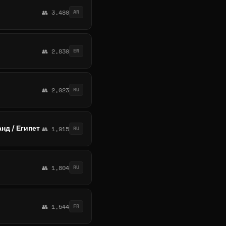
👥 3,480
AR
👥 2,830
EN
👥 2,023
RU
нд / Египет
👥 1,915
RU
👥 1,804
RU
👥 1,544
FR