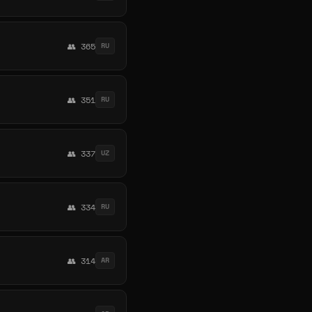
👥 365
RU
👥 351
RU
👥 337
UZ
👥 334
RU
👥 314
AR