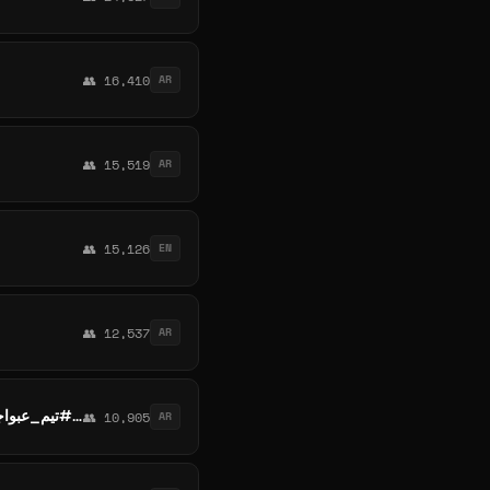
👥 16,410
AR
👥 15,519
AR
👥 15,126
EN
👥 12,537
AR
ثغرات نت مجانى مصر 🌐 | عبواجد🔓Net Hacks | Free Net World _ eSIM Roam Free فودافون | اتصالات | وى | اورانج| #تيم_عبواجد_للثغرات
👥 10,905
AR