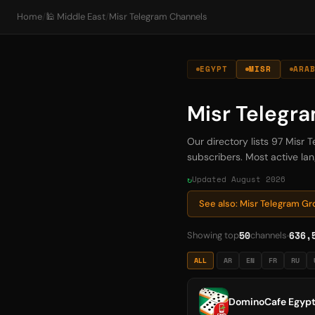
Home
/
🕌 Middle East
/
Misr Telegram Channels
EGYPT
MISR
ARA
Misr Telegr
Our directory lists 97 Misr 
subscribers. Most active lan
Updated August 2026
See also: Misr Telegram G
50
636,
Showing top
channels
ALL
AR
EN
FR
RU
DominoCafe Egypt