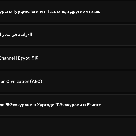
Туры в Турцию, Египет, Таиланд и другие страны
الدراسة في مصر لغ)
annel | Egypt 🇪🇬
an Civilization (AEC)
ада 🐫Экскурсии в Хургаде 🌴Экскурсии в Египте