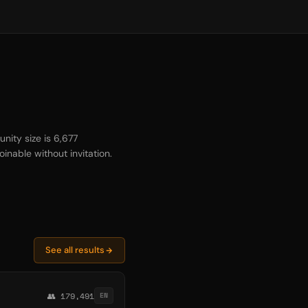
nity size is 6,677
inable without invitation.
See all results
👥 179,491
EN