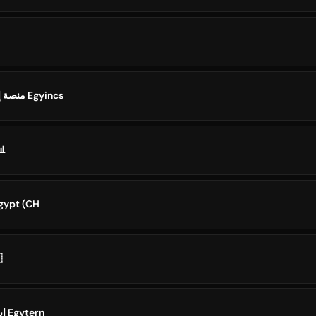
منصة إيجينكس | فرص مصر Egyincs
📊
er egypt (CH
🇬
إيجيتيرن | تدريبات مصر Egytern