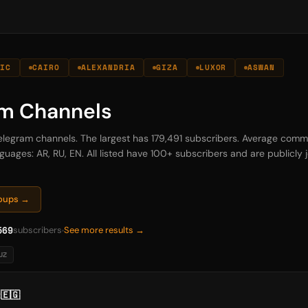
BIC
CAIRO
ALEXANDRIA
GIZA
LUXOR
ASWAN
am Channels
Telegram channels. The largest has 179,491 subscribers. Average commu
guages: AR, RU, EN. All listed have 100+ subscribers and are publicly jo
roups →
569
subscribers
See more results →
UZ
🇪🇬