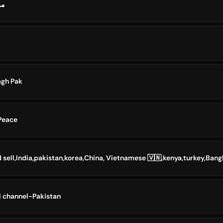
مر
 Al Balagh Pak
Peace
l channel-Pakistan