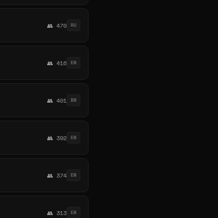
👥 470
RU
👥 416
EN
👥 401
BN
👥 392
EN
👥 374
EN
👥 313
EN