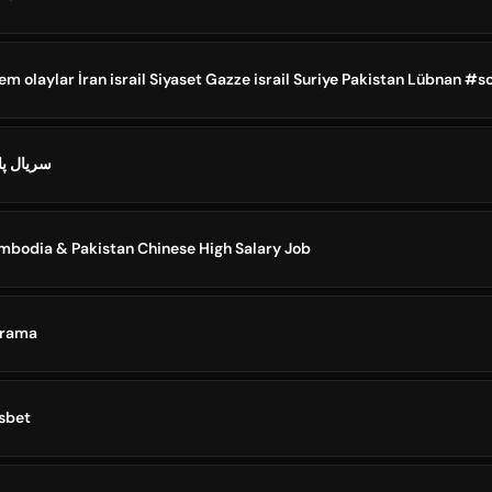
سریال پا
mbodia & Pakistan Chinese High Salary Job
drama
پ Goldsbet