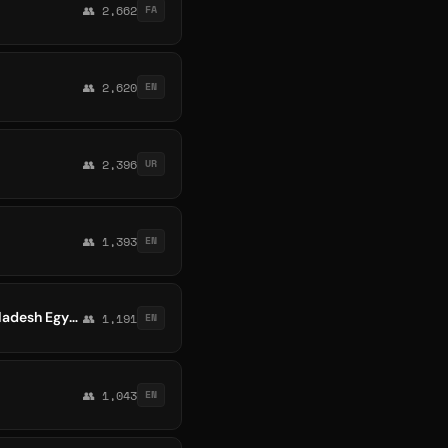
👥 2,662
FA
👥 2,620
EN
👥 2,396
UR
👥 1,393
EN
Pi network buy and sell,India,pakistan,korea,China, Vietnamese 🇻🇳,kenya,turkey,Bangladesh Egypt,syria,Afghanistan,kano,Nigeria
👥 1,191
EN
👥 1,043
EN