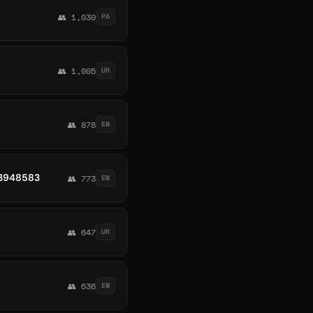
👥 1,030
PA
👥 1,005
UR
👥 878
EN
-3948583
👥 773
EN
👥 647
UR
👥 636
EN