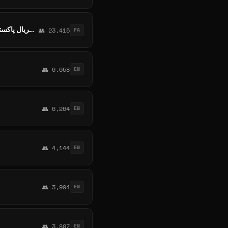
پشتیبانی سریال پاکستانی تو رویاهام دیدمتشور عشق ، ای دل ، مداوا ، میم های عاشقانه ، دل بی خیال بریانی ، تو زندگی منی
👥 23,415
FA
👥 6,658
EN
👥 6,264
EN
👥 4,144
EN
👥 3,994
EN
👥 3,887
EN