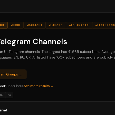
 UR
URDU
KARACHI
LAHORE
ISLAMABAD
RAWALPIND
 Telegram Channels
tan Ur Telegram channels. The largest has 41,565 subscribers. Average 
guages: EN, RU, UR. All listed have 100+ subscribers and are publicly jo
egram Groups →
669
subscribers
See more results →
JA
PA
rial