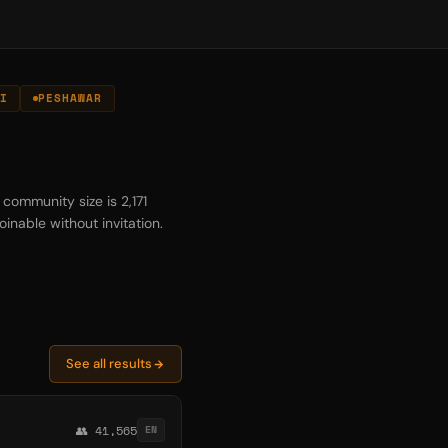
I
PESHAWAR
community size is 2,171
inable without invitation.
See all results
👥 41,565
EN