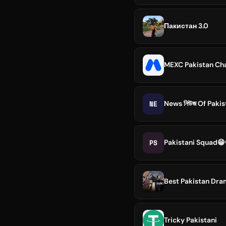
Пакистан 3.0
MEXC Pakistan Ch
NE
News নিউজ Of Pakis
PS
Pakistani Squad😁
Best Pakistan Dr
Tricky Pakistani