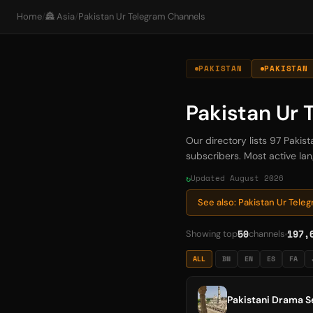
Home
/
🏯 Asia
/
Pakistan Ur Telegram Channels
PAKISTAN
PAKISTAN
Pakistan Ur
Our directory lists 97 Pakis
subscribers. Most active lan
Updated August 2026
See also: Pakistan Ur Tel
50
197,
Showing top
channels
ALL
BN
EN
ES
FA
Pakistani Drama Se