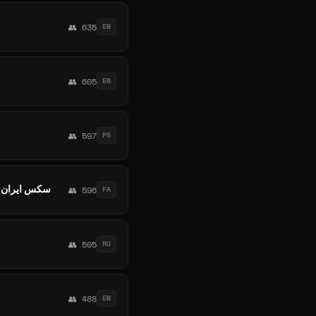
👥 635
EN
👥 605
EN
👥 597
PS
سکس ایران صک
👥 596
FA
👥 505
RU
👥 488
EN