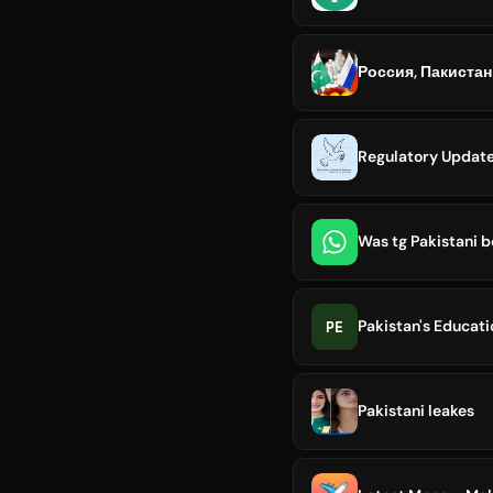
Россия, Пакистан и
Regulatory Update
Was tg Pakistani b
PE
Pakistan's Educat
Pakistani leakes