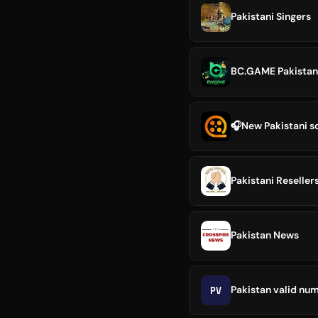
Pakistani Singers
BC.GAME Pakistan
🎧New Pakistani 
Pakistani Reselle
Pakistan News
PV
Pakistan valid nu