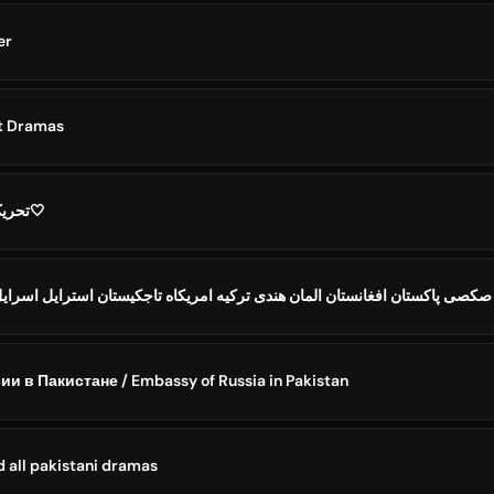
er
nt Dramas
TTPتحریک طالبان پاکستان🤍
صی پاکستان افغانستان المان هندی ترکیه امریکاه تاجکیستان استرایل اسرای
 в Пакистане / Embassy of Russia in Pakistan
 all pakistani dramas