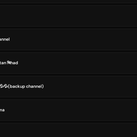
annel
tan জিhad
💦💦(backup channel)
ama