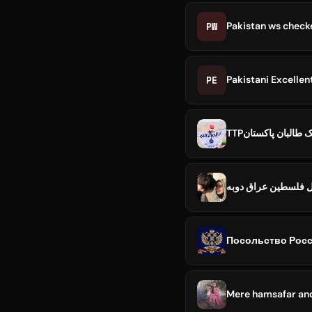
PW
Pakistan ws check
PE
Pakistani Excelle
ل فلسطین عراق دوبه
Посольство России
Mere hamsafar and