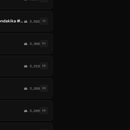
Atak Gazete Gündem olaylar İran israil Siyaset Gazze israil Suriye Pakistan Lübnan #sondakika #haber #canlıyayın
👥 3,502
TR
👥 3,366
RU
👥 3,216
EN
👥 3,209
EN
👥 3,205
EN