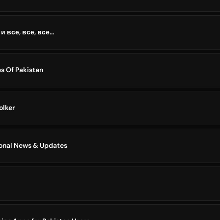
 все, все, все...
s Of Pakistan
olker
ional News & Updates