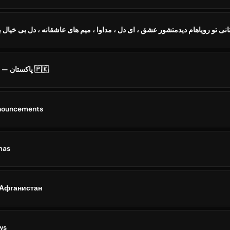
The Pakistan News — پاکستان 🇵🇰
nnouncements
mas
 Афганистан
ws