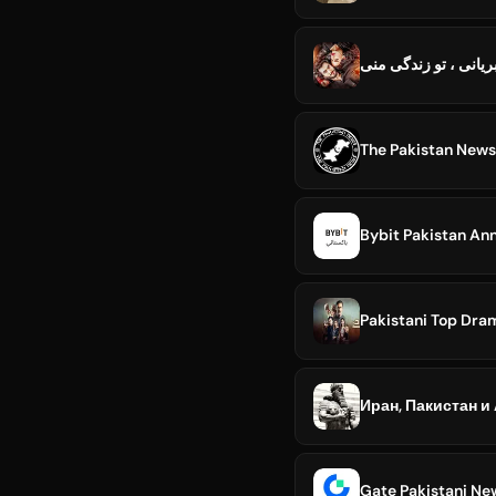
Bybit Pakistan A
Pakistani Top Dra
Иран, Пакистан и
Gate Pakistani Ne