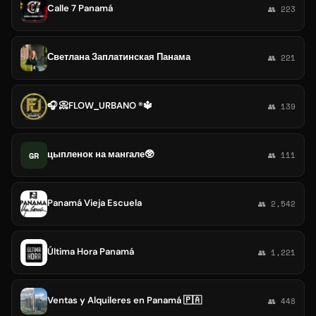
Calle 7 Panamá
👥 223
Светлана Заплатинская Панама
👥 221
🎧 📀FLOW_URBANO ®️🔱
👥 139
цыпленок на мангале🥸
GR
👥 111
Panamá Vieja Escuela
👥 2,542
Última Hora Panamá
👥 1,221
Ventas y Alquileres en Panamá 🇵🇦
👥 448