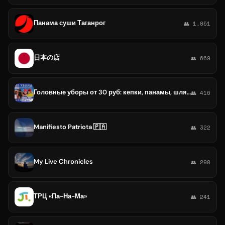
Панама суши Таганрог
👥 1,051
日本の店
👥 669
Головные уборы от 30 руб: кепки, панамы, шляпы
👥 416
Manifiesto Patriota 🇵🇦
👥 322
My Live Chronicles
👥 290
ТРЦ «Па-На-Ма»
👥 241