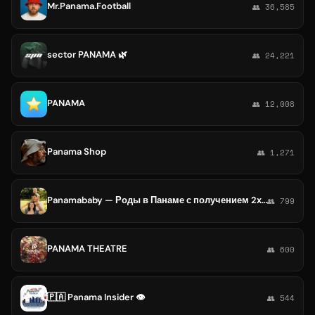
Mr.Panama.Football
👥 36,585
sector PANAMA 🌿
👥 24,221
PANAMA
👥 12,008
Panama Shop
👥 1,271
Panamababy — Роды в Панаме с получением 2х гражданств
👥 799
PANAMA THEATRE
👥 600
🇵🇦 Panama Insider 👁
👥 544