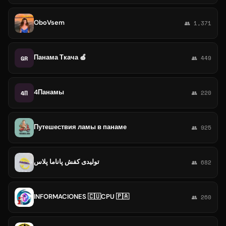
OboVsem
👥 1,371
Панама Ткача 🍏
GR
👥 449
4Панамы
4П
👥 220
Путешествия ламы в панаме
👥 925
تولیدی کفش پاناما پلاس
👥 682
INFORMACIONES 🇨🇺CPU 🇵🇦
👥 260