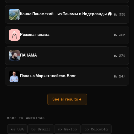
Канал Панамский - из Панамы в Нидерланды 🚉
👥 338
Рожева панама
👥 305
ПАНАМА
👥 271
Папа на Маркетплейсах. Блог
👥 247
See all results
MORE IN AMERICAS
us USA
br Brazil
mx Mexico
co Colombia