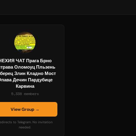
ЧЕХИЯ ЧАТ Прага Брно
трава Оломоуц Пльзень
берец Злин Кладно Мост
Опава Дечин Пардубице
Карвина
5,338 members
View Group →
edirects to Telegram. No invitation
needed.