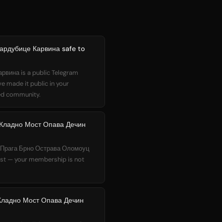
ардубице Карвина safe to
ина is a public Telegram
e made it public in your
hed community.
 Кладно Мост Опава Дечин
АТ Прага Брно Острава Оломоуц
st — your membership is not
Кладно Мост Опава Дечин