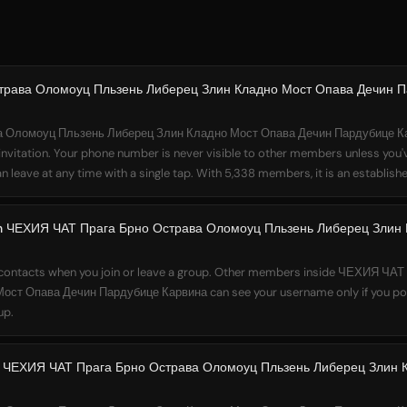
трава Оломоуц Пльзень Либерец Злин Кладно Мост Опава Дечин П
Оломоуц Пльзень Либерец Злин Кладно Мост Опава Дечин Пардубице Карв
invitation. Your phone number is never visible to other members unless you'v
n leave at any time with a single tap. With 5,338 members, it is an establis
join ЧЕХИЯ ЧАТ Прага Брно Острава Оломоуц Пльзень Либерец Злин
r contacts when you join or leave a group. Other members inside ЧЕХИЯ Ч
ст Опава Дечин Пардубице Карвина can see your username only if you po
up.
n ЧЕХИЯ ЧАТ Прага Брно Острава Оломоуц Пльзень Либерец Злин 