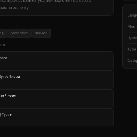
нстаграма,VK,OK,Ютуба,Тик-тока стоит 50 евро в
ем на эл.почту.
Lang
Mem
ng
promotion
service
Upda
UPS
Type
Прага
Cate
 Брно Чехия
рно Чехия
 Праге