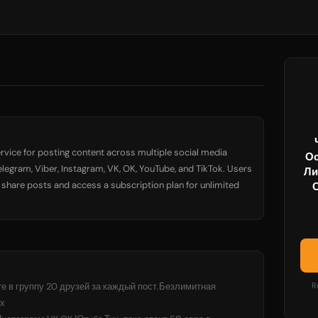
ervice for posting content across multiple social media
Ос
elegram, Viber, Instagram, VK, OK, YouTube, and TikTok. Users
Ли
o share posts and access a subscription plan for unlimited
е в группу 20 друзей за каждый пост.Безлимитная
R
ах