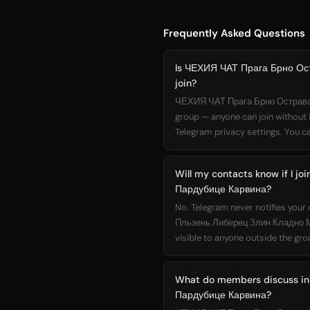
Frequently Asked Questions
Is ЧЕХИЯ ЧАТ Прага Брно Ос
join?
ЧЕХИЯ ЧАТ Прага Брно Острава 
group — anyone can join without 
Telegram privacy settings. You ca
Will my contacts know if I 
Пардубице Карвина?
No. Telegram never notifies you
Пльзень Либерец Злин Кладно Мо
visible to anyone outside the gro
What do members discuss i
Пардубице Карвина?