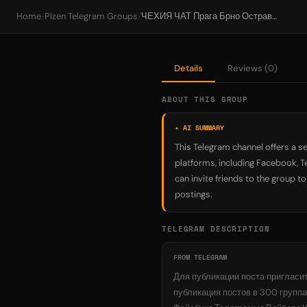
Home
/
Plzen Telegram Groups
/
ЧЕХИЯ ЧАТ Прага Брно Острава Оломоуц Пльзень Либерец Злин Кладно Мост Опава Дечин Пардубице Карвина
Details
Reviews (0)
ABOUT THIS GROUP
✦ AI SUMMARY
This Telegram channel offers a s
platforms, including Facebook, T
can invite friends to the group t
postings.
TELEGRAM DESCRIPTION
FROM TELEGRAM
Для публикации поста пригласит
публикация постов в 300 групп