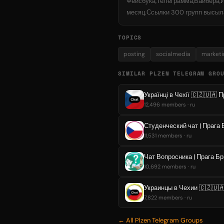
Фейсбука,Телеграмма,Вайбера,И
месяц.Ссылки 300 групп высыла
TOPICS
posting
socialmedia
marketi
SIMILAR PLZEN TELEGRAM GRO
Українці в Чехії 🇨🇿🇺🇦 
12,496 members · ru
Студенческий чат | Прага
11,531 members · ru
Чат Вопросника | Прага Б
10,692 members · ru
Украинцы в Чехии 🇨🇿🇺
7,822 members · ru
← All Plzen Telegram Groups