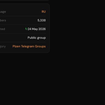
uage
RU
bers
5,338
ted
↻
24 May 2026
Public group
gory
Plzen Telegram Groups