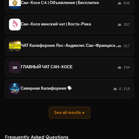
Сан-Хосе CA | Объявления | Бесплатно
👥 846
Сан-Хосе женский чат | Коста-Рика
👥 367
ЧАТ Калифорния Лос-Анджелес Сан-Франциско Сан-Диего Сан-Хосе Сакраменто Фресно Окленд Анахайм Стоктон
👥 217
ГЛАВНЫЙ ЧАТ САН-ХОСЕ
GR
👥 184
Северная Калифорния 🗣️
👥 6,115
See all results
Frequently Asked Questions