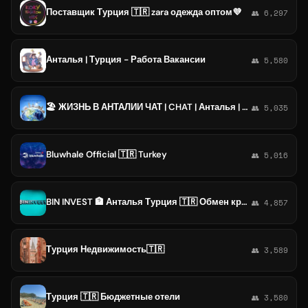
Поставщик Турция 🇹🇷 zara одежда оптом💜
👥 6,297
Анталья | Турция - Работа Вакансии
👥 5,580
🏖 ЖИЗНЬ В АНТАЛИИ ЧАТ | CHAT | Анталья | ЧАТ | Турция
👥 5,035
Bluwhale Official 🇹🇷 Turkey
👥 5,016
BIN INVEST 🏦 Анталья Турция 🇹🇷 Обмен криптовалют 💵 USDT Анталия
👥 4,857
Турция Недвижимость🇹🇷
👥 3,589
Турция 🇹🇷 Бюджетные отели
👥 3,580