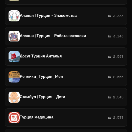
Аланья | Турция - Знакомства
👥 3,333
Аланья | Турция - Работа вакансии
👥 3,143
Досуг Турция Анталья
👥 2,593
Реплики_Турция_Men
👥 2,555
Стамбул | Турция - Дети
👥 2,545
Турция медицина
👥 2,533