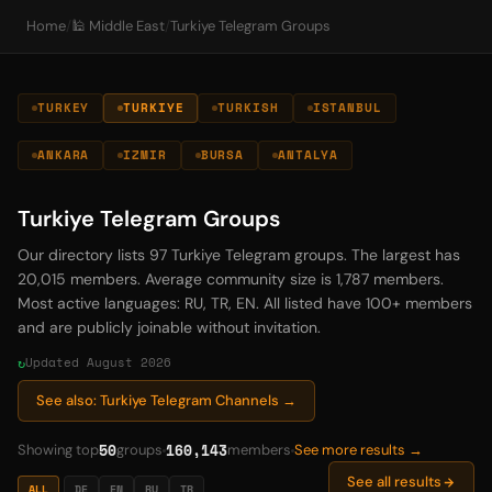
Home
/
🕌 Middle East
/
Turkiye Telegram Groups
TURKEY
TURKIYE
TURKISH
ISTANBUL
ANKARA
IZMIR
BURSA
ANTALYA
Turkiye Telegram Groups
Our directory lists 97 Turkiye Telegram groups. The largest has
20,015 members. Average community size is 1,787 members.
Most active languages: RU, TR, EN. All listed have 100+ members
and are publicly joinable without invitation.
Updated August 2026
See also: Turkiye Telegram Channels →
50
160,143
Showing top
groups
members
See more results →
See all results
ALL
DE
EN
RU
TR