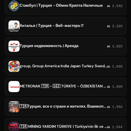
Стамбул | Турция - Обмен Крипта Наличные
👥 2,532
Анталья | Турция - Веб-мастера IT
👥 2,326
Турция недвижимость | Аренда
👥 2,022
group, Group America India Japan Turkey Sweden France Italy Korea China Britain Russia Chica Canadian
👥 1,696
METRONAK 🇹🇷 - 🇺🇿 TÜRKİYE - ÖZBEKİSTAN TAŞIMALARI / Турция - Узбекистан транспортирует / TURKIYA - OZBEKISTON YUKLAMALARI
👥 1,606
🇹🇷Турция, все о стране и жителях. Взаимопомощь. Болталка.
👥 1,552
🇹🇷 MİNİNG YARDIM TÜRKİYE | Türkiye'nin İlk ve Tek Mining Grubu. 🇹🇷
👥 1,544