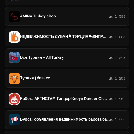
AMINA Turkey shop
👥 1,398
НЕДВИЖИМОСТЬ ДУБАИ🏝️ТУРЦИЯ🏝️КИПР🏝️ТАНЗАНИЯ🏝️СОЧИ🏝️ЕГИПЕТ и др курорты мира
👥 1,223
Вся Турция - All Turkey
👥 1,218
Турция | бизнес
👥 1,203
Работа АРТИСТАМ Танцор Клоун Dancer Clown Китай Турция Корея Work Job China Turkey Korea Entertainment Performance Artist Singer
👥 1,181
Бурса | объявления недвижимость работа барахолка чат Турция
👥 1,111