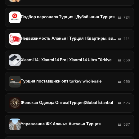
Подбор персонала Турция | Дубай няня Турция , дом работница, офисный сотрудник
👥 724
Недвижимость Аланья | Турция | Квартиры, виллы
👥 711
Xiaomi 14 | Xiaomi 14 Pro | Xiaomi 14 Ultra Türkiye
👥 656
Турция поставщики опт turkey wholesale
👥 656
Женская Одежда Оптом|Турция|Global İstanbul
👥 623
Управление ЖК Аланья Анталья Турция
👥 587