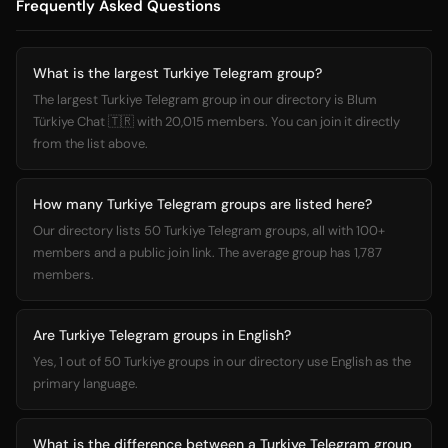
Frequently Asked Questions
What is the largest Turkiye Telegram group?
The largest Turkiye Telegram group in our directory is Blum
Türkiye Chat 🇹🇷 with 20,015 members. You can join it directly
from the list above.
How many Turkiye Telegram groups are listed here?
Our directory lists 50 Turkiye Telegram groups, all with 100+
members and a public join link. The average group has 1,787
members.
Are Turkiye Telegram groups in English?
Yes, 1 out of 50 Turkiye groups in our directory use English as the
primary language.
What is the difference between a Turkiye Telegram group