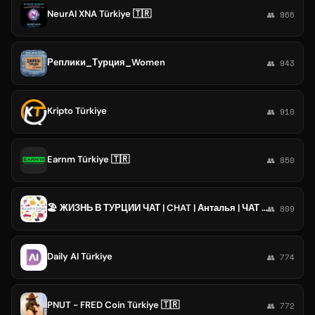
NeurAI XNA Türkiye 🇹🇷
👥 966
Реплики_Турция_Women
👥 943
Kripto Türkiye
👥 910
Earnm Türkiye 🇹🇷
👥 850
🏖️ ЖИЗНЬ В ТУРЦИИ ЧАТ | CHAT | Анталья | ЧАТ | Турция
👥 809
Daily AI Türkiye
👥 774
PNUT - FRED Coin Türkiye 🇹🇷
👥 772