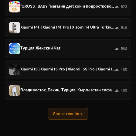
"GROSS_BABY "магазин детской и подростковой одежды производства Турция.
👥 573
Xiaomi 14T | Xiaomi 14T Pro | Xiaomi 14 Ultra Türkiye 🇹🇷
👥 516
Турция Женский Чат
👥 502
Xiaomi 15 | Xiaomi 15 Pro | Xiaomi 15S Pro | Xiaomi 15 Ultra Türkiye
👥 485
Владивосток, Пекин, Турция, Кыргызстан сифатли ва хамëнбоб кийимлар
👥 465
See all results