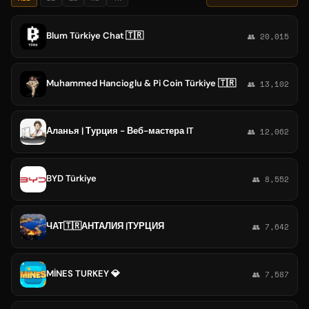
Blum Türkiye Chat 🇹🇷
👥 20,015
Muhammed Hancioglu & Pi Coin Türkiye 🇹🇷
👥 13,102
Аланья | Турция - Веб-мастера IT
👥 12,062
BYD Türkiye
👥 8,552
ЧАТ🇹🇷АНТАЛИЯ |ТУРЦИЯ
👥 7,642
MİNES TURKEY 💎
👥 7,587