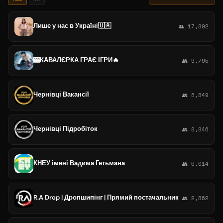
Лише у нас в Україні🇺🇦
👥 17,802
🎰КАВАЛЄРКА ГРАЄ ІГРИ🔥
👥 9,795
Чернівці Вакансії
👥 8,849
Чернівці Підробіток
👥 8,846
КНЕУ імені Вадима Гетьмана
👥 6,014
R.A Drop | Дропшипінг | Прямий постачальник
👥 2,862