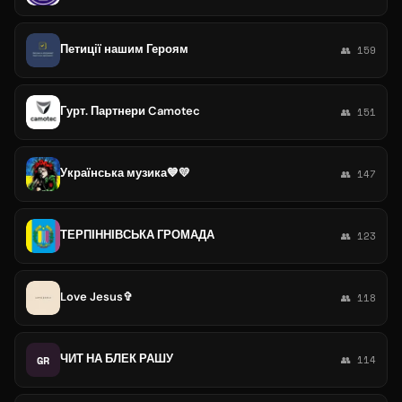
Петиції нашим Героям
👥 159
Гурт. Партнери Camotec
👥 151
Українська музика💙💛
👥 147
ТЕРПІННІВСЬКА ГРОМАДА
👥 123
Love Jesus✞︎
👥 118
ЧИТ НА БЛЕК РАШУ
GR
👥 114