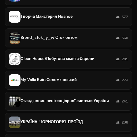
Творча Майстерня Nuance
👥 377
Brend_stok_y_v/ Сток оптом
👥 336
Clean House/Побутова хімія з Європи
👥 281
My Volia Київ Солом'янський
👥 273
Огляд новин пенітенціарної системи України
👥 241
УКРАЇНА-ЧОРНОГОРІЯ-ПРОЇЗД
👥 238