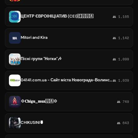
ЦЕНТР ЄВРОІНІЦІАТИВ (CEI)🇪🇺🇺🇦
👥 1,165
Mitori and Kira
MA
👥 1,142
Пісні групи "Нотки"🎶
👥 1,099
04141.com.ua - Сайт мiста Новограда-Волинського
👥 1,039
💠𝐂𝐡𝐢𝐠𝐮_𝐦𝐮𝐳🇺🇦💠
👥 749
CHIKUSINI🍍
👥 643