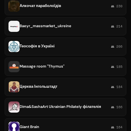
Алкочат параболоїдів
👥 230
Baeyr_massmarket_ukreine
👥 214
Теософія в Україні
👥 206
Massage room "Thymus"
👥 185
Церква Інгольштадт
👥 184
Dima&SashaArt Ukrainian Philately філателія
👥 166
Giant Brain
👥 164