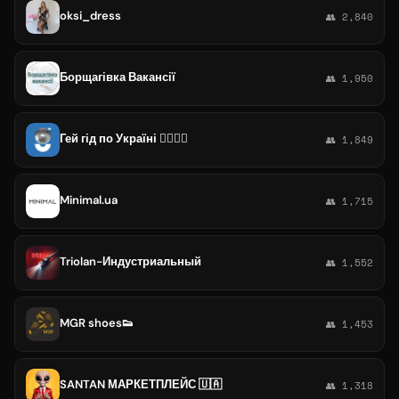
oksi_dress
👥 2,840
Борщагівка Вакансії
👥 1,950
Гей гід по Україні 🏳️‍🌈🇺🇦
👥 1,849
Minimal.ua
👥 1,715
Triolan-Индустриальный
👥 1,552
MGR shoes👟
👥 1,453
SANTAN️ МАРКЕТПЛЕЙС 🇺🇦
👥 1,318