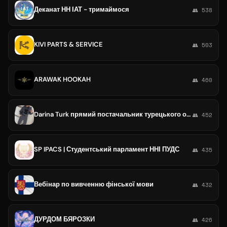
Деканат НН ІАТ - тримаймося
👥 538
KIVI PARTS & SERVICE
👥 503
ARAWAK HOOKAH
👥 460
Darina Turk прямий постачальник турецького одягу 🇹🇷
👥 452
SP IPACS | Студентський парламент ННІ ПУДС
👥 435
Вебінар по вивченню фінської мови
👥 432
ДУРДОМ БЯРОЗКИ
👥 426