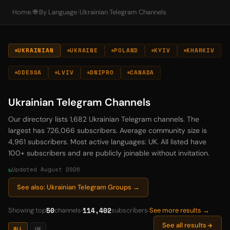
Home
/
🌐 By Language
/
Ukrainian Telegram Channels
UKRAINIAN
UKRAINE
POLAND
KYIV
KHARKIV
ODESSA
LVIV
DNIPRO
CANADA
Ukrainian Telegram Channels
Our directory lists 1,682 Ukrainian Telegram channels. The
largest has 726,066 subscribers. Average community size is
4,961 subscribers. Most active languages: UK. All listed have
100+ subscribers and are publicly joinable without invitation.
Updated August 2026
See also: Ukrainian Telegram Groups →
50
114,402
Showing top
channels
subscribers
See more results →
See all results
ALL
UK