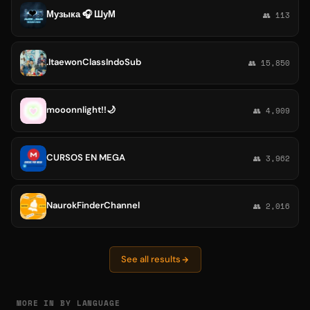
Музыка 🎧 ШуМ
👥 113
.ItaewonClassIndoSub
👥 15,850
mooonnlight!!🌙
👥 4,909
CURSOS EN MEGA
👥 3,962
NaurokFinderChannel
👥 2,016
See all results
MORE IN BY LANGUAGE