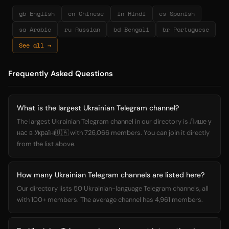
gb English
cn Chinese
in Hindi
es Spanish
sa Arabic
ru Russian
bd Bengali
br Portuguese
See all →
Frequently Asked Questions
What is the largest Ukrainian Telegram channel?
The largest Ukrainian Telegram channel in our directory is Лише у
нас в Україні🇺🇦 with 726,066 members. You can join it directly
from the list above.
How many Ukrainian Telegram channels are listed here?
Our directory lists 50 Ukrainian-language Telegram channels, all
with 100+ members. The average channel has 4,961 members.