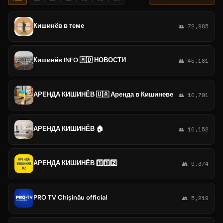
Кишинёв в теме
👥 72,985
Кишинёв INFO 🇲🇩 НОВОСТИ
👥 45,181
АРЕНДА КИШИНЁВ 🇺🇦 Аренда в Кишиневе
👥 10,791
АРЕНДА КИШИНЁВ 🏠
👥 10,152
АРЕНДА КИШИНЁВ 1️⃣1️⃣2️⃣
👥 9,374
PRO TV Chișinău official
👥 5,219