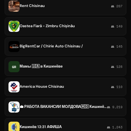
Rent Chisinau
👥 207
Oastea Fiară - Zimbru Chișinău
👥 149
BigRentCar / Chirie Auto Chisinau /
👥 145
Мамы 🇺🇦 в Кишинёве
GR
👥 128
America House Chisinau
👥 110
💼 РАБОТА ВАКАНСИИ МОЛДОВА🇲🇩 Кишинёв, Бельцы, Комрат, Кагул, Оргей 🇲🇩
👥 9,219
Кишинёв 13:31 АФИША
👥 1,243