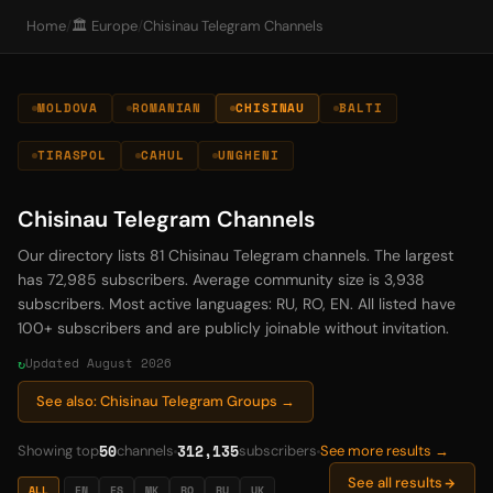
Home
/
🏛️ Europe
/
Chisinau Telegram Channels
MOLDOVA
ROMANIAN
CHISINAU
BALTI
TIRASPOL
CAHUL
UNGHENI
Chisinau Telegram Channels
Our directory lists 81 Chisinau Telegram channels. The largest
has 72,985 subscribers. Average community size is 3,938
subscribers. Most active languages: RU, RO, EN. All listed have
100+ subscribers and are publicly joinable without invitation.
Updated August 2026
See also: Chisinau Telegram Groups →
50
312,135
Showing top
channels
subscribers
See more results →
See all results
ALL
EN
ES
MK
RO
RU
UK