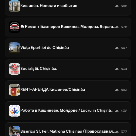
Кишинёв. Новости и события
👥 605
🚘 Ремонт Бамперов Кишинев, Молдова. Repararea bamperului Chisinau, Moldova.
👥 575
Viața Eparhiei de Chișinău
👥 547
Socialiștii. Chișinău.
👥 534
RENT-АРЕНДА Кишинёв/Chișinău
👥 503
Работа в Кишиневе, Молдове / Lucru in Chișinău, Moldova
👥 432
Biserica Sf. Fer. Matrona Chisinau (Православная церковь Святой Блаженной Матроны Кишинев)
👥 377