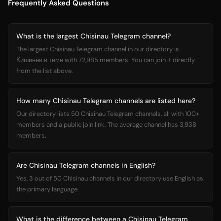
Frequently Asked Questions
What is the largest Chisinau Telegram channel?
The largest Chisinau Telegram channel in our directory is
Кишинёв в теме with 72,985 members. You can join it directly
from the list above.
How many Chisinau Telegram channels are listed here?
Our directory lists 50 Chisinau Telegram channels, all with 100+
members and a public join link. The average channel has 3,938
members.
Are Chisinau Telegram channels in English?
Yes, 3 out of 50 Chisinau channels in our directory use English as
the primary language.
What is the difference between a Chisinau Telegram