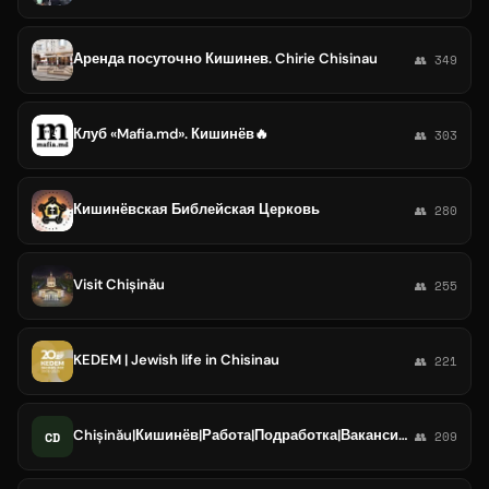
Аренда посуточно Кишинев. Chirie Chisinau
👥 349
Клуб «Mafia.md». Кишинёв🔥
👥 303
Кишинёвская Библейская Церковь
👥 280
Visit Chișinău
👥 255
KEDEM | Jewish life in Chisinau
👥 221
Chișinău|Кишинёв|Работа|Подработка|Вакансии|Актуально|Заработок|Чат|Lucru|Oferte de lucru|Caut de lucru|locuri de muncă|Joblist|
CD
👥 209