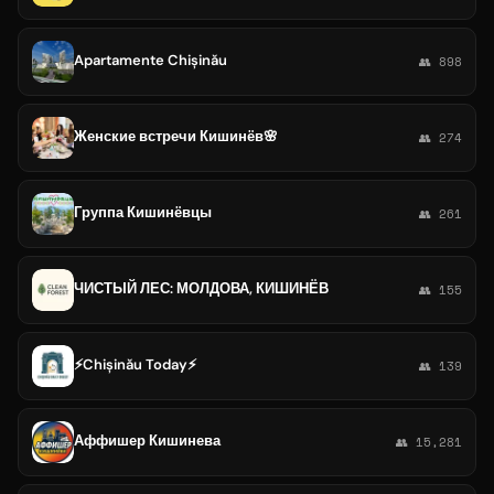
Apartamente Chișinău
👥 898
Женские встречи Кишинёв🌸
👥 274
Группа Кишинёвцы
👥 261
ЧИСТЫЙ ЛЕС: МОЛДОВА, КИШИНЁВ
👥 155
⚡️Chișinău Today⚡️
👥 139
Аффишер Кишинева
👥 15,281