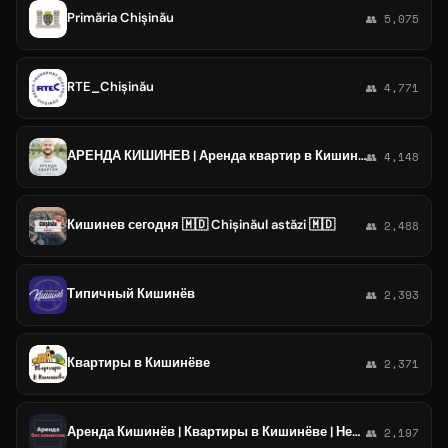
Primăria Chișinău
👥 5,075
RTE_Chișinău
👥 4,771
АРЕНДА КИШИНЕВ | Аренда квартир в Кишинёве | Риелтор Кишинев
👥 4,148
Кишинев сегодня 🇲🇩 Chișinăul astăzi 🇲🇩
👥 2,488
Типичный Кишинёв
👥 2,393
Квартиры в Кишинёве
👥 2,371
Аренда Кишинёв | Квартиры в Кишинёве | Недвижимость Кишинёве
👥 2,197