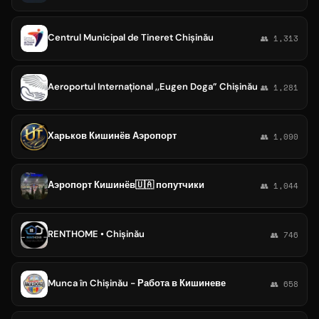
Centrul Municipal de Tineret Chișinău
👥 1,313
Aeroportul Internațional ,,Eugen Doga” Chișinău
👥 1,281
Харьков Кишинёв Аэропорт
👥 1,090
Аэропорт Кишинёв🇺🇦 попутчики
👥 1,044
RENTHOME • Chișinău
👥 746
Munca în Chișinău - Работа в Кишиневе
👥 658