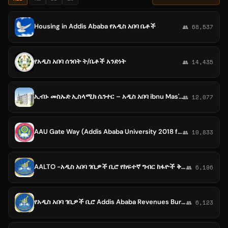
Housing in Addis Ababa የአዲስ አበባ ቤቶች
👥 68,537
የአዲስ አበባ ሰንበት ት/ቤቶች አንድነት
👥 14,435
ኢብኑ መስኡድ ኢስላሚክ ሴንተር – አዲስ አበባ ibnu Mas'oud islamic center
👥 12,077
AAU Gate Way (Addis Ababa University 2018 freshman) አዲስ አበባ ዩኒቨርሲቲ
👥 10,833
AALTO -አዲስ አበባ ገቢዎች ቢሮ የከፍተኛ ግብር ከፋዮች ቅርንጫፍ ጽ/ቤት
👥 6,196
የአዲስ አበባ ገቢዎች ቢሮ Addis Ababa Revenues Bureau
👥 6,123