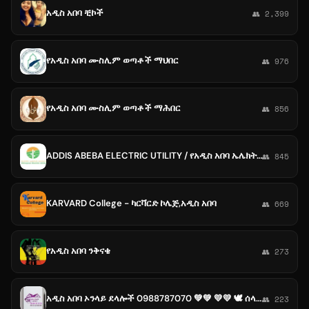
አዲስ አበባ ቺኮች
👥 2,399
የአዲስ አበባ ሙስሊም ወጣቶች ማህበር
👥 976
የአዲስ አበባ ሙስሊም ወጣቶች ማሕበር
👥 856
ADDIS ABEBA ELECTRIC UTILITY / የአዲስ አበባ ኤሌክትሪክ አገልግሎት
👥 845
KARVARD College - ካርቫርድ ኮሌጅ,አዲስ አበባ
👥 669
የአዲስ አበባ ንቅናቄ
👥 273
አዲስ አበባ ኦንላይ ደላሎች 0988787070 💚💚 💛💛 🕊 ሰላም 🕊 ❤️❤️
👥 223