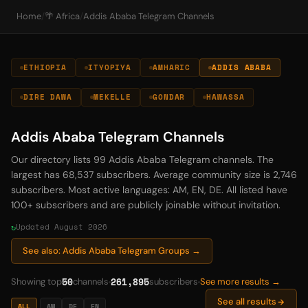
Home
/
🌴 Africa
/
Addis Ababa Telegram Channels
ETHIOPIA
ITYOPIYA
AMHARIC
ADDIS ABABA
DIRE DAWA
MEKELLE
GONDAR
HAWASSA
Addis Ababa Telegram Channels
Our directory lists 99 Addis Ababa Telegram channels. The
largest has 68,537 subscribers. Average community size is 2,746
subscribers. Most active languages: AM, EN, DE. All listed have
100+ subscribers and are publicly joinable without invitation.
Updated August 2026
See also: Addis Ababa Telegram Groups →
50
261,895
Showing top
channels
subscribers
See more results →
See all results
ALL
AM
DE
EN