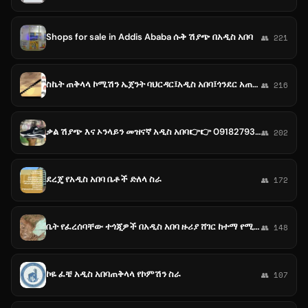
Shops for sale in Addis Ababa ሱቅ ሽያጭ በአዲስ አበባ
👥 221
ስኬት ጠቅላላ ኮሚሽን ኤጀንት ባህርዳር፤አዲስ አበባ፤ጎንደር አጠቃላይ ሁሉም ቦታ ቻናል Success General Commission Agent
👥 216
ቃል ሽያጭ እና ኦንላይን መዝናኛ አዲስ አበባ👉👉 0918279310
👥 202
ደረጄ የአዲስ አበባ ቤቶች ድለላ ስራ
👥 172
ቤት የፈረሰባቸው ተጎጂዎች በአዲስ አበባ ዙሪያ ሸገር ከተማ የሚሠባሰቡበት ቻናል
👥 148
ኮዬ ፈቼ አዲስ አበባጠቅላላ የኮምሽን ስራ
👥 107