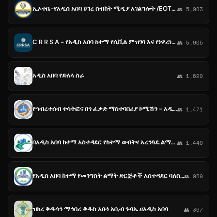
ኢኦተቤ-የአዲስ አበባ ሀገረ ስብከት ሚዲያ አገልግሎት /EOTC-Addis Ababa Diocese Media service
👥 5,983
C R R S A - የአዲስ አበባ ከተማ የሲቪል ምዝገባ እና የነዋሪነት አገልግሎት ኤጀንሲ
👥 5,905
አዲስ አበባ የድለላ ስራ
👥 1,620
የኀብረተሰብ ተሳትፎና በጎ ፈቃድ ማስተባበሪያ ኮሚሽን - አዲስ አበባ
👥 1,471
በአዲስ አበባ ከተማ አስተዳደር የከተማ ውበትና አረንጓዴ ልማት ቢሮ
👥 1,449
የአዲስ አበባ ከተማ የመንግስት ልማት ድርጅቶች አስተዳደር ባለስልጣን🇪🇹
👥 939
ዝክረ ቅዱሳን ማኅበረ ቅዱስ አቡነ አቢብ ጉባኤ ዘአዲስ አበባ
👥 367