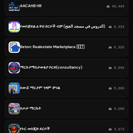
AACAHB HR
👥 49,484
የመስጅደል ፈትህ ደርሶች ብቻ (الدروس في مسجد الفتح)
👥 6,333
Beton: Realestate Marketplace 🇪🇹
👥 6,320
ማርክ የማስታወቂያ ቦርድ(consultancy)
👥 5,540
ስውሯ ማርያም ገዳም ቻናል
👥 5,000
ስጦታ ማርኬት
👥 4,266
የኑር መስጂድ ደርሶች
👥 3,873