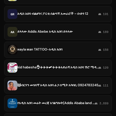
አዲስ አበባ ብልፅግና ፓርቲ ሰልጣኝ አመራሮች – ቡድን 12
GR
👥 191
ደላላው Addis Abebe አዲስ አበባ ደላላው
AA
👥 189
нayla мan TATTOO-አዲስ አበባ
👥 158
kid habesha👌✈️✈️✈️🛩✈️✈️✈️አድራሻ አዲስ አበባ ሽሮ ሜዳ ጉድሽ 🙏🙏🙏
👥 120
🙌ብርሃን መዝናኛ አዲስ አበባ ፊጋ ሰሚት አካባቢ 0924783245
👥 111
የአዲስ አበባ መሬት መረጃ አገልግሎት(Addis Ababa land information service)
👥 3,689