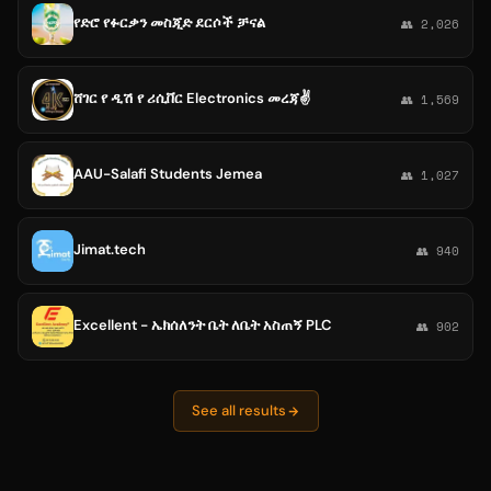
የድሮ የፉርቃን መስጂድ ደርሶች ቻናል
👥 2,026
ሸገር የ ዲሽ የ ሪሲቨር Electronics መረጃ✌️
👥 1,569
AAU-Salafi Students Jemea
👥 1,027
Jimat.tech
👥 940
Excellent - ኤክሰለንት ቤት ለቤት አስጠኝ PLC
👥 902
See all results