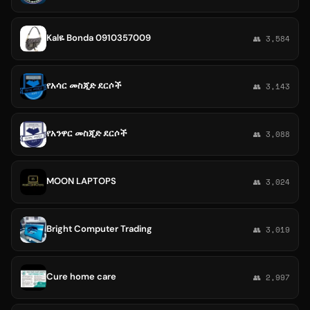
Kalዬ Bonda 0910357009
👥 3,584
የአሳር መስጂድ ደርሶች
👥 3,143
የአንዋር መስጂድ ደርሶች
👥 3,088
MOON LAPTOPS
👥 3,024
Bright Computer Trading
👥 3,019
Cure home care
👥 2,997