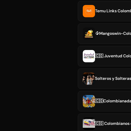
Temu Links Colomb
🥭Mangoswin-Colom
🇨🇴 Juventud Co
Solteros y Soltera
🇨🇴Colombianad
🇨🇴 Colombianos 