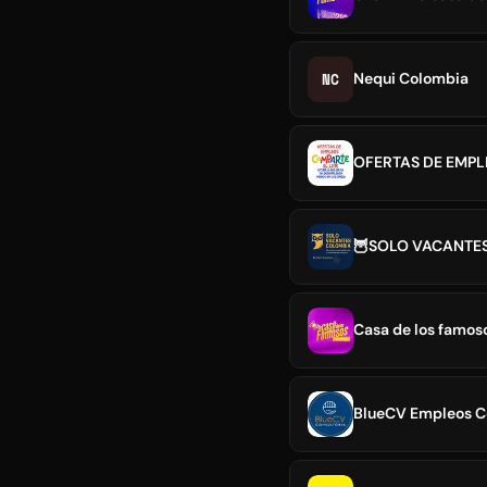
NC
Nequi Colombia
OFERTAS DE EMPL
🦉SOLO VACANTES 
Casa de los famos
BlueCV Empleos C