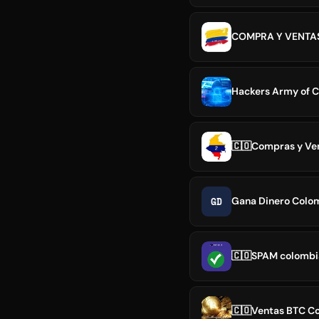
COMPRA Y VENTA
Hackers Army of 
🇨🇴Compras y Ve
GD
Gana Dinero Colom
🇨🇴SPAM colombi
🇨🇴Ventas BTC C