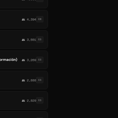
👥 4,394
EN
👥 3,551
ES
formación)
👥 3,269
ES
👥 2,888
ES
👥 2,829
ES