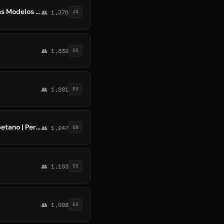
💋 Fotos de Mujeres Hermosas Bellas Lindas | Chicas Bonitas | Mujeres Famosas Solteras Modelos Mexicanas Colombianas Chilenas
👥 1,376
JA
👥 1,332
ES
👥 1,281
ES
España México OTC Mercado 🇲🇽🇪🇸 venta y compra de bet365, sportium, caliente, betano | Peru El Salvador Colombia
👥 1,247
EN
👥 1,103
ES
👥 1,098
ES