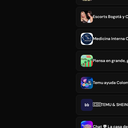
Escorts Bogotá y C
Medicina Interna 
Piensa en grande,
Temu ayuda Colom
&&
🇨🇴TEMU & SHEI
Chat 💬 La casa d