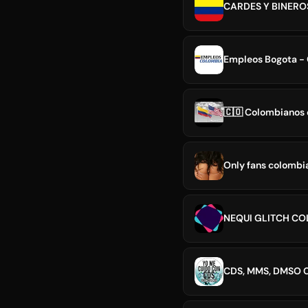
CARDES Y BINERO
Empleos Bogota -
🇨🇴 Colombianos 
Only fans colombi
NEQUI GLITCH CO
CDS, MMS, DMSO C