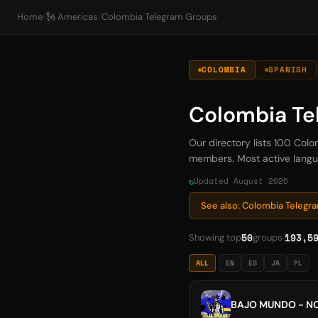
Home
/
🗽 Americas
/
Colombia Telegram Groups
COLOMBIA
SPANISH
Colombia Te
Our directory lists 100 Col
members. Most active languag
Updated August 2026
See also: Colombia Teleg
50
193,5
Showing top
groups
ALL
EN
ES
JA
PL
BAJO MUNDO - NO