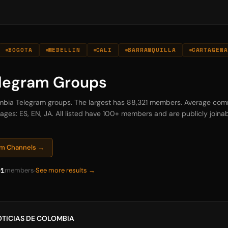
BOGOTA
MEDELLIN
CALI
BARRANQUILLA
CARTAGENA
legram Groups
ombia Telegram groups. The largest has 88,321 members. Average comm
es: ES, EN, JA. All listed have 100+ members and are publicly joinabl
ram Channels →
91
members
See more results →
TICIAS DE COLOMBIA