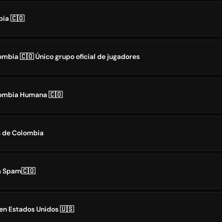
ia 🇨🇴
bia 🇨🇴 Único grupo oficial de jugadores
lombia Humana 🇨🇴
s de Colombia
a Spam🇨🇴
en Estados Unidos 🇺🇸