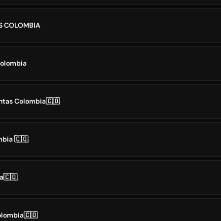
S COLOMBIA
Colombia
ntas Colombia🇨🇴
bia 🇨🇴
a🇨🇴
olombia🇨🇴