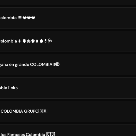
olombia !!!!❤️❤️❤️
Colombia ➕ 🫀🫁🧠💉🩸💊🩺
 gana en grande COLOMBIA!!🤑
bia links
N COLOMBIA GRUPO🇨🇴
e los Famosos Colombia 🇨🇴