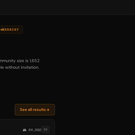
MARACAY
munity size is 1,652
e without invitation.
See all results
👥 64,692
ES