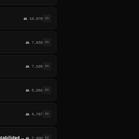
👥 10,976
ES
👥 7,938
ES
👥 7,165
ES
👥 5,262
ES
👥 4,787
ES
venezuela world trabajos online❤️👍👌😯😯😯 patrocinado por EMPRESAS AMELINI (contabilidad, publicidad y bienes inmuebles)
👥 2,400
ES