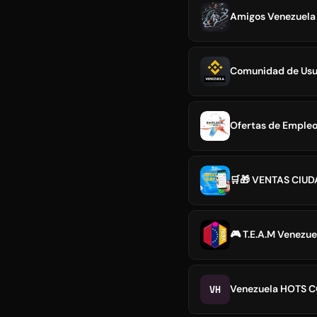
Amigos Venezuela 
Comunidad de Usua
Ofertas de Empleo 
🛒🎁 VENTAS CIUD
🎮 T.E.A.M Venezue
VH
Venezuela HOTS C