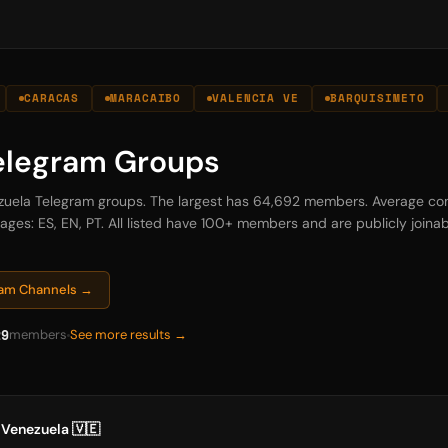
CARACAS
MARACAIBO
VALENCIA VE
BARQUISIMETO
elegram Groups
ezuela Telegram groups. The largest has 64,692 members. Average com
es: ES, EN, PT. All listed have 100+ members and are publicly joinabl
gram Channels →
29
members
See more results →
 Venezuela 🇻🇪