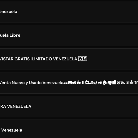
enezuela
uela Libre
VISTAR GRATIS ILIMITADO VENEZUELA 🇻🇪️
enta Nuevo y Usado Venezuela🚗🚚🚜🛵📱📺🎳🎷🎺🏠🏘🏬👗👠👖🧥👔
ORA VENEZUELA
é Venezuela