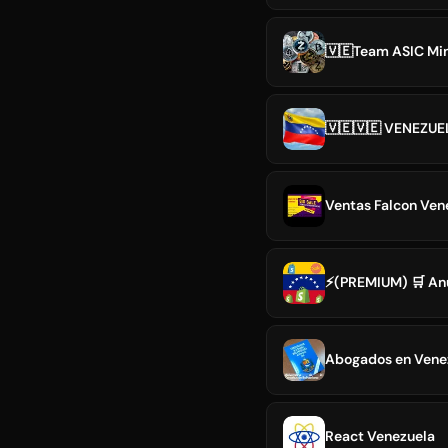
🇻🇪Team ASIC Min
🇻🇪🇻🇪 VENEZUE
Ventas Falcon Ven
⚡️(PREMIUM) 🛒 An
Abogados en Venez
React Venezuela