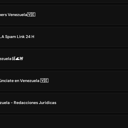
ers Venezuela🇻🇪
LA Spam Link 24 H
ezuela🛒🌊🚨
únciate en Venezuela 🇻🇪
uela - Redacciones Juridicas