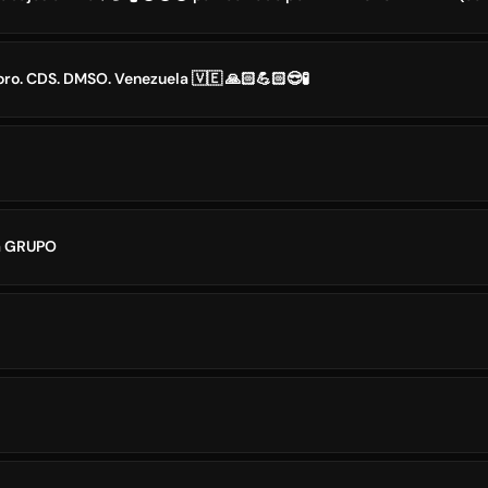
oro. CDS. DMSO. Venezuela 🇻🇪 🙏🏻💪🏻😎🧪
a GRUPO