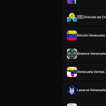
🇻🇪 Dióxido de Cl
Bitcoin Venezuela
Binance Venezuel
Venezuela Ventas
Lazarus Venezuela