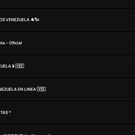
OS VENEZUELA 🐐🐑
a - Oficial
UELA📱🇻🇪
EZUELA EN LINEA 🇻🇪
TAS ®