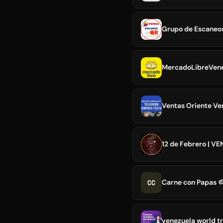
Grupo de Escaneos
MercadoLibreVene
Ventas Oriente Ve
12 de Febrero | V
CC
Carne con Papas 