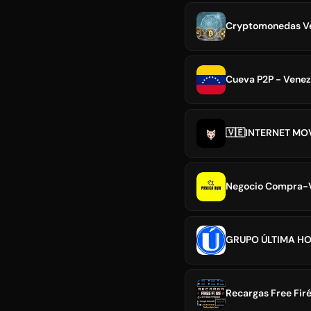
Cryptomonedas V
Cueva P2P - Venez
️🇻🇪INTERNET MO
Negocio Compra-V
GRUPO ÚLTIMA H
Recargas Free Fir