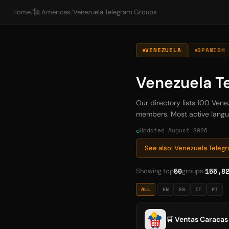
Home
/
🗽 Americas
/
Venezuela Telegram Groups
VENEZUELA
SPANISH
Venezuela T
Our directory lists 100 Ven
members. Most active languag
Updated August 2026
See also: Venezuela Tele
50
155,8
Showing top
groups
ALL
EN
ES
IT
PT
🛒 Ventas Caracas