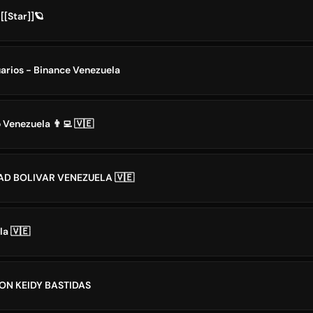
[[Star]]🪐
rios - Binance Venezuela
Venezuela 👨‍💻 🇻🇪
AD BOLIVAR VENEZUELA 🇻🇪
la 🇻🇪
ON KEIDY BASTIDAS