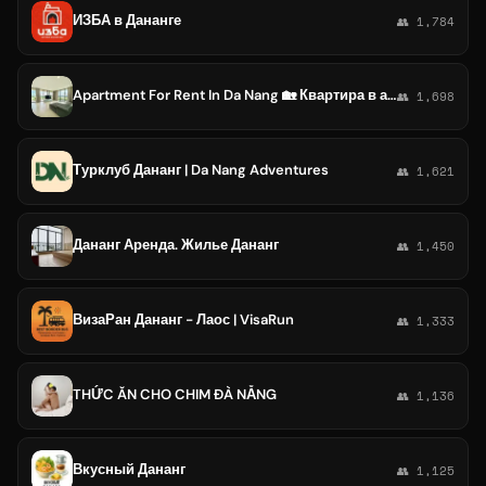
ИЗБА в Дананге
👥 1,784
Apartment For Rent In Da Nang 🏡 Квартира в аренду в Дананге 🙆🏻‍♀️
👥 1,698
Турклуб Дананг | Da Nang Adventures
👥 1,621
Дананг Аренда. Жилье Дананг
👥 1,450
ВизаРан Дананг - Лаос | VisaRun
👥 1,333
THỨC ĂN CHO CHIM ĐÀ NẴNG
👥 1,136
Вкусный Дананг
👥 1,125