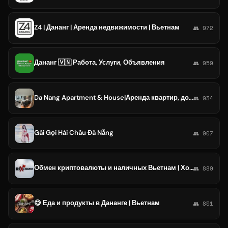
Z4 | Дананг | Аренда недвижимости | Вьетнам
👥 972
Дананг 🇻🇳 Работа, Услуги, Объявления
👥 959
Da Nang Apartment & House|Аренда квартир, домов, вилл и апартаментов в Da Nang - Квартиры - Недвижимость в Дананге
👥 934
Gái Gọi Hải Châu Đà Nẵng
👥 907
Обмен криптовалюты и наличных Вьетнам | Хошимин , Хайфон, Дананг, Хюэ
👥 889
😋 Еда и продукты в Дананге | Вьетнам
👥 851