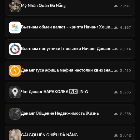
Mỹ Nhân Quán Đà Nẵng
👥 7,641
Вьетнам обмен валют - крипта Нячанг Хошимин Ханой Дананг Фукуок Муйне
👥 4,107
Вьетнам попутчики | посылки Нячанг Дананг Фукуок Ханой Хошимин Муйне
👥 3,914
Дананг туса афиша мафия настолки квиз знакомства
👥 3,412
Чат Дананг БАРАХОЛКА 🇻🇳 | B-G
👥 2,935
Дананг Общение Недвижимость Жизнь
👥 2,758
GÁI GỌI LIÊN CHIỄU ĐÀ NẴNG
👥 2,642