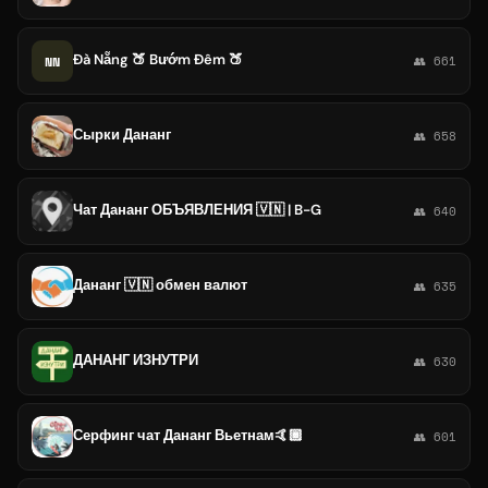
Đà Nẵng 🍑 Bướm Đêm 🍑
NN
👥 661
Сырки Дананг
👥 658
Чат Дананг ОБЪЯВЛЕНИЯ 🇻🇳 | B-G
👥 640
Дананг 🇻🇳 обмен валют
👥 635
ДАНАНГ ИЗНУТРИ
👥 630
Серфинг чат Дананг Вьетнам🤙🏾
👥 601