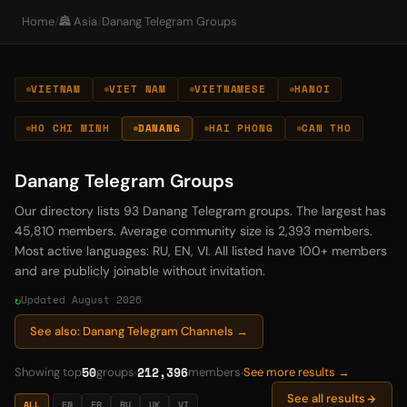
Home
/
🏯 Asia
/
Danang Telegram Groups
VIETNAM
VIET NAM
VIETNAMESE
HANOI
HO CHI MINH
DANANG
HAI PHONG
CAN THO
Danang Telegram Groups
Our directory lists 93 Danang Telegram groups. The largest has
45,810 members. Average community size is 2,393 members.
Most active languages: RU, EN, VI. All listed have 100+ members
and are publicly joinable without invitation.
Updated August 2026
See also: Danang Telegram Channels →
50
212,396
Showing top
groups
members
See more results →
See all results
ALL
EN
FR
RU
UK
VI