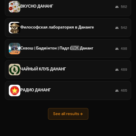
ВКУСНО ДАНАНГ
👥 562
Философская лаборатория в Дананге
👥 542
Сквош | Бадмінтон | Падл |🇺🇦 Дананг
👥 498
ЧАЙНЫЙ КЛУБ ДАНАНГ
👥 489
РАДИО ДАНАНГ
👥 465
See all results