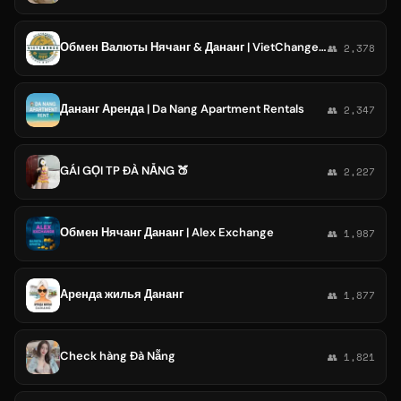
Обмен Валюты Нячанг & Дананг | VietChange 💰
👥 2,378
Дананг Аренда | Da Nang Apartment Rentals
👥 2,347
GÁI GỌI TP ĐÀ NẴNG 🍑
👥 2,227
Обмен Нячанг Дананг | Alex Exchange
👥 1,987
Аренда жилья Дананг
👥 1,877
Check hàng Đà Nẵng
👥 1,821