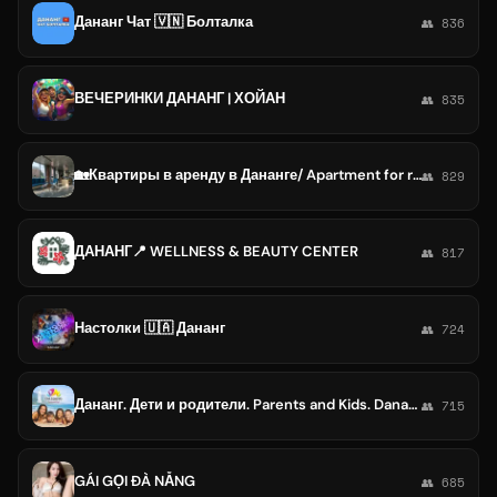
Дананг Чат 🇻🇳 Болталка
👥 836
ВЕЧЕРИНКИ ДАНАНГ | ХОЙАН
👥 835
🏡Квартиры в аренду в Дананге/ Apartment for rent in Danang
👥 829
ДАНАНГ📍 WELLNESS & BEAUTY CENTER
👥 817
Настолки 🇺🇦 Дананг
👥 724
Дананг. Дети и родители. Parents and Kids. Danang.
👥 715
GÁI GỌI ĐÀ NẴNG
👥 685