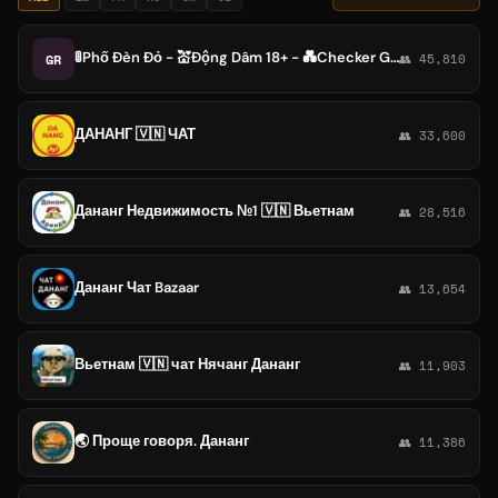
🚦Phố Đèn Đỏ - 💒Động Dâm 18+ - 💑Checker Gái Gọi Đà Nẵng PGA
GR
👥 45,810
ДАНАНГ 🇻🇳 ЧАТ
👥 33,600
Дананг Недвижимость №1 🇻🇳 Вьетнам
👥 28,516
Дананг Чат Bazaar
👥 13,654
Вьетнам 🇻🇳 чат Нячанг Дананг
👥 11,903
🌏 Проще говоря. Дананг
👥 11,386