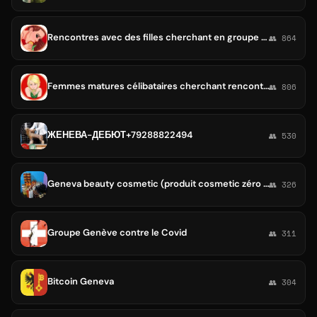
Rencontres avec des filles cherchant en groupe Genève Suisse
👥 864
Femmes matures célibataires cherchant rencontres à Genève Suisse
👥 806
ЖЕНЕВА-ДЕБЮТ+79288822494
👥 530
Geneva beauty cosmetic (produit cosmetic zéro hydroquinone)
👥 326
Groupe Genève contre le Covid
👥 311
Bitcoin Geneva
👥 304