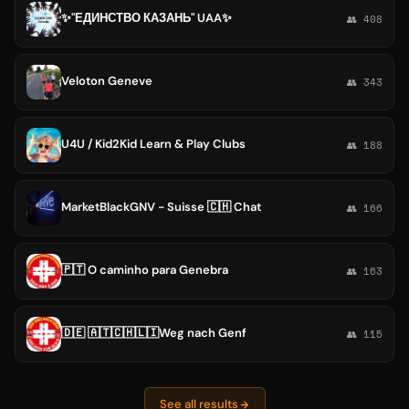
✨"ЕДИНСТВО КАЗАНЬ" UAA✨
👥 408
Veloton Geneve
👥 343
U4U / Kid2Kid Learn & Play Clubs
👥 188
MarketBlackGNV - Suisse 🇨🇭 Chat
👥 166
🇵🇹 O caminho para Genebra
👥 163
🇩🇪 🇦🇹🇨🇭🇱🇮Weg nach Genf
👥 115
See all results