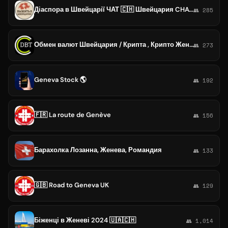
Діаспора в Швейцарії ЧАТ 🇨🇭 Швейцария CHAT #украинцы #беженцы #українці #біженці #базель #цюріх #берн #женева
👥 285
Обмен валют Швейцария / Крипта , Крипто Женева, Цюрих, Берн
👥 273
Geneva Stock 🌎
👥 192
🇫🇷 La route de Genève
👥 156
Барахолка Лозанна, Женева, Романдия
👥 133
🇬🇧 Road to Geneva UK
👥 129
Біженці в Женеві 2024 🇺🇦🇨🇭
👥 1,014