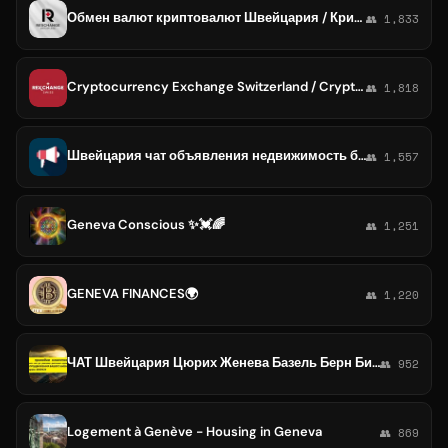
Обмен валют криптовалют Швейцария / Крипта , Крипто Женева, Цюрих, Берн, Люцерн, Базель, Лозанна, Кур
👥 1,833
Cryptocurrency Exchange Switzerland / Crypta , Crypto Geneva, Zurich, Bern, Lucerne, Basel, Lausanne, Cour
👥 1,818
Швейцария чат объявления недвижимость барахолка работа Цюрих Женева Базель Берн Лозанна
👥 1,557
Geneva Conscious ✨💓🌈
👥 1,251
GENEVA FINANCES🌍
👥 1,220
ЧАТ Швейцария Цюрих Женева Базель Берн Биль Лозанна Фрибур Винтертур Давос Лугано Церматт
👥 952
Logement à Genève - Housing in Geneva
👥 869