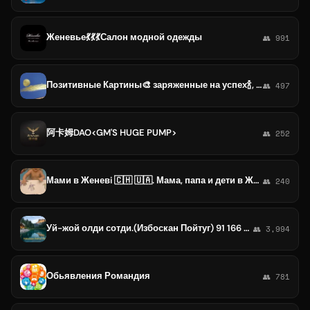
Женевье💃💃💃Салон модной одежды
👥 991
Позитивные Картины🎨 заряженные на успех🍾, раскрывающие🤩 потенциал 💯 🎨🥂🥰
👥 497
阿卡姆DAO<GM'S HUGE PUMP>
👥 252
Мами в Женевi 🇨🇭 🇺🇦. Мама, папа и дети в Женеве. Родительство
👥 240
Уй-жой олди сотди.(Избоскан Пойтуг) 91 166 58 55 Жахонгир.
👥 3,994
Обьявления Романдия
👥 781