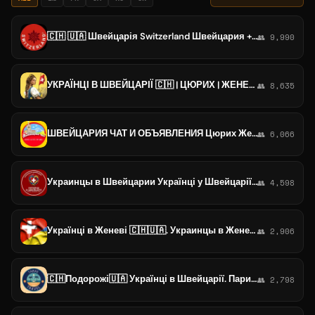
🇨🇭 🇺🇦 Швейцарія Switzerland Швейцария + Цюрих Женева
👥 9,990
УКРАЇНЦІ В ШВЕЙЦАРІЇ 🇨🇭 | ЦЮРИХ | ЖЕНЕВА ! БАЗЕЛЬ |
👥 8,635
ШВЕЙЦАРИЯ ЧАТ И ОБЪЯВЛЕНИЯ Цюрих Женева Базель Берн Лугано Лозанна
👥 6,066
Украинцы в Швейцарии Українці у Швейцарії #швейцария #беженцы #украина #берн #цюрих #базель #люцерн #цуг #арау #тургау #женева
👥 4,598
Українці в Женеві 🇨🇭🇺🇦. Украинцы в Женеве. Кантон Женева Geneve.
👥 2,906
🇨🇭Подорожі🇺🇦 Українці в Швейцарії. Париж. Венеція. Монако. Мілан. Мюнхен. Страссбург. Куршевель. Женева. Берн. Фрібург. Бюль
👥 2,798