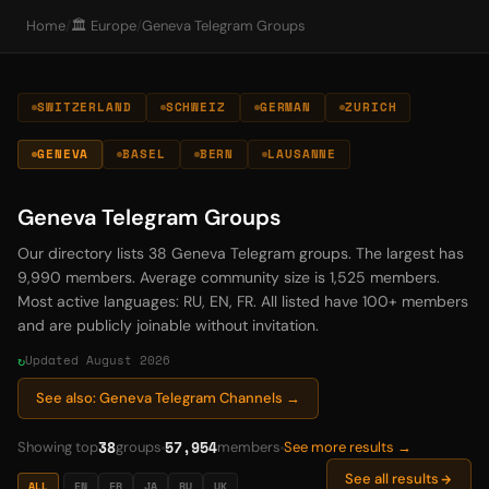
Home
/
🏛️ Europe
/
Geneva Telegram Groups
SWITZERLAND
SCHWEIZ
GERMAN
ZURICH
GENEVA
BASEL
BERN
LAUSANNE
Geneva Telegram Groups
Our directory lists 38 Geneva Telegram groups. The largest has
9,990 members. Average community size is 1,525 members.
Most active languages: RU, EN, FR. All listed have 100+ members
and are publicly joinable without invitation.
Updated August 2026
See also: Geneva Telegram Channels →
38
57,954
Showing top
groups
members
See more results →
See all results
ALL
EN
FR
JA
RU
UK