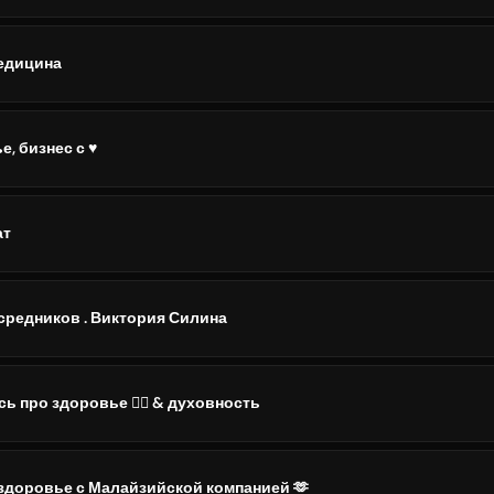
едицина
, бизнес с ♥️
ат
средников . Виктория Силина
ь про здоровье 🧘‍♀️ & духовность
- здоровье с Малайзийской компанией 🫶