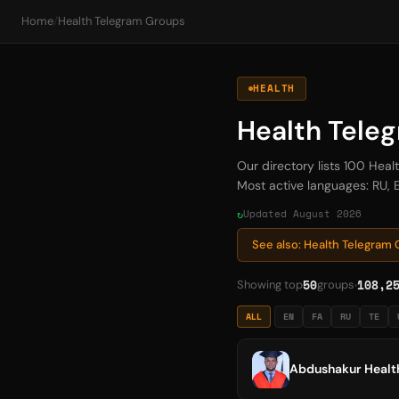
Home
/
Health Telegram Groups
HEALTH
Health Tele
Our directory lists 100 Hea
Most active languages: RU, E
Updated August 2026
See also: Health Telegram
50
108,2
Showing top
groups
ALL
EN
FA
RU
TE
Abdushakur Health