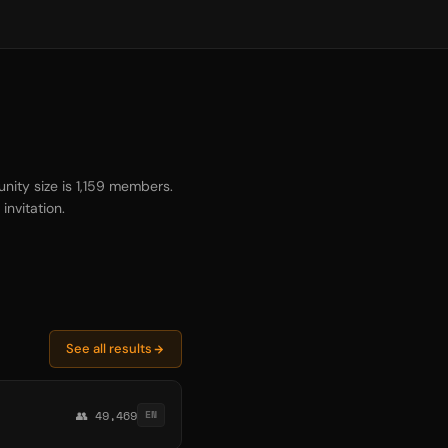
ity size is 1,159 members.
invitation.
See all results
👥 49,469
EN