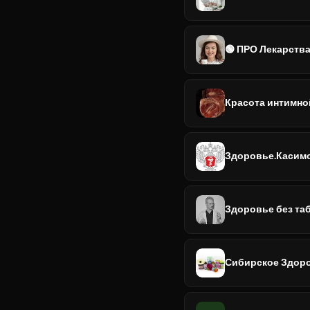
🟢 ПРО Лекарства
Красота интимно
Здоровье.Касим
Здоровье без та
Сибирское Здоро