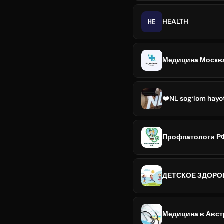
HE
HEALTH
Медицина Москв
❤️NL sogʻlom hay
Профпатологи РФ
ДЕТСКОЕ ЗДОРОВЬ
Медицина в Австр