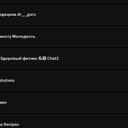
едицина dr__guru
расоту Молодость
 Здоровый фитнес 💪🏻 Chat2
olutions
нис
hy Recipes