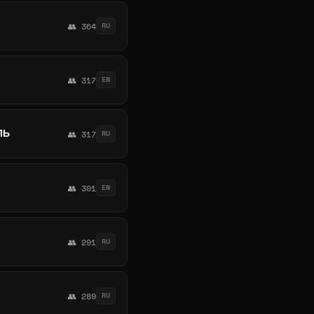
👥 364
RU
👥 317
EN
ЛЬ
👥 317
RU
👥 301
EN
👥 291
RU
👥 289
RU