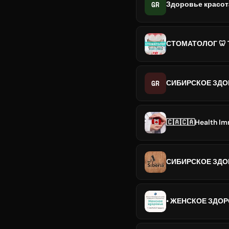
GR
Здоровье красота
СТОМАТОЛОГ 🦷 ТУТ
GR
СИБИРСКОЕ ЗД
🇨🇦🇨🇦Health Im
СИБИРСКОЕ ЗДО
• ЖЕНСКОЕ ЗДОРО