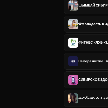
ШЫМБАЙ СИБИР
🩵Молодость в 
ФИТНЕС КЛУБ «
GR
Саморазвитие. Здо
СИБИРСКОЕ ЗДО
అందమే ఆనందం Heal