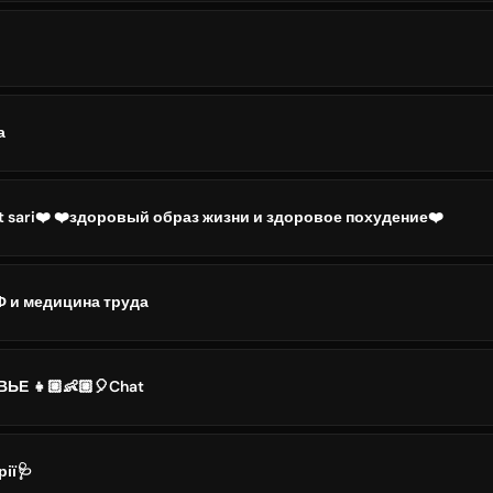
а
ot sari❤️ ❤️здоровый образ жизни и здоровое похудение❤️
 и медицина труда
Е 👧🏼👶🏼🎈Chat
ії🩺