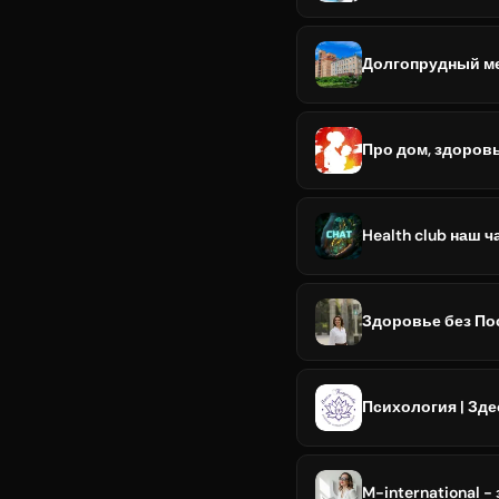
Долгопрудный м
Про дом, здоровье
Health club наш ч
Здоровье без По
Психология | Здес
M-international 