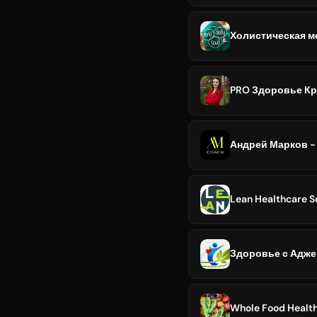
Холистическая м
PRO Здоровье К
Андрей Марков -
Lean Healthcare S
Здоровье с Адже
Whole Food Healt