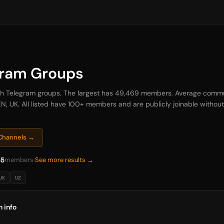
gram Groups
lth Telegram groups. The largest has 49,469 members. Average commun
N, UK. All listed have 100+ members and are publicly joinable without 
 Channels →
55
members
See more results →
UK
UZ
 info