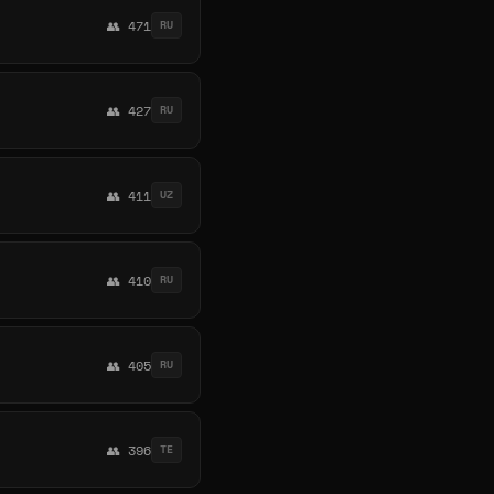
👥 471
RU
👥 427
RU
👥 411
UZ
👥 410
RU
👥 405
RU
👥 396
TE