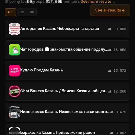
50
217,605
Showing top
groups
members
See more results →
See all results
ALL
RU
SR
Авторынок Казань Чебоксары Татарстан
👥 20,006
Чат городов 🏙 знакомства общение подслушано типичный авто Москва Спб Мск Казань Екб Нижний Челябинск Самара Уфа Омск Пермь
👥 18,950
Куплю Продам Казань
👥 13,572
Chat Вписка Казань / Вписки Казани , общение ❤️ ЧАТ
👥 12,268
Нижнекамск Казань Нижнекамск такси межгород попутчики
👥 9,472
Барахолка Казань Приволжский район
👥 9,097