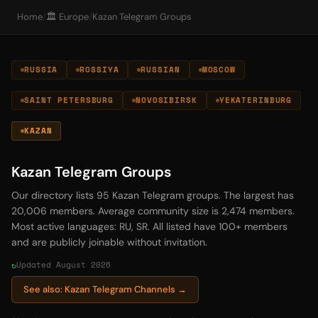
Home
/
🏛️ Europe
/
Kazan Telegram Groups
RUSSIA
ROSSIYA
RUSSIAN
MOSCOW
SAINT PETERSBURG
NOVOSIBIRSK
YEKATERINBURG
KAZAN
Kazan Telegram Groups
Our directory lists 95 Kazan Telegram groups. The largest has
20,006 members. Average community size is 2,474 members.
Most active languages: RU, SR. All listed have 100+ members
and are publicly joinable without invitation.
Updated August 2026
See also: Kazan Telegram Channels →