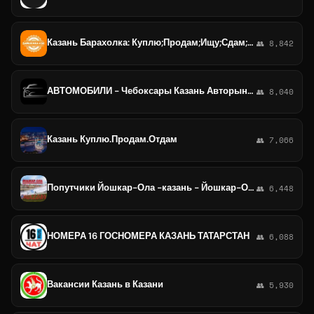
Казань Барахолка: Куплю;Продам;Ищу;Сдам;Даром;Сниму!
👥 8,842
АВТОМОБИЛИ - Чебоксары Казань Авторынок
👥 8,040
Казань Куплю.Продам.Отдам
👥 7,066
Попутчики Йошкар-Ола -казань - Йошкар-Ола👍
👥 6,448
НОМЕРА 16 ГОСНОМЕРА КАЗАНЬ ТАТАРСТАН
👥 6,088
Вакансии Казань в Казани
👥 5,930