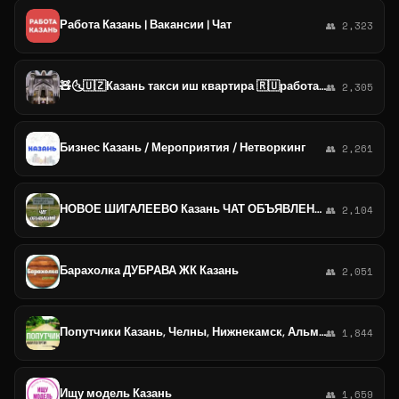
Работа Казань | Вакансии | Чат
👥 2,323
🧸🌜🇺🇿Казань такси иш квартира 🇷🇺работа квартира Казань 🇹🇯Кор квартира Казань Мусофирлар🍀👨‍🔧
👥 2,305
Бизнес Казань / Мероприятия / Нетворкинг
👥 2,261
НОВОЕ ШИГАЛЕЕВО Казань ЧАТ ОБЪЯВЛЕНИЙ
👥 2,104
Барахолка ДУБРАВА ЖК Казань
👥 2,051
Попутчики Казань, Челны, Нижнекамск, Альметьевск
👥 1,844
Ищу модель Казань
👥 1,659