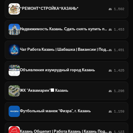
*РЕМОНТ*СТРОЙКА*КАЗАНЬ*
👥 1,502
Недвижимость Казань. Сдать снять купить продать квартиру комнату Казань
👥 1,453
Чат Работа Казань | Шабашка | Вакансии | Подработка чат
👥 1,451
Объявления изумрудный город Казань
👥 1,425
ЖК "Аквамарин"🏢 Казань
👥 1,296
Футбольный манеж "Физра", г. Казань
👥 1,159
Казань Общепит | Работа Казань | Казань Подработка
👥 1,123