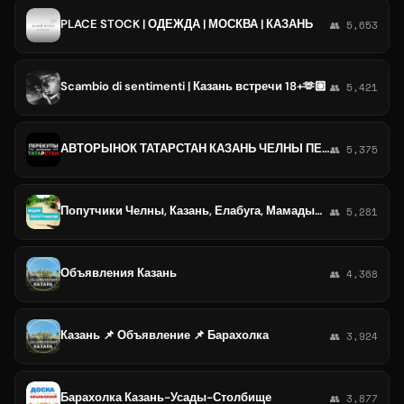
PLACE STOCK | ОДЕЖДА | МОСКВА | КАЗАНЬ
👥 5,653
Scambio di sentimenti | Казань встречи 18+🫶🏼
👥 5,421
АВТОРЫНОК ТАТАРСТАН КАЗАНЬ ЧЕЛНЫ ПЕРЕКУПЫ 716
👥 5,375
Попутчики Челны, Казань, Елабуга, Мамадыш, Менделеевск, Нижнекамск.
👥 5,281
Объявления Казань
👥 4,368
Казань 📌 Объявление 📌 Барахолка
👥 3,924
Барахолка Казань-Усады-Столбище
👥 3,877