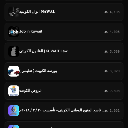
نوال الكويتيه | 𝐍𝐀𝐖𝐀𝐋
👥 4,106
Job in Kuwait
👥 4,098
القانون الكويتي | KUWAIT Law
👥 3,689
بورصة الكويت ( تعليمي )
👥 3,028
عروض الكويت
👥 2,898
رياضيات تاسع المنهج الوطني الكويتي- تأسست ٢٠ / ٣ / ٢٠١٨م
👥 1,961