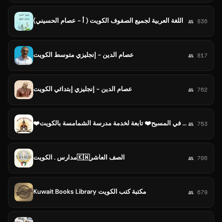
اللغة العربية لجميع الصفوف الكويت ( أ - عصام الحسيني)
👥 836
عصام الدين - إنجليزي متوسط الكويت
👥 817
عصام الدين - إنجليزي إبتدائي الكويت
👥 762
❤️قناة الحياة في المسيح❤️ تابعة لخدمة مدرسة الشمامسة بالكويت
👥 753
مدارس . الكويت🇰🇼الصف العاشر
👥 706
Kuwait Books Library مكتبة كتب الكويت
👥 679