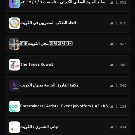
رياضيات سابع المنهج الوطني الكويتي - تأسست ٦ / ٨ / ٢٠١٧م
👥 1,952
اتحاد الطلاب المصريين في الكويت
👥 1,876
🇰🇼ببجي الكويت🇸🇦🇶🇦🇰🇼
👥 1,837
The Times Kuwait
👥 1,462
مكتبة الفاروق الخاصة بمنهاج الكويت
👥 1,349
Entertainers | Artists | Event job offers UAE • KSA • Qatar • Bahrain • Kuwait • Oman | Ивенты ОАЭ•КСА•Катар•Бахрейн•Кувейт•Оман
👥 1,124
تهاني الشمري / الكويت
👥 1,034