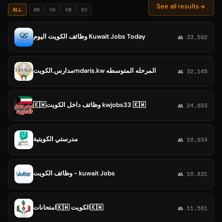
See all results
ALL
AR
CA
EN
EU
وظائف الكويت اليوم Kuwait Jobs Today
👥 33,592
مدارس.الكويتmdaris.kw المرحله المتوسطه
👥 32,145
🇰🇼وظائف داخل الكويت kwjobs33 🇰🇼
👥 24,893
مدرستي الكويتية
👥 16,934
وظائف الكويت - kuwait Jobs‎
👥 16,831
امتحانات🇰🇼 الكويت🇰🇼
👥 11,581