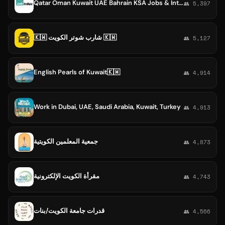
Qatar Oman Kuwait UAE Bahrain KSA Jobs & Interview Updates
👥 5,397
🇰🇼 شارب شوتر الكويت 🇰🇼
👥 5,127
English Pearls of Kuwait🇰🇼
👥 4,914
Work in Dubai, UAE, Saudi Arabia, Kuwait, Turkey
👥 4,913
جمعية المعلمين الكويتية
👥 4,873
مقرأة الكويت الإلكترونية
👥 4,743
قدرات جامعة الكويت/بنات
👥 4,566