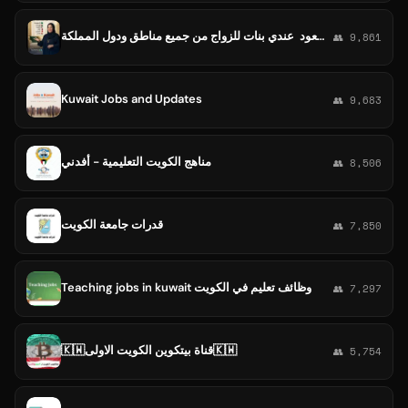
️انا الخطابة الموثوقة أم سعود ️ عندي بنات للزواج من جميع مناطق ودول المملكة 🇸🇦 والكويت 🇰🇼والامارات 🇦🇪 وعمان 🇴🇲 وقطر
👥 9,861
Kuwait Jobs and Updates
👥 9,683
مناهج الكويت التعليمية - أفدني
👥 8,506
قدرات جامعة الكويت
👥 7,850
Teaching jobs in kuwait وظائف تعليم في الكويت
👥 7,297
🇰🇼قناة بيتكوين الكويت الاولى🇰🇼
👥 5,754