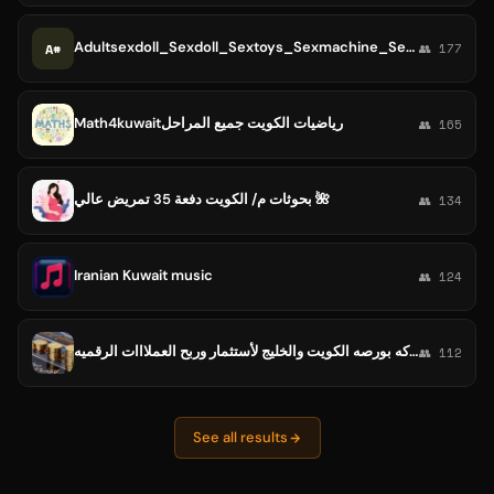
Adultsexdoll_Sexdoll_Sextoys_Sexmachine_Sexgirls_Siliconebabydoll #Kuwait #Saudi Arabia #Egypt #United Arab Emirates
A#
👥 177
Math4kuwaitرياضيات الكويت جميع المراحل
👥 165
بحوثات م/ الكويت دفعة 35 تمريض عالي 🌺
👥 134
Iranian Kuwait music
👥 124
شركه بورصه الكويت والخليج لأستثمار وربح العملااات الرقميه...
👥 112
See all results