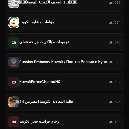
🇰🇼قناة الصحف الكويتية اليومية🇰🇼
👥 639
مؤلفات مشايخ الكويت
👥 634
تجميعات م/الكويت جراحه عملي
GR
👥 575
Russian Embassy Kuwait / Пос-во России в Кувейте
👥 393
KuwaitForexChannel🤑
KU
👥 392
طلبة المعادلة الكويتية | مصريين 24
👥 373
رخام جرانيت حجر الكويت
GR
👥 194