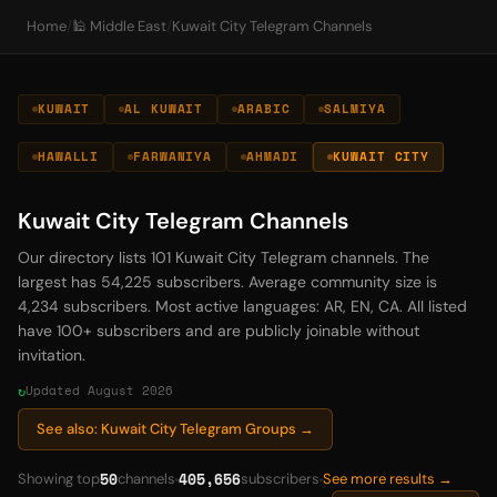
Home
/
🕌 Middle East
/
Kuwait City Telegram Channels
KUWAIT
AL KUWAIT
ARABIC
SALMIYA
HAWALLI
FARWANIYA
AHMADI
KUWAIT CITY
Kuwait City Telegram Channels
Our directory lists 101 Kuwait City Telegram channels. The
largest has 54,225 subscribers. Average community size is
4,234 subscribers. Most active languages: AR, EN, CA. All listed
have 100+ subscribers and are publicly joinable without
invitation.
Updated August 2026
See also: Kuwait City Telegram Groups →
50
405,656
Showing top
channels
subscribers
See more results →