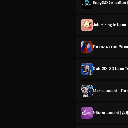
EasyGO (VisaRun 
Job Hiring in Laos
Посольство Росс
Dubi2D-3D Laos T
Maria Laoshi - П
Nilufar Laoshi | 汉