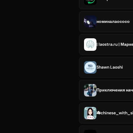
номиналаососо
| laostra.ru | Ма
Shawn Laoshi
Приключения нач
🎋chinese_with_s