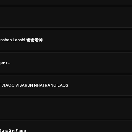
anshan Laoshi 珊珊老师
рит...
 ЛАОС VISARUN NHATRANG LAOS
Китай и Лаос