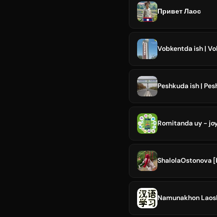
Привет Лаос
ShalolaOstonova [
Namunakhon Laos