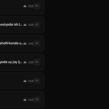
👥 212
RU
Vobkentda ish | Vobkent olx Vobkentda Reklama | Vobkentda uy | Gʻijduvonda ish | Galaosiyoda ish |Qiziltepada ish | Romitanda uy
👥 143
UZ
Peshkuda ish | Peshku olx | Peshkuda Reklama | Shofirkonda ish | Shofirkonda Reklama | shofirkonda uy | Galaosiyoda ish Reklama
👥 141
UZ
Romitanda uy - joy 🏠🏢 ijara kvartira | Рометанда Уй жой ижара олди сотди Galaosiyoda uy joy ijara
👥 120
RU
👥 118
TR
👥 112
TR