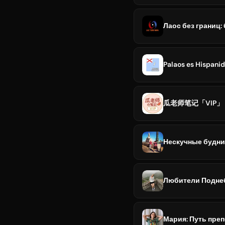
Лаос без границ: 
Palaos es Hispani
瓜老师笔记「VIP」
Нескучные будни
Любители Подне
Мария: Путь пре