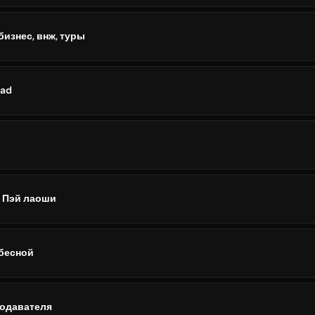
бизнес, внж, туры
dad
 Пэй лаоши
бесной
подавателя