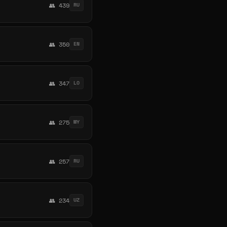
👥 439
RU
👥 350
EN
👥 347
LO
👥 275
MY
👥 257
RU
👥 234
UZ