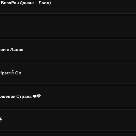
| ВизаРан Дананг - Лаос)
ии в Лаосе
ripsကဒ် Gp
люшевая Страна ❤️💚
语