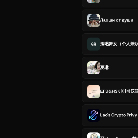
Лаоши от души
GR
酒吧舞女（个人兼
夏琳
ЕГЭ&HSK 🇨🇳 汉
Lao's Crypto Privy