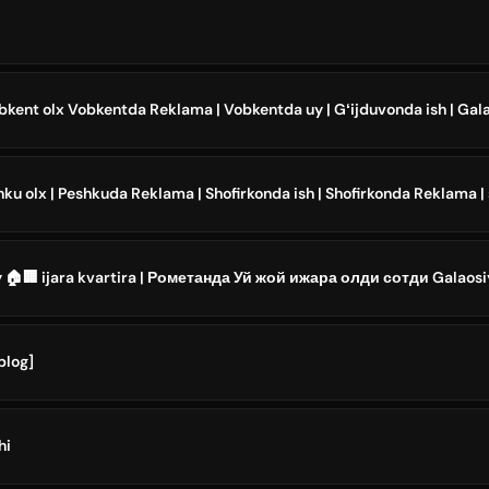
blog]
hi