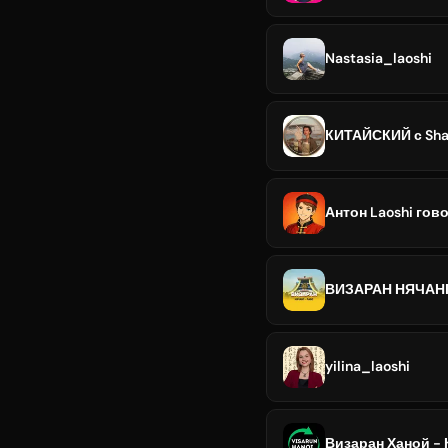
Nastasia_laoshi
КИТАЙСКИЙ с Sh
Антон Laoshi гово
ВИЗАРАН НЯЧАНГ
yilina_laoshi
Визаран Ханой - 