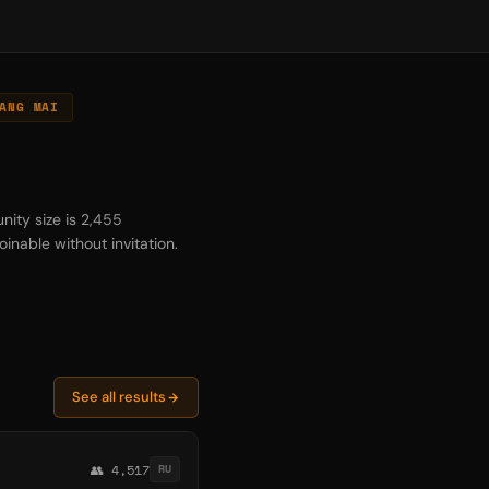
ANG MAI
nity size is 2,455
inable without invitation.
See all results
👥 4,517
RU