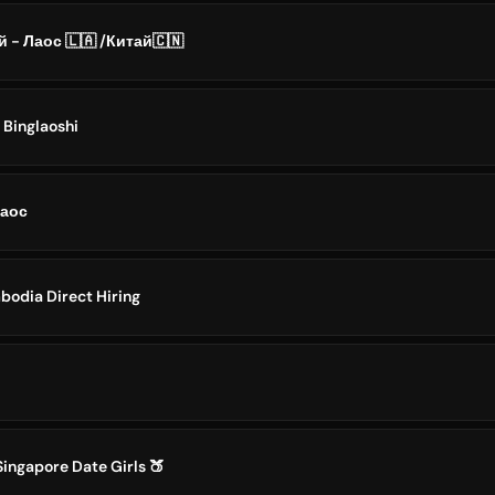
 - Лаос 🇱🇦 /Китай🇨🇳
Binglaoshi
Лаос
bodia Direct Hiring
Singapore Date Girls 🍑