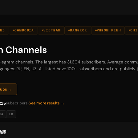
AND
CAMBODIA
VIETNAM
BANGKOK
PHNOM PENH
CHI
m Channels
Telegram channels. The largest has 31,604 subscribers. Average commu
guages: RU, EN, UZ. All listed have 100+ subscribers and are publicly jo
oups →
215
subscribers
See more results →
JA
LO
林幼霞