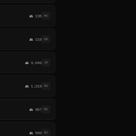
👥 135
RU
👥 110
ES
👥 9,649
JA
👥 1,219
RU
👥 967
RU
👥 599
RU