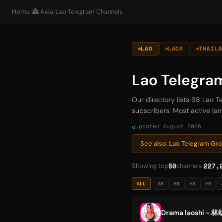
Home
/
🏯 Asia
/
Lao Telegram Channels
LAO
LAOS
THAIL
Lao Telegra
Our directory lists 98 Lao 
subscribers. Most active lan
Updated August 2026
See also: Lao Telegram Gr
50
227,
Showing top
channels
ALL
AR
EN
ES
FR
Drama laoshi - 