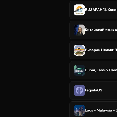
ВИЗАРАН 🚀 Ханой
Китайский язык с 
Визаран Нячанг 
Dubai, Laos & Cam
tequilaOS
Laos - Malaysia - 