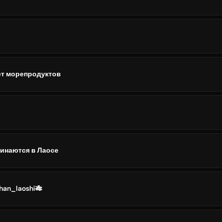
ркет морепродуктов
инаются в Лаосе
han_laoshi🎋