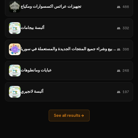
تجهيزات عرائس اكسسوارات ومكياج
👥 466
ألبسة بيجامات
👥 332
قناة بيع وشراء جميع المنتجات الجديدة والمستعملة في سوريا
👥 306
عبايات ومانطوهات
👥 248
ألبسة لانجيري
👥 197
See all results