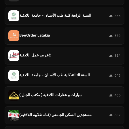
السنة الرابعة كلية طب الأسنان - جامعة اللاذقية
👥 865
BeeOrder Latakia
👥 859
فرص عمل اللاذقية⚓
👥 814
السنة الثالثة كلية طب الأسنان - جامعة اللاذقية
👥 643
سيارات و عقارات اللاذقية ( مكتب الجبل )
👥 465
مستجدين السكن الجامعي (قناة طلابية اللاذقية)
👥 382