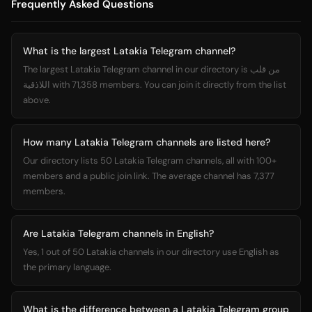
Frequently Asked Questions
What is the largest Latakia Telegram channel?
The largest Latakia Telegram channel in our directory is من قلب
اللاذقية with 71,358 members. You can join it directly from the list
above.
How many Latakia Telegram channels are listed here?
Our directory lists 50 Latakia Telegram channels, all with 100+
members and a public join link. The average channel has 7,377
members.
Are Latakia Telegram channels in English?
Yes, 1 out of 50 Latakia channels in our directory use English as
the primary language.
What is the difference between a Latakia Telegram group