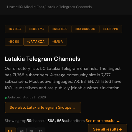
Home
/
🕌 Middle East
/
Latakia Telegram Channels
SYRIA
SURIYA
ARABIC
DAMASCUS
ALEPPO
HOMS
LATAKIA
HAMA
Latakia Telegram Channels
Our directory lists 50 Latakia Telegram channels. The largest
has 71,358 subscribers. Average community size is 7,377
subscribers. Most active languages: AR, ES, EN. All listed have
100+ subscribers and are publicly joinable without invitation.
Updated August 2026
See also: Latakia Telegram Groups →
50
368,868
Showing top
channels
subscribers
See more results →
See all results
ALL
AR
EN
ES