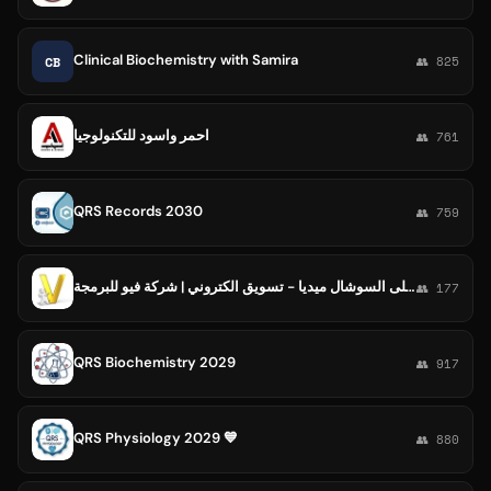
Clinical Biochemistry with Samira
CB
👥 825
احمر واسود للتكنولوجيا
👥 761
QRS Records 2030
👥 759
ترويج على السوشال ميديا - تسويق الكتروني | شركة فيو للبرمجة
👥 177
QRS Biochemistry 2029
👥 917
QRS Physiology 2029 💙
👥 880