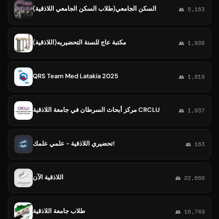
السكن الجامعي(طلاب السكن الجامعي اللاذقية)
👥 5,163
مكتبة عاج للسنة التحضيريه(اللاذقية)
👥 1,938
QRS Team Med Latakia 2025
👥 1,819
مركز أبحاث السرطان في جامعة اللاذقية CRCLU
👥 1,037
تحضيري اللاذقية - علمي علمك!
👥 163
اللاذقية الآن
👥 22,660
طلاب جامعة اللاذقية
👥 16,749