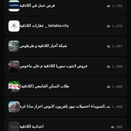
فرص عمل في اللاذقية
👥 1,703
عقارات اللاذقية _ lattakia.city
👥 1,470
شبكة أخبار اللاذقية و طرطوس
👥 1,457
عروض لابتوب سوريا اللاذقية م.علي ماخوس
👥 1,266
طلاب السكن الجامعي (اللاذقية)
👥 1,096
شبكة أخبار سوريا الحرة دمشق حلب حمص حماة إدلب اللاذقية درعا الرقة دير الزور السويداء احتميلات نيوز تلفزيون كابوس اعزاز سانا غزة
👥 1,056
اعدادية اللاذقية
👥 900