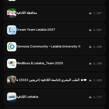
محافظة اللاذقية
👥 7,267
Dream Team Latakia 2027
👥 2,587
Osmosis Community • Latakia University ©
👥 2,496
MedBoss ∆ Latakia_Team 2025
👥 2,345
● الطب البشري ||جامعة اللاذقية (خريجين 2023) 🔥❤️
👥 1,863
اللاذقية Lattakia
👥 1,777