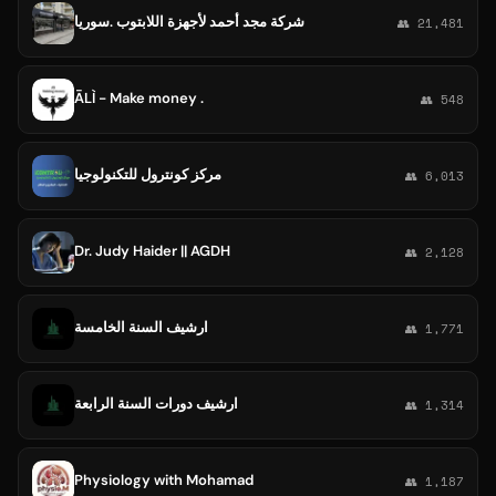
شركة مجد أحمد لأجهزة اللابتوب .سوريا
👥 21,481
ĀLÌ - Make money .
👥 548
مركز كونترول للتكنولوجيا
👥 6,013
Dr. Judy Haider || AGDH
👥 2,128
ارشيف السنة الخامسة
👥 1,771
ارشيف دورات السنة الرابعة
👥 1,314
Physiology with Mohamad
👥 1,187