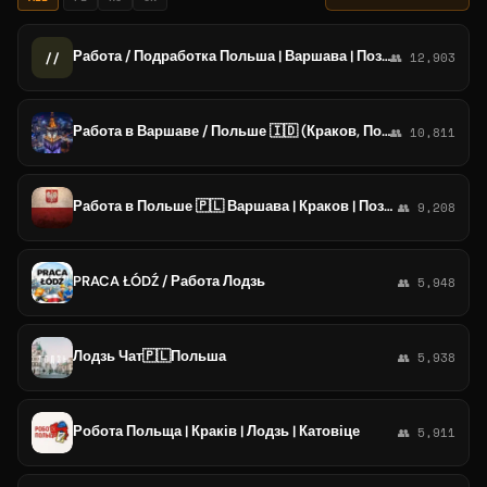
Работа / Подработка Польша | Варшава | Познань | Лодзь
//
👥 12,903
Работа в Варшаве / Польше 🇮🇩 (Краков, Познань, Гданськ, Катовице, Лодзь, Щецин, Быдгощь, Люблин, Вроцлав)
👥 10,811
Работа в Польше 🇵🇱 Варшава | Краков | Познань | Щецин | Лодзь | Белосток | Катовице| Вроцлав | Люблин | Гданьск | Бяльско-Бяла
👥 9,208
PRACA ŁÓDŹ / Работа Лодзь
👥 5,948
Лодзь Чат🇵🇱Польша
👥 5,938
Робота Польща | Краків | Лодзь | Катовіце
👥 5,911