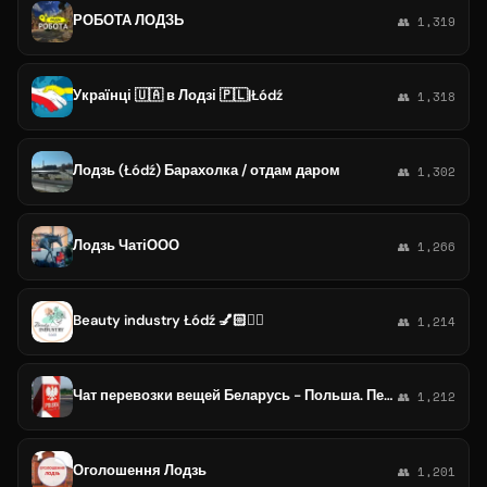
РОБОТА ЛОДЗЬ
👥 1,319
Українці 🇺🇦 в Лодзі 🇵🇱|Łódź
👥 1,318
Лодзь (Łódź) Барахолка / отдам даром
👥 1,302
Лодзь ЧатіООО
👥 1,266
Beauty industry Łódź 💅🏻💇‍♂️
👥 1,214
Чат перевозки вещей Беларусь - Польша. Переезд РБ - РП. Помощь в перевозке. Вроцлав, Лодзь, Варшава, Гданьск, Краков, Белосток
👥 1,212
Оголошення Лодзь
👥 1,201