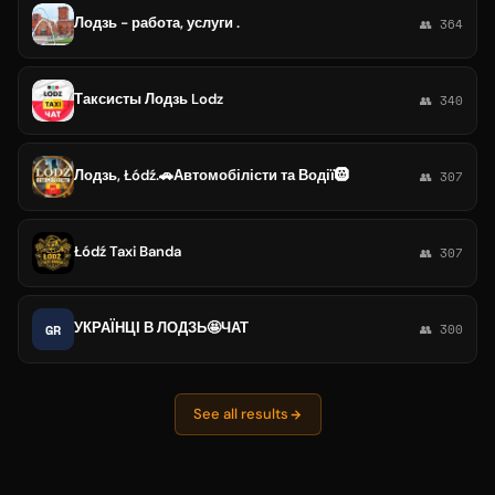
Лодзь - работа, услуги .
👥 364
Таксисты Лодзь Lodz
👥 340
Лодзь, Łódź.🚗Автомобілісти та Водії🛞
👥 307
Łódź Taxi Banda
👥 307
УКРАЇНЦІ В ЛОДЗЬ🤩ЧАТ
GR
👥 300
See all results