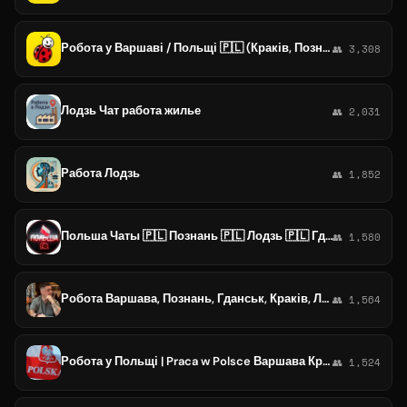
Робота у Варшаві / Польщі 🇵🇱 (Краків, Познань, Гданськ, Катовіце, Лодзь, Щецин, Бидгощ, Вроцлав, Люблін, Ряшів, Ольштин, Торун
👥 3,308
Лодзь Чат работа жилье
👥 2,031
Работа Лодзь
👥 1,852
Польша Чаты 🇵🇱 Познань 🇵🇱 Лодзь 🇵🇱 Гданьск
👥 1,580
Робота Варшава, Познань, Гданськ, Краків, Лодзь, Катовіце
👥 1,564
Робота у Польщі | Praca w Polsce Варшава Краків Лодзь Вроцлав Познань Гданськ Щецин
👥 1,524