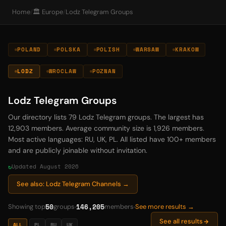
Home
/
🏛️ Europe
/
Lodz Telegram Groups
POLAND
POLSKA
POLISH
WARSAW
KRAKOW
LODZ
WROCLAW
POZNAN
Lodz Telegram Groups
Our directory lists 79 Lodz Telegram groups. The largest has
12,903 members. Average community size is 1,926 members.
Most active languages: RU, UK, PL. All listed have 100+ members
and are publicly joinable without invitation.
Updated August 2026
See also: Lodz Telegram Channels →
50
146,205
Showing top
groups
members
See more results →
See all results
ALL
PL
RU
UK