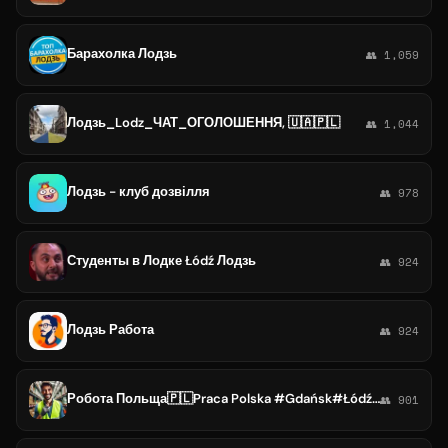
Барахолка Лодзь
👥 1,059
Лодзь_Lodz_ЧАТ_ОГОЛОШЕННЯ, 🇺🇦🇵🇱
👥 1,044
Лодзь - клуб дозвілля
👥 978
Студенты в Лодке Łódź Лодзь
👥 924
Лодзь Работа
👥 924
Робота Польща🇵🇱Praca Polska #Gdańsk#Łódź#Poznań#Pruszcz#Tczew#Słupsk#Szczecin
👥 901