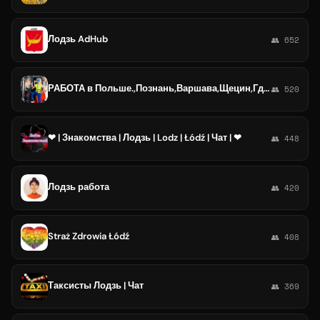
Лодзь AdHub
👥 652
РАБОТА в Польше.,Познань,Варшава,Щецин,Гдыня,Лодзь,Краков,Вроцлав и другие
👥 520
❤ | Знакомства | Лодзь | Lodz | Łódź | Чат | ❤
👥 448
Лодзь работа
👥 420
Straż Zdrowia Łódź
👥 408
Таксисты Лодзь | Чат
👥 369