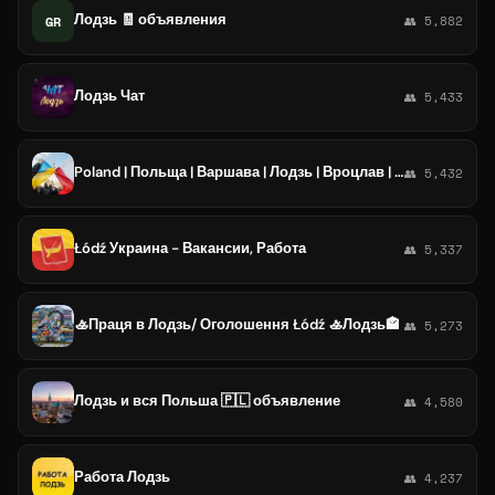
Лодзь 🧾 объявления
GR
👥 5,882
Лодзь Чат
👥 5,433
Poland | Польща | Варшава | Лодзь | Вроцлав | Гданськ |Робота | Житло
👥 5,432
Łódź Украина - Вакансии, Работа
👥 5,337
🚣Праця в Лодзь/ Оголошення Łódź 🚣Лодзь🏤
👥 5,273
Лодзь и вся Польша 🇵🇱 объявление
👥 4,580
Работа Лодзь
👥 4,237