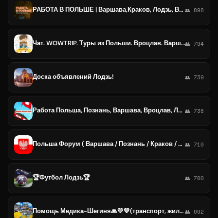
РАБОТА В ПОЛЬШЕ | Варшава,Краков, Лодзь, Вроцлав, Познань, Гданськ, Щечин, Быдгощ
👥 898
Чат. WOWTRIP. Туры из Польши. Вроцлав. Варшава. Лодзь. Познань. Ополе. Гдагьск. Краков. Катовице.
👥 794
Доска объявлений Лодзь!
👥 739
Работа Польша, Познань, Варшава, Вроцлав, Лодзь, Краков-Литва
👥 738
Польша Форум ( Варшава / Познань / Краков / Вроцлав / Щецин / Гданьск / Гдыня / Быдгощь / Лодзь / Катовице / Белосток )
👥 710
🏆Футбол Лодзь🏆
👥 700
Помощь Медика-Шегиня🙏💛💙(транспорт, жилье) Лодзь,Варшава,Катовице
👥 692