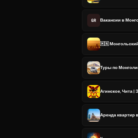
GR
Вакансии в Монг
🇲🇳 Монгольский
Туры по Монголии
Агинское, Чита |
Аренда квартир 