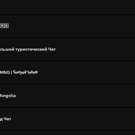
🇲🇳
ольшой туристический Чат
MNG | ᠮᠤᠩᠭᠤᠯ ᠤᠯᠤᠰ
Mongolia
д Чат