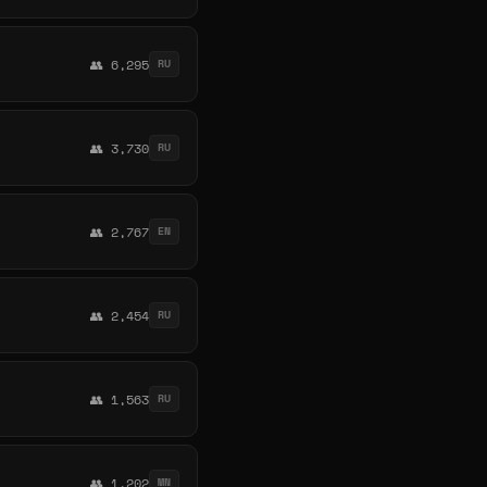
👥 6,295
RU
👥 3,730
RU
👥 2,767
EN
👥 2,454
RU
👥 1,563
RU
👥 1,202
MN