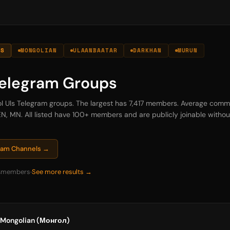
LS
MONGOLIAN
ULAANBAATAR
DARKHAN
MURUN
Telegram Groups
ol Uls Telegram groups. The largest has 7,417 members. Average commu
N, MN. All listed have 100+ members and are publicly joinable without 
gram Channels →
8
members
See more results →
Mongolian (Монгол)