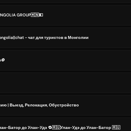
NGOLIA GROUP🇲🇳💵
ongolia||chat - чат для туристов в Монголии
a🪙
лию | Выезд, Релокация, Обустройство
ан-Батор до Улан-Удэ 🔁🇷🇺Улан-Удэ до Улан-Батор 🇷🇺