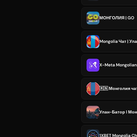
МОНГОЛИЯ | GO
Mongolia Чат | У
X-Meta Mongolia
🇲🇳 Монголия ча
Улан-Батор l Монг
1XBET Mongolia Ch