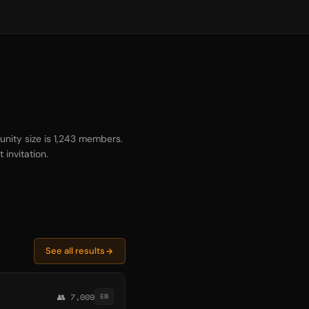
nity size is 1,243 members.
invitation.
See all results
👥 7,009
EN