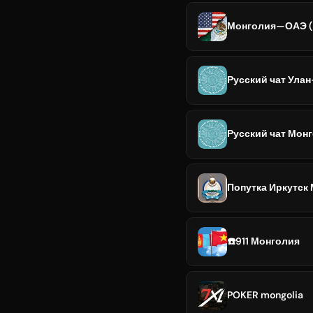
Монголия—ОАЭ (Д
Русский чат Ула
Русский чат Мон
Попутка Иркутск
☎️911 Монголия
POKER mongolia