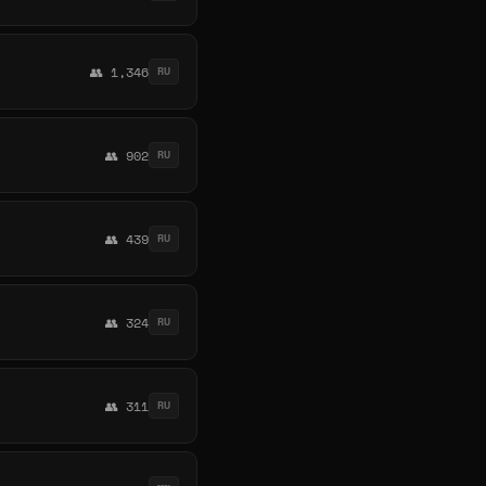
👥 1,346
RU
👥 902
RU
👥 439
RU
👥 324
RU
👥 311
RU