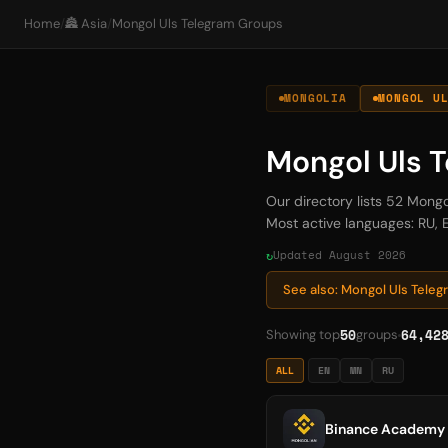
Home
/
🏯 Asia
/
Mongol Uls Telegram Groups
MONGOLIA
MONGOL U
Mongol Uls 
Our directory lists 52 Mong
Most active languages: RU, E
Updated August 2026
See also: Mongol Uls Tele
50
64,42
Showing top
groups
ALL
EN
MN
RU
Binance Academy 