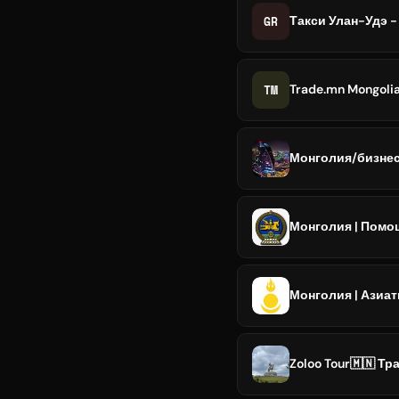
GR
Такси Улан-Удэ 
TM
Trade.mn Mongoli
Монголия/бизнес
Монголия | Помо
Монголия | Азиа
Zoloo Tour🇲🇳 