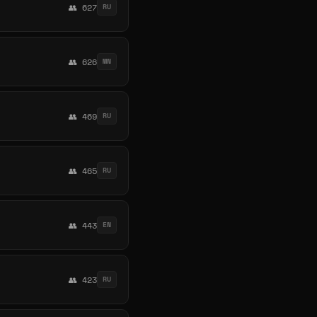
👥 627
RU
👥 626
MN
👥 469
RU
👥 465
RU
👥 443
EN
👥 423
RU