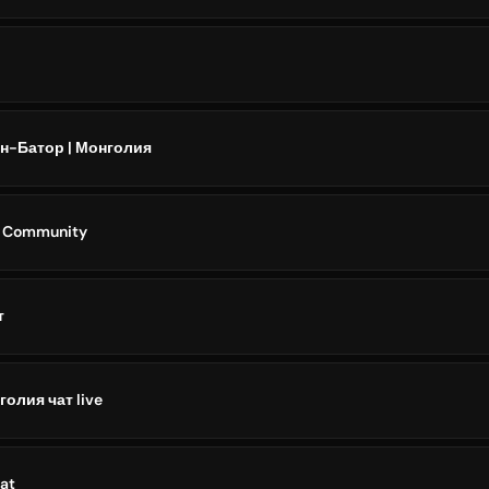
лан-Батор | Монголия
n Community
т
олия чат live
at