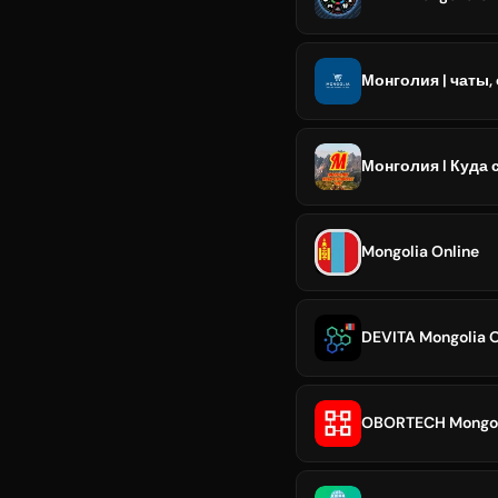
Монголия | чаты,
Монголия l Куда 
Mongolia Online
DEVITA Mongolia Of
OBORTECH Mongol