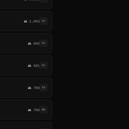
👥 1,053
RU
👥 993
RU
👥 921
RU
👥 780
EN
👥 760
MN