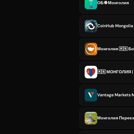
ОБ 🌐 Монголия
CoinHub Mongolia 
Монголия 🇲🇳 Б
🇲🇳 МОНГОЛИЯ | 
Vantage Markets 
Монголия Переез