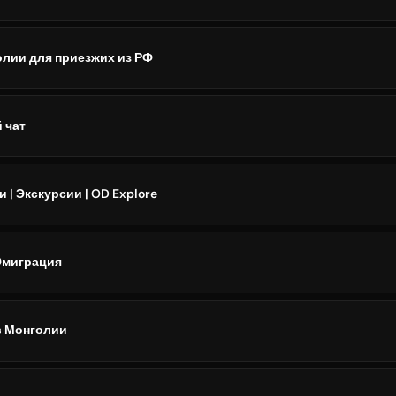
олии для приезжих из РФ
 чат
 | Экскурсии | OD Explore
 Эмиграция
в Монголии