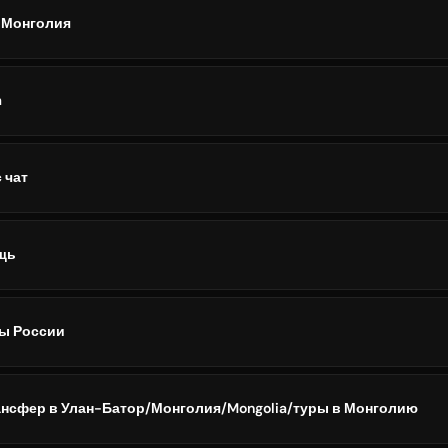
- Монголия
a
 чат
щь
ты России
Трансфер в Улан-Батор/Монголия/Mongolia/туры в Монголию