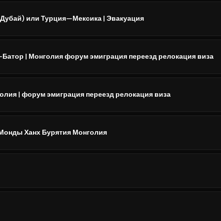
убай) или Турция—Мексика | Эвакуация
н-Батор | Монголия форум эмиграция переезд релокация виза
голия | форум эмиграция переезд релокация виза
 Монды Ханх Бурятия Монголия