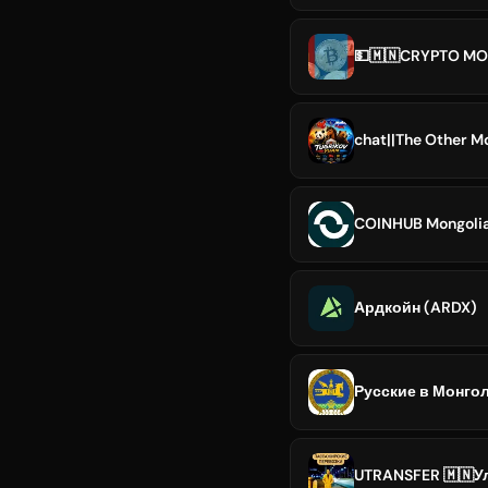
💵🇲🇳CRYPTO MO
chat||The Other M
COINHUB Mongoli
Ардкойн (ARDX)
Русские в Монго
UTRANSFER 🇲🇳Ул