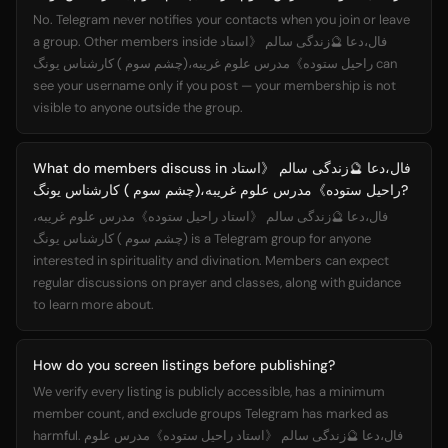
No. Telegram never notifies your contacts when you join or leave
a group. Other members inside فال،دعا 🔮زندگی سالم 《استاد
راحیل ستوده》مدرس علوم غریبه،(چشم سوم ) کارشناس یونگ can
see your username only if you post — your membership is not
visible to anyone outside the group.
What do members discuss in فال،دعا 🔮زندگی سالم 《استاد
راحیل ستوده》مدرس علوم غریبه،(چشم سوم ) کارشناس یونگ?
فال،دعا 🔮زندگی سالم 《استاد راحیل ستوده》مدرس علوم غریبه،
(چشم سوم ) کارشناس یونگ is a Telegram group for anyone
interested in spirituality and divination. Members can expect
regular discussions on prayer and classes, along with guidance
to learn more about.
How do you screen listings before publishing?
We verify every listing is publicly accessible, has a minimum
member count, and exclude groups Telegram has marked as
harmful. فال،دعا 🔮زندگی سالم 《استاد راحیل ستوده》مدرس علوم