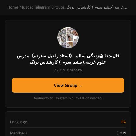
Home
/
Muscat Telegram Groups
/
فال،دعا 🔮زندگی سالم 《استاد راحیل ستوده》مدرس علوم غریبه،(چشم سوم ) کارشناس یونگ
فال،دعا 🔮زندگی سالم 《استاد راحیل ستوده》مدرس
علوم غریبه،(چشم سوم ) کارشناس یونگ
3,014 members
View Group →
Redirects to Telegram. No invitation needed.
Language
FA
Members
3,014