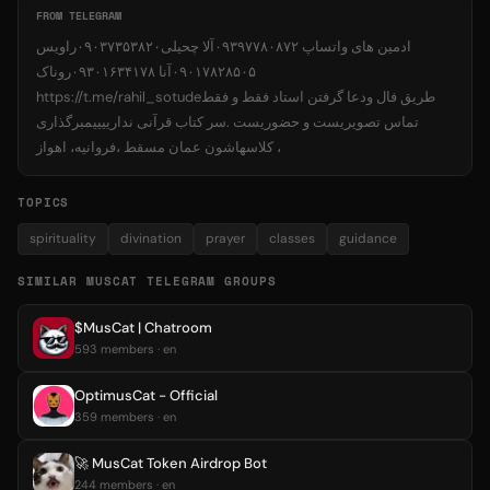
FROM TELEGRAM
ادمین های واتساپ ۰۹۳۹۷۷۸۰۸۷۲آلا چحیلی۰۹۰۳۷۳۵۳۸۲۰راویس
۰۹۰۱۷۸۲۸۵۰۵آنا ۰۹۳۰۱۶۳۴۱۷۸روناک
https://t.me/rahil_sotudeطریق فال ودعا گرفتن استاد فقط و فقط
تماس تصویریست و حضوریست .سر کتاب قرآنی ندارییییمبرگذاری
کلاسهاشون عمان مسقط ،فروانیه، اهواز ،
TOPICS
spirituality
divination
prayer
classes
guidance
SIMILAR MUSCAT TELEGRAM GROUPS
$MusCat | Chatroom
593 members · en
OptimusCat - Official
359 members · en
🚀 MusCat Token Airdrop Bot
244 members · en