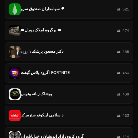
سهامداران صندوق سرو 🌳
👥 521
👑ابرگروه املاک رویال👑
👥 474
دکتر مسعود پزشکیان رزن
👥 465
گروه پلاس گیفت | FORTNITE
👥 463
پوشاک زنانه ونوس
👥 439
داسلامی لینکونو سترمرکز
👥 423
گروه کانون آزاد اندیشان و خداناباوران
👥 414