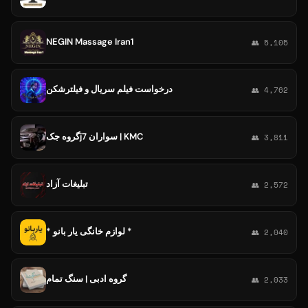
NEGIN Massage Iran1
👥 5,105
درخواست فیلم سریال و فیلترشکن
👥 4,762
گروه جکj7 سواران | KMC
👥 3,811
تبلیغات آزاد
👥 2,572
* لوازم خانگی یار بانو *
👥 2,040
گروه ادبی | سنگ تمام
👥 2,033