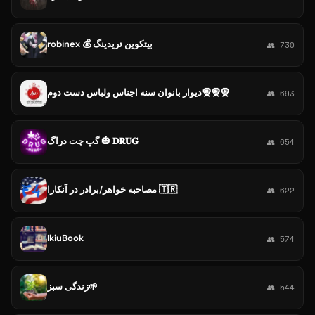
robinex 💰 بیتکوین تریدینگ
👥 730
دیوار بانوان سنه اجناس ولباس دست دوم🧕🧕🧕
👥 693
گپ چت دراگ 🎃 𝐃𝐑𝐔𝐆
👥 654
مصاحبه خواهر/برادر در آنکارا 🇹🇷
👥 622
IkiuBook
👥 574
زندگی سبز🌱
👥 544