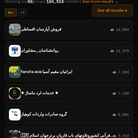
50
104,518
Showing top
groups
members
See more results →
See all results
ALL
FA
فروش آپارتمان اقساطی
👥 12,864
روانشناسان_مشاوران
👥 11,479
Fanofa asia ایرانیان مقیم آسیا
👥 7,848
⚜ خدمات لرد ماساژ ⚜
👥 7,196
گروه صادرات واردات کوهیار
👥 5,581
🇮🇷 گروه بین المللی قرآنی کشوروتلاوتهای ناب قاریان برترجهان اسلام 🇮🇷
👥 5,519