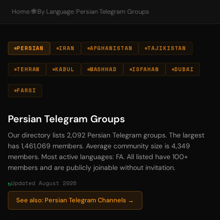
Home
/
🌐 By Language
/
Persian Telegram Groups
PERSIAN
IRAN
AFGHANISTAN
TAJIKISTAN
TEHRAN
KABUL
MASHHAD
ISFAHAN
DUBAI
FARSI
Persian Telegram Groups
Our directory lists 2,092 Persian Telegram groups. The largest
has 1,461,069 members. Average community size is 4,349
members. Most active languages: FA. All listed have 100+
members and are publicly joinable without invitation.
Updated August 2026
See also: Persian Telegram Channels →