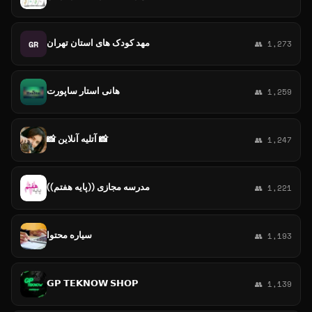
مهد کودک های استان تهران
GR
👥 1,273
هانی استار ساپورت
👥 1,259
📸 آتلیه آنلاین 📸
👥 1,247
مدرسه مجازی ((پایه هفتم))
👥 1,221
سیاره محتوا
👥 1,193
𝗚𝗣 𝗧𝗘𝗞𝗡𝗢𝗪 𝗦𝗛𝗢𝗣
👥 1,139