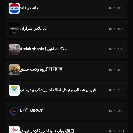
خانه در هلند
👥 1,813
دنا پلاس سواران
👥 1,802
Amlak shahin | املاک شاهین
👥 1,595
گروه ولایت عشق🇮🇷🇵🇸
👥 1,519
قبرس شمالی و تبادل اطلاعات پزشکی و درمانی
👥 1,515
ΣPIᄃ 𝑮𝑹𝑶𝑼𝑷
👥 1,394
دیوار، تبلیغات‌رایگان‌دراتریش🇦🇹
👥 1,371