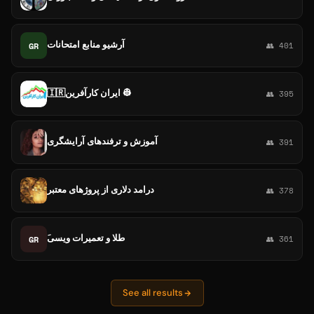
آرشیو منابع امتحانات
GR
👥 401
🇮🇷ایران کارآفرین 👷
👥 395
آموزش و ترفندهای آرایشگری
👥 391
درامد دلاری از پروژهای معتبر
👥 378
َطلا و تعمیرات ویسی
GR
👥 361
See all results