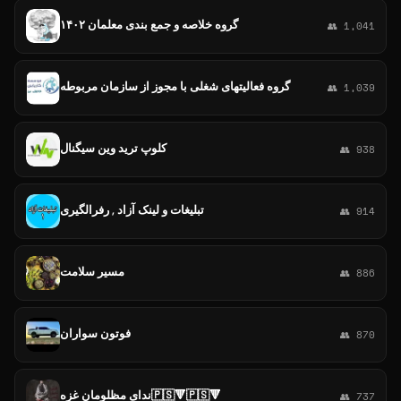
گروه خلاصه و جمع بندی معلمان ۱۴۰۲
👥 1,041
گروه فعالیتهای شغلی با مجوز از سازمان مربوطه
👥 1,039
کلوپ ترید وین سیگنال
👥 938
تبلیغات و لینک آزاد , رفرالگیری
👥 914
مسیر سلامت
👥 886
فوتون سواران
👥 870
ندای مظلومان غزه🇵🇸🔻🇵🇸🔻
👥 737