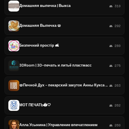
Домашняя выпечка | Выкса
👥 310
Домашняя Выпечка 🥨
👥 292
Безпечний простір 🛋️
👥 280
3DRoom | 3D-печать и литьё пластмасс
👥 275
🥨Печной Дух - пекарский закуток Анны Кукса — OfenGeist
👥 263
МОТ ПЕЧАТЬ🖨🤍
👥 262
Алла Усынина | Управление впечатлением
👥 260