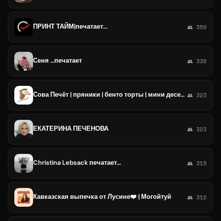
ПРИНТ ТАЙМ|печатает...
👥 359
Сеня …печатает
👥 338
Сова Печёт | пряники | бенто торты | мини десерты | торты Ульяновск
👥 323
ЕКАТЕРИНА ПЕЧЕНОВА
👥 323
Christina Lebsack печатает…
👥 315
Кавказская выпечка от Лусине❤️ | Могойтуй
👥 312