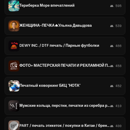
Териберка Море впечатлений
👥 595
ЖЕНЩИНА-ПЕЧКА🔥Ульяна Давыдова
👥 539
DEWY INC. / DTF печать / Парные футболки
👥 466
ФОТО+ МАСТЕРСКАЯ ПЕЧАТИ И РЕКЛАМНОЙ ПРОДУКЦИИ | ФОТОПЛЮС
👥 458
Печатный коворкинг БКЦ "НОТА"
👥 452
Мужские кольца, перстни, печатки из серебра ручной работы
👥 410
PART / печать этикеток / покупки в Китае / брендирование
👥 400