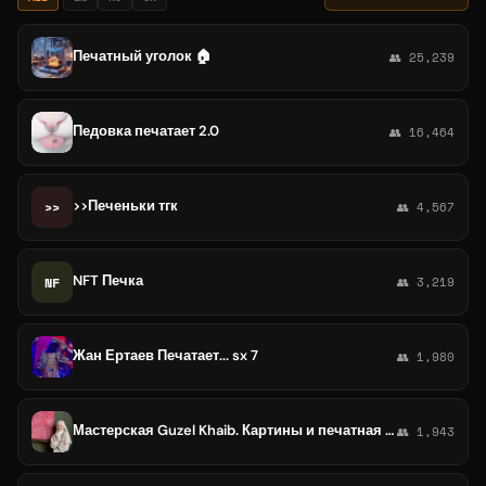
Печатный уголок 🏠
👥 25,239
Педовка печатает 2.0
👥 16,464
>>Печеньки тгк
>>
👥 4,567
NFT Печка
NF
👥 3,219
Жан Ертаев Печатает... sx 7
👥 1,980
Мастерская Guzel Khaib. Картины и печатная продукция
👥 1,943