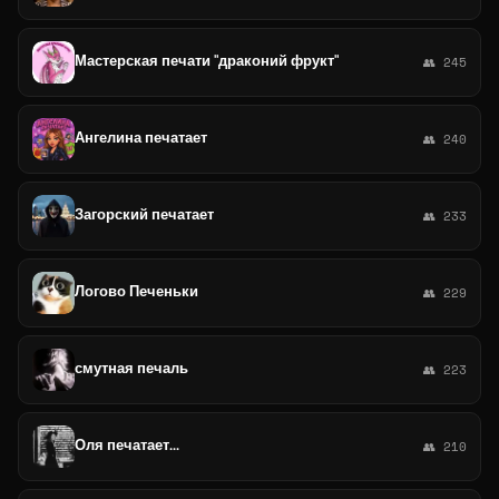
Мастерская печати "драконий фрукт"
👥 245
Ангелина печатает
👥 240
Загорский печатает
👥 233
Логово Печеньки
👥 229
смутная печаль
👥 223
Оля печатает...
👥 210