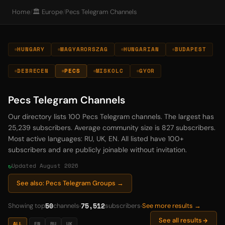
Home
/
🏛️ Europe
/
Pecs Telegram Channels
HUNGARY
MAGYARORSZAG
HUNGARIAN
BUDAPEST
DEBRECEN
PECS
MISKOLC
GYOR
Pecs Telegram Channels
Our directory lists 100 Pecs Telegram channels. The largest has
25,239 subscribers. Average community size is 827 subscribers.
Most active languages: RU, UK, EN. All listed have 100+
subscribers and are publicly joinable without invitation.
Updated August 2026
See also: Pecs Telegram Groups →
50
75,512
Showing top
channels
subscribers
See more results →
See all results
ALL
EN
RU
UK