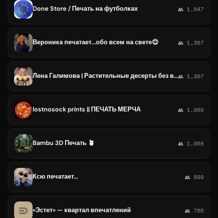
Done Store / Печать на футболках
👥 1,847
Вероника печатает...обо всем на свете😊
👥 1,367
Лена Галимова | Растительные десерты без выпечки | Рецепты - Курсы - Профессия Raw-кондитер 🍰
👥 1,307
lostnosock prints || ПЕЧАТЬ МЕРЧА
👥 1,060
Bambu 3D Печать 🪴
👥 1,060
Ксю печатает…
👥 999
«Эстет» — квартал впечатлений
👥 766