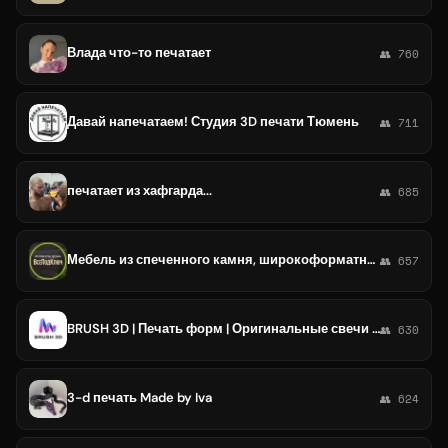
Влада что-то печатает
👥 760
Давай напечатаем! Студия 3D печати Тюмень
👥 711
печатает из хафгарда...
👥 685
Мебель из спеченного камня, широкоформатного керамогранита. Практично, стильно, яркие эмоции! 89126329762 для связи!
👥 657
BRUSH 3D | Печать форм | Оригинальные свечи и подсвечники
👥 630
3-d печать Made by Iva
👥 624