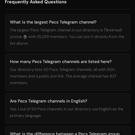
Frequently Asked Questions
What is the largest Pecs Telegram channel?
The largest Pecs Telegram channel in our directory is Печатный
уголок 🏠 with 25,239 members. You can join it directly from the
list above.
How many Pecs Telegram channels are listed here?
Our directory lists 50 Pecs Telegram channels, all with 100+
members and a public join link. The average channel has 827
members.
Are Pecs Telegram channels in English?
Yes, 1 out of 50 Pecs channels in our directory use English as the
primary language.
What is the difference between a Pecs Telegram group