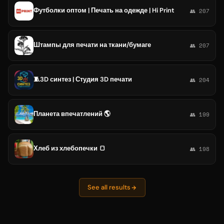
Футболки оптом | Печать на одежде | Hi Print
👥 207
Штампы для печати на ткани/бумаге
👥 207
🧵3D синтез | Студия 3D печати
👥 204
Планета впечатлений 🌎
👥 199
Хлеб из хлебопечки 🍞
👥 198
See all results