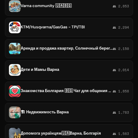
Varna community 🇺🇦🇧🇬
👥 2,853
KTM/Husqvarna/GasGas - TPI/TBI
👥 2,294
Аренда и продажа квартир, Солнечный берег, Несебр, Свети влас, Бургас, Варна. Без комисии
👥 2,150
Дети и Мамы Варна
👥 2,014
Знакомства Болгария 🇧🇬 Чат для общения в г. Бургас, София, Варна, Несебр, Солнечный берег, Святой Влас, Созополь, Пловдив и др
👥 1,858
🏗 Недвижимость Варна
👥 1,783
Допомога українцям🇺🇦Варна, Болгарія
👥 1,583