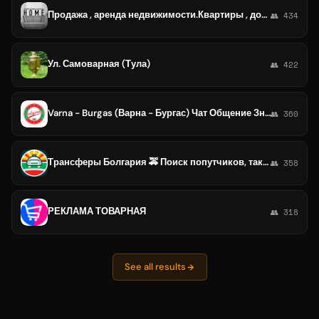
Продажа , аренда недвижимости.Квартиры , дома , офис , гараж. г. Варна , София , Светой Влас, Солнечный берег, Бургас.
👥 434
Ул. Самоварная (Тула)
👥 422
Varna - Burgas (Варна - Бургас) Чат Общение Знакомства elmaz amateurs comiccon.bg rusofili.bg
👥 360
Трансферы Болгария 🚕 Поиск попутчиков, такси из Стамбула в Болгарию, Бургас, София, Варна, Несебр, Солнечный берег, Святой Влас
👥 358
РЕКЛАМА ТОВАРНАЯ
👥 318
See all results