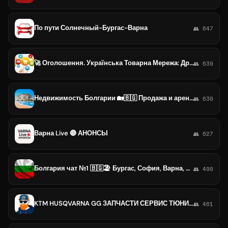
По пути Солнечный-Бургас-Варна
👥 647
🚀 Оголошення. Українська Товарна Мережа: Дропшипінг, Опт, Роздріб 🛍💥
👥 639
Недвижимость Болгарии 🏡🇧🇬 Продажа и аренда апартаментов, квартир, домов, участков. Объявления, группа, чат. Бургас, София, Варна
👥 630
Варна Live 🔴 АНОНСЫ
👥 627
Болгария чат №1 🇧🇬🏖 Бургас, София, Варна, Несебр, Солнечный Берег, Святой Влас, Пловдив и т.д. Группа, объявления, новости.
👥 490
KTM HUSQVARNA GG ЗАПЧАСТИ СЕРВИС ТЮНИНГ
👥 461