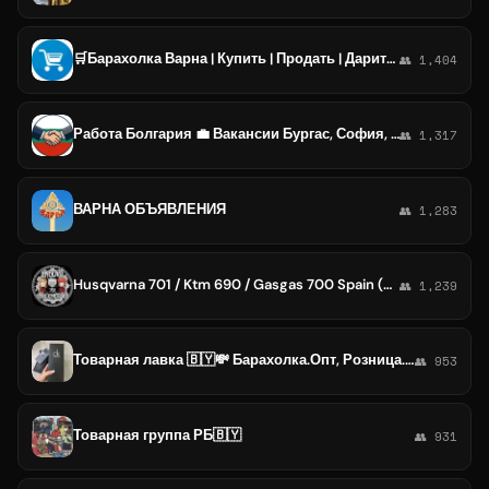
🛒Барахолка Варна | Купить | Продать | Дарить | Объявления
👥 1,404
Работа Болгария 💼 Вакансии Бургас, София, Варна, Несебр, Солнечный Берег, Святой Влас, Созополь, Пловдив, Созополь, Русе и т.д.
👥 1,317
ВАРНА ОБЪЯВЛЕНИЯ
👥 1,283
Husqvarna 701 / Ktm 690 / Gasgas 700 Spain (HKG)
👥 1,239
Товарная лавка 🇧🇾💸 Барахолка.Опт, Розница.Товарка.
👥 953
Товарная группа РБ🇧🇾
👥 931