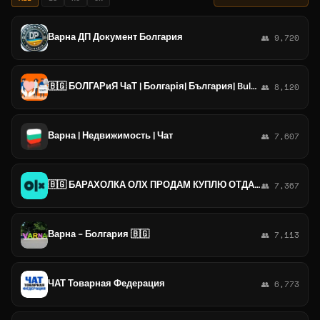
Варна ДП Документ Болгария
👥 9,720
🇧🇬 БОЛГАРиЯ ЧаТ | Болгарія| България| Bulgaria| София Пловдив Варна Бургас Несебр Солнечный Влас Поморие
👥 8,120
Варна | Недвижимость | Чат
👥 7,607
🇧🇬 БАРАХОЛКА ОЛХ ПРОДАМ КУПЛЮ ОТДАМ БОЛГАРИЯ OLX АВИТО ALO БОЛГАРІЯ София Варна Бургас Пловдив Несебр Солнечный Влас
👥 7,367
Варна - Болгария 🇧🇬
👥 7,113
ЧАТ Товарная Федерация
👥 6,773