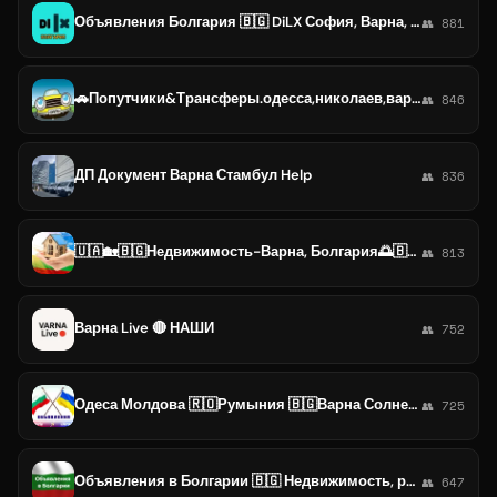
Объявления Болгария 🇧🇬 DiLX София, Варна, Бургас, Пловдив, Русе ✔️Работа, продам, сдам сниму, услуги, мероприятия
👥 881
🚗Попутчики&Трансферы.одесса,николаев,варна,бургас,орловка,паланка,исакча,отопень.
👥 846
ДП Документ Варна Стамбул Help
👥 836
🇺🇦🏡🇧🇬Недвижимость-Варна, Болгария🌅🇧🇬 Chat
👥 813
Варна Live 🔴 НАШИ
👥 752
Одеса Молдова 🇷🇴Румыния 🇧🇬Варна Солнечный берег
👥 725
Объявления в Болгарии 🇧🇬 Недвижимость, работа, авто, трансферы, товары, услуги. Барахолка, реклама, чат. Бургас, София, Варна.
👥 647