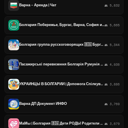
Варна - Аренда | Чат
👥 5,832
Болгария Побережье, Бургас, Варна, София и не только... 🌹Услуги⚒️ Мастер 👨‍🔧 Трансфер🚘 Веб 🖥 Домашний помощник 🏡
👥 5,665
Болгария группа русскоговорящих 🇧🇬 Бургас, София, Варна, Несебр, Солнечный берег, Святой Влас, Созополь, Пловдив. Объявления.
👥 5,344
Пасажирські перевезення Болгарія Румунія Україна Пассажирские перевозки Болгария Румыния Одеса Пловдив Бухарест Варна
👥 4,936
УКРАИНЦЫ В БОЛГАРИИ | Допомога Спілкування | София Бургас Варна Несебр Пловдив Поморие Влас Солнечный Берег
👥 3,886
Варна ДП Документ ИНФО
👥 3,769
МаМы | Болгария 🇧🇬 Дети РОДЫ Родители София Бургас Варна Пловдив Несебр Поморие Влас Солнечный
👥 3,679