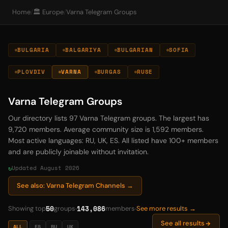
Home
/
🏛️ Europe
/
Varna Telegram Groups
BULGARIA
BALGARIYA
BULGARIAN
SOFIA
PLOVDIV
VARNA
BURGAS
RUSE
Varna Telegram Groups
Our directory lists 97 Varna Telegram groups. The largest has
9,720 members. Average community size is 1,592 members.
Most active languages: RU, UK, ES. All listed have 100+ members
and are publicly joinable without invitation.
Updated August 2026
See also: Varna Telegram Channels →
50
143,086
Showing top
groups
members
See more results →
See all results
ALL
ES
RU
UK