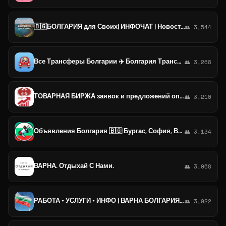
🇧🇬БОЛГАРИЯ для Своих| ИНФОЧАТ | Новости | София Варна Бургас Пловдив Несебр Солнечный
👥 3,544
Все Трансферы Болгарии ✈️ Болгария Трансфер Попутчики Туризм Стамбул Турция Румыния Сербия Бургас Варна София Банско Белград Буд
👥 3,268
ТОВАРНАЯ БИРЖА заявок и предложений оптом f9.market оптовый маркетплейс Феникс 9 | Военные товары | маски | СИЗ | СВО
👥 3,210
Объявления Болгария 🇧🇬 Бургас, София, Варна, Несебр, Солнечный берег, Святой Влас, Созополь, Пловдив, Поморие, Сарафово, Албена.
👥 3,134
ВАРНА. Отдыхай С Нами.
👥 3,068
РАБОТА • УСЛУГИ • ИНФО | ВАРНА БОЛГАРИЯ ЕВРОПА 🇪🇺🇧🇬 Варна, Русе, Солнечный берег, Обзор, Несебр, Шумен, Поморье, София.
👥 3,022