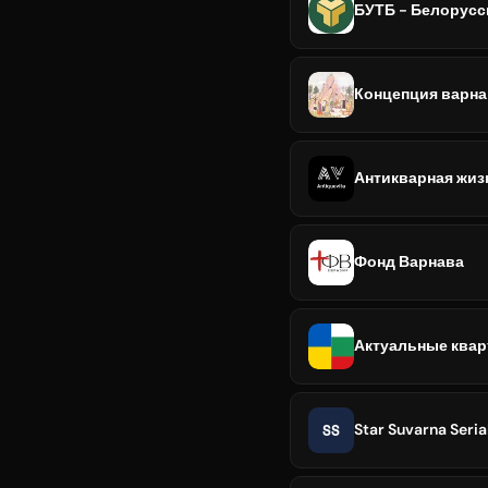
БУТБ - Белорусс
Концепция варн
Антикварная жизн
Фонд Варнава
Актуальные квар
SS
Star Suvarna Seria