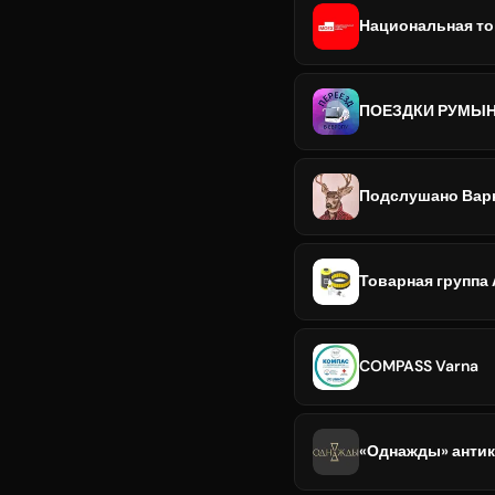
Национальная то
Подслушано Вар
Товарная группа
COMPASS Varna
«Однажды» антик