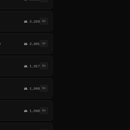
👥 2,229
RU
с
👥 2,061
UK
👥 1,917
RU
👥 1,848
RU
👥 1,698
RU