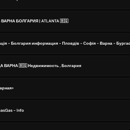
АРНА БОЛГАРИЯ | ATLANTA 🇧🇬
ція - Болгария информация - Пловдів - Софія - Варна - Бурга
 ВАРНА 🇧🇬 Недвижимость , Болгария
арная»
sGas - Info