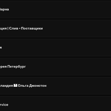
Варна
ция | Слив • Поставщики
я
ерея Петербург
ландия 🏰 Ольга Джонстон
rvice