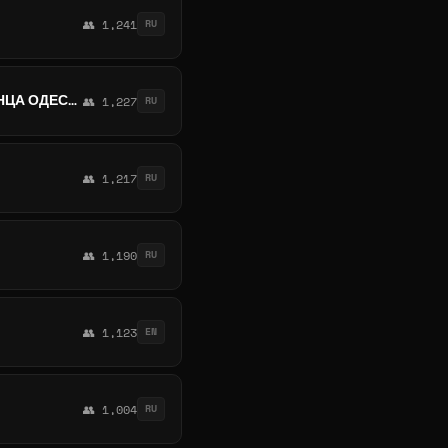
👥 1,241
RU
ПОЕЗДКИ РУМЫНИЯ БОЛГАРИЯ МОЛДОВА ОДЕССА БУХАРЕСТ ОДЕССА КОНСТАНЦА ОДЕССА КИШИНЕВ ОДЕССА ВАРНА ПЕРЕВОЗКИ
👥 1,227
RU
👥 1,217
RU
👥 1,190
RU
👥 1,123
EN
👥 1,004
RU