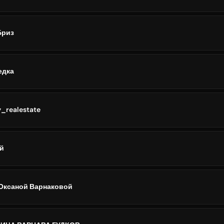
Бриз
едка
_realestate
й
Оксаной Варнаковой