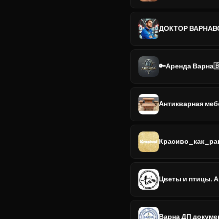
ДОКТОР ВАРНАВ
🔑Аренда Варна
Антикварная меб
Красиво_как_ра
Цветы и птицы. 
Варна ДП докуме