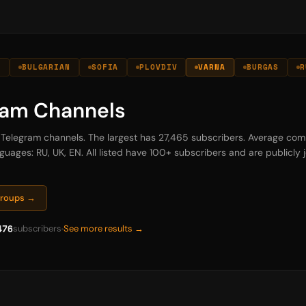
A
BULGARIAN
SOFIA
PLOVDIV
VARNA
BURGAS
R
ram Channels
a Telegram channels. The largest has 27,465 subscribers. Average comm
guages: RU, UK, EN. All listed have 100+ subscribers and are publicly jo
Groups →
476
subscribers
See more results →