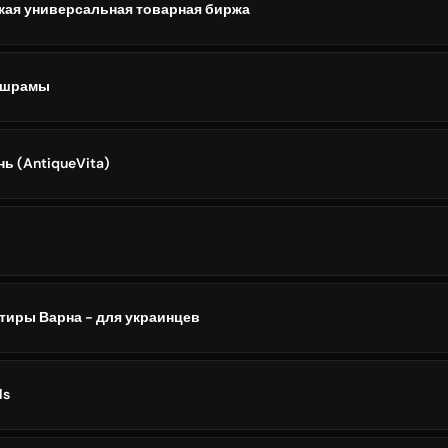
кая универсальная товарная биржа
ашрамы
ь (AntiqueVita)
тиры Варна - для украинцев
ls