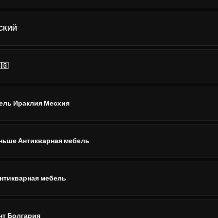
СКИЙ
🇬
ель Ираклия Месхия
ньше Антикварная мебель
Антикварная мебель
нт Болгария