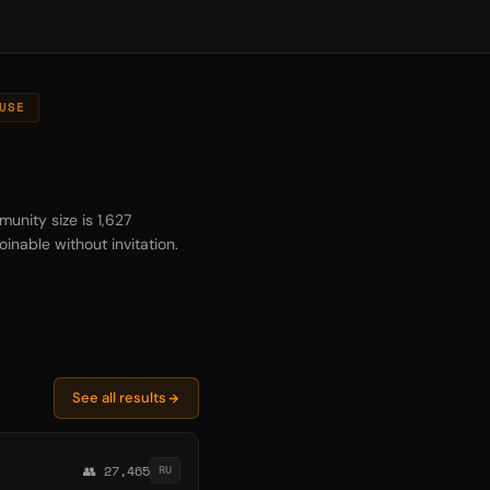
USE
unity size is 1,627
inable without invitation.
See all results
👥 27,465
RU