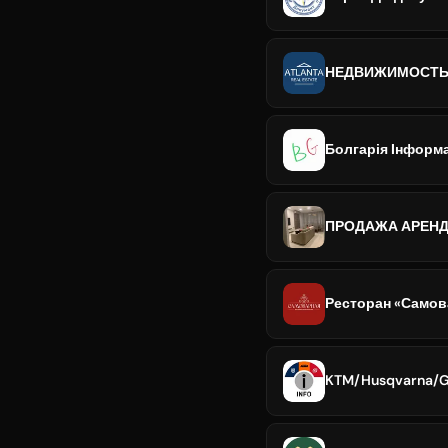
НЕДВИЖИМОСТЬ В
Болгарія Інформа
ПРОДАЖА АРЕНДА
Ресторан «Самов
KTM/Husqvarna/Ga