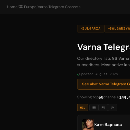
Home
/
🏛️ Europe
/
Varna Telegram Channels
BULGARIA
BALGARIY
Varna Teleg
Our directory lists 96 Varn
subscribers. Most active lan
Updated August 2026
See also: Varna Telegram 
50
144,
Showing top
channels
ALL
EN
RU
UK
Катя Варнава