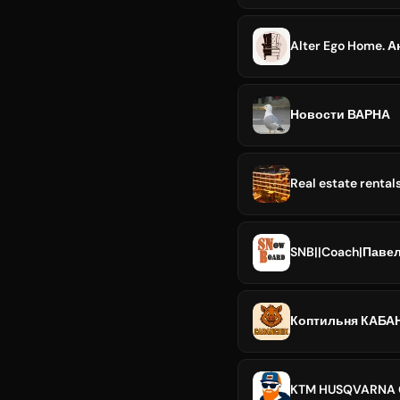
Alter Ego Home. 
Новости ВАРНА
Real estate rentals
SNB||Coach|Паве
Коптильня КАБА
KTM HUSQVARNA