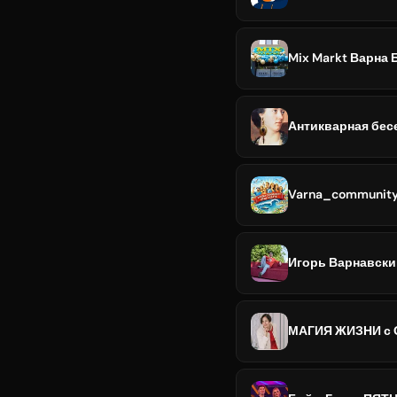
Mix Markt Варна 
Антикварная бес
Varna_community
Игорь Варнавски
МАГИЯ ЖИЗНИ с 