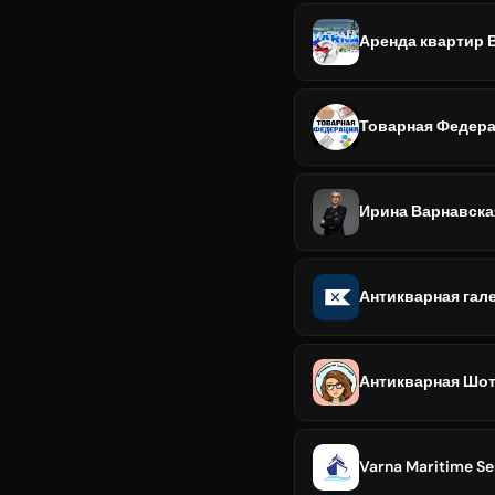
Аренда квартир 
Товарная Федера
Ирина Варнавска
Антикварная гал
Антикварная Шот
Varna Maritime Se