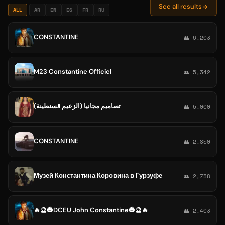
See all results
ALL
AR
EN
ES
FR
RU
CONSTANTINE
👥 6,203
M23 Constantine Officiel
👥 5,342
تصاميم مجانيا (الزعيم قسنطينة)
👥 5,000
CONSTANTINE
👥 2,850
Музей Константина Коровина в Гурзуфе
👥 2,738
🔥🔮🎃DCEU John Constantine🎃🔮🔥
👥 2,403