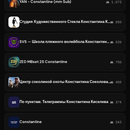
YAN - Constantine (mm Sub)
👥 1,073
Студия Художественного Стекла Константина Крейнделя
👥 850
SVS — Школа пляжного волейбола Константина Семенова
👥 839
ZED MBset 25 Constantine
👥 750
Центр соколиной охоты Константина Соколова🦅
👥 466
По пунктам. Телеграммы Константина Киселева
GR
👥 374
Constantine
👥 343