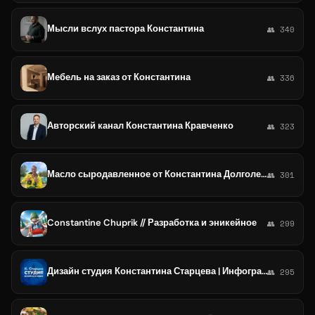
Мысли вслух пастора Константина
👥 340
Мебель на заказ от Константина
👥 336
Авторский канал Константина Кравченко
👥 323
Масло сыродавленное от Константина Долголета
👥 301
Constantine Chuprik // Разработка и эникейное
👥 299
Дизайн студия Константина Старцева | Инфографика для Wildberries Ozon ЯМ
👥 295