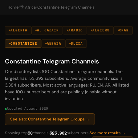
Home
/
🌴 Africa
/
Constantine Telegram Channels
ALGERIA
AL JAZAIR
ARABIC
ALGIERS
ORAN
CONSTANTINE
ANNABA
BLIDA
Constantine Telegram Channels
Our directory lists 100 Constantine Telegram channels. The
largest has 153,692 subscribers. Average community size is
3,384 subscribers. Most active languages: RU, EN, AR. All listed
have 100+ subscribers and are publicly joinable without
invitation.
Updated August 2026
See also: Constantine Telegram Groups →
50
325,962
Showing top
channels
subscribers
See more results →