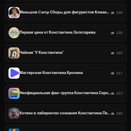
Меньшов Camp Сборы для фигуристов Команда Константина Меньшова
👥 139
Первая цена от Константина Золотарева
👥 132
Чайная "У Константина"
👥 123
Мастерская Константина Крохина
👥 117
Неофициальная фан-группа Константина Серова
👥 113
Котики в лабиринтах сознания Константина Пензина
👥 102