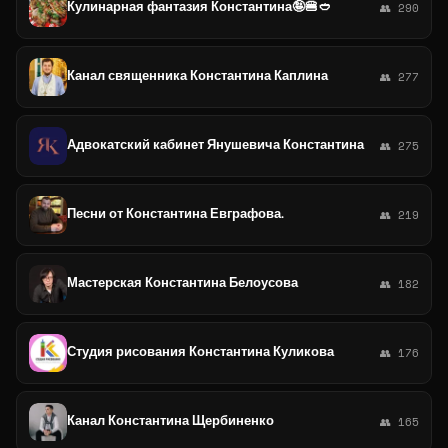
Кулинарная фантазия Константина🤪🍔🥙
👥 290
Канал священника Константина Каплина
👥 277
Адвокатский кабинет Янушевича Константина
👥 275
Песни от Константина Евграфова.
👥 219
Мастерская Константина Белоусова
👥 182
Студия рисования Константина Куликова
👥 176
Канал Константина Щербиненко
👥 165