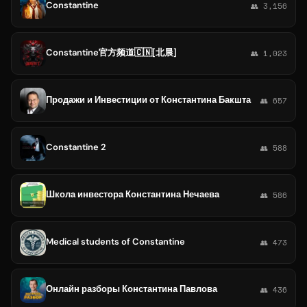
Constantine
👥 3,156
Constantine官方频道🇨🇳[北晨]
👥 1,023
Продажи и Инвестиции от Константина Бакшта
👥 657
Constantine 2
👥 588
Школа инвестора Константина Нечаева
👥 586
Medical students of Constantine
👥 473
Онлайн разборы Константина Павлова
👥 436