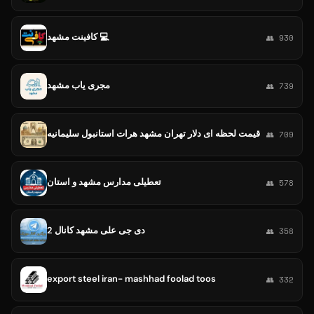
کافینت مشهد 💻
👥 930
مجری یاب مشهد
👥 739
قیمت لحظه ای دلار تهران مشهد هرات استانبول سلیمانیه
👥 709
تعطیلی مدارس مشهد و استان
👥 578
دی جی علی مشهد کانال 2
👥 358
export steel iran- mashhad foolad toos
👥 332