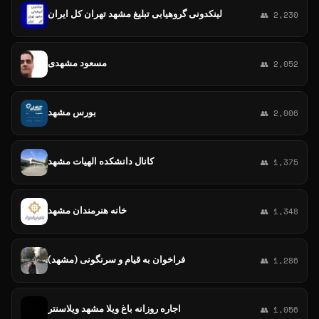
لینکدونی گروهیابی تبلیغ مشهد تهران کل ایران
👥 2,230
مسعود مشهدی
👥 2,052
بورس مشهد
👥 2,006
کانال دانشکده الهیات مشهد
👥 1,375
خانه هنرمندان مشهد
👥 1,348
فراخوان به قیام و سرنگونی (مشهد)
👥 1,286
اجاره روزانه باغ ویلا مشهد ویلاسنتر
👥 1,056