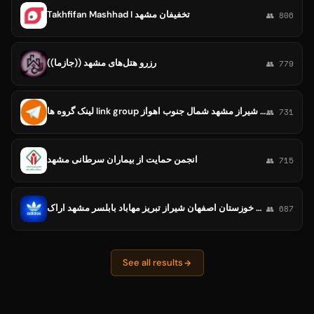
Takhfifan Mashhad I تخفیفان مشهد
👥 806
رزرو هتل‌های مشهد ((جازما))
👥 779
لینک گروه ها link group لینکدونی چت دوستیابی همسریابی تهران اصفهان تبریز شیراز مشهد شمال جنوب اهواز
👥 731
انجمن حمایت از بیماران سرطانی مشهد
👥 715
تولیدی کفش کتونی حاج علی پاکدشت ارسال کتونی تهران خوزستان اصفهان شیراز تبریز مهاباد بابلسر مشهد اراک
👥 687
See all results