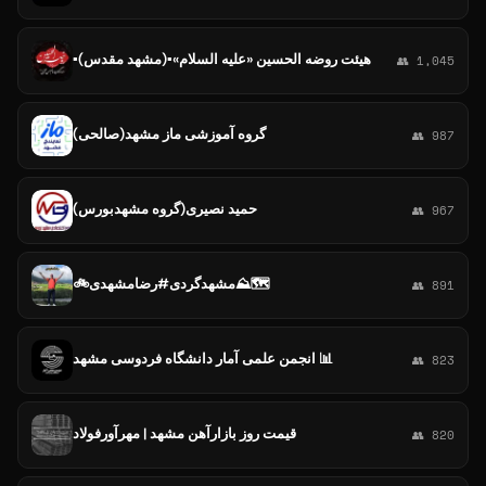
▪️هیئت روضه الحسین «علیه السلام»▪️(مشهد مقدس)
👥 1,045
گروه آموزشی ماز مشهد(صالحی)
👥 987
حمید نصیری(گروه مشهدبورس)
👥 967
🚲مشهدگردی#رضامشهدی⛰️🗺
👥 891
انجمن علمی آمار دانشگاه فردوسی مشهد 📊
👥 823
قیمت روز بازارآهن مشهد | مهرآورفولاد
👥 820