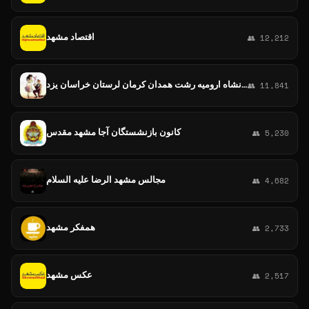
اقتصاد مشهد
👥 12,212
گروه، کانال همسریابی💑 ازدواج دائم تهران مشهد اصفهان کرج شیراز تبریز قم اهواز کرمانشاه ارومیه رشت همدان کرمان لرستان خراسان یزد
👥 11,841
کانون بازنشستگان آجا مشهد مقدس
👥 5,230
مجالس مشهد الرضا علیه السلام
👥 4,682
همفکر مشهد
👥 2,733
عکس مشهد
👥 2,517