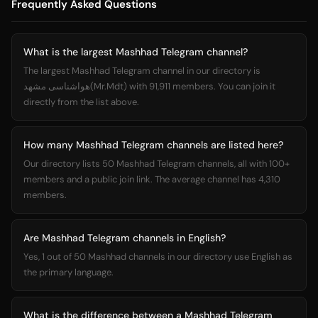
Frequently Asked Questions
What is the largest Mashhad Telegram channel?
The largest Mashhad Telegram channel in our directory is
هواشناسی مشهد(Mr.Mdt) with 91,911 members. You can join it
directly from the list above.
How many Mashhad Telegram channels are listed here?
Our directory lists 50 Mashhad Telegram channels, all with 100+
members and a public join link. The average channel has 4,310
members.
Are Mashhad Telegram channels in English?
Yes, 1 out of 50 Mashhad channels in our directory use English as
the primary language.
What is the difference between a Mashhad Telegram