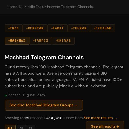
Home
/
🕌 Middle East
/
Mashhad Telegram Channels
IRAN
PERSIAN
FARSI
TEHRAN
ISFAHAN
MASHHAD
TABRIZ
SHIRAZ
Mashhad Telegram Channels
Our directory lists 100 Mashhad Telegram channels. The largest
has 91,911 subscribers. Average community size is 4,310
subscribers. Most active languages: FA, EN. All listed have 100+
subscribers and are publicly joinable without invitation.
Updated August 2026
See also: Mashhad Telegram Groups →
50
414,418
Showing top
channels
subscribers
See more results →
See all results
ALL
EN
FA