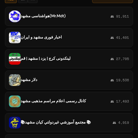
هواشناسی مشهد(Mr.Mdt)
👥 91,911
اخبار فوری مشهد و ایران
👥 41,401
لینکدونی کرج | یزد | مشهد | قم
👥 27,705
دلار مشهد
👥 19,536
کانال رسمی اعلام مراسم مذهبی مشهد
👥 17,493
📚مجتمع آموزشي غيردولتي كيان مشهد 📚
👥 4,919