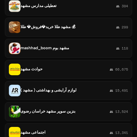
تعطیلی مدارس مشهد
👥 304
مشهد طلا خرید💎فروش💎 طلا 💰
👥 299
mashhad_boom مشهد بوم
👥 110
حوادث مشهد
👥 66,675
لوازم آرایشی و بهداشتی ( مشهد )
👥 15,491
بنزین سوپر مشهد خراسان رضوی
👥 13,524
اجتماعی مشهد
👥 13,341