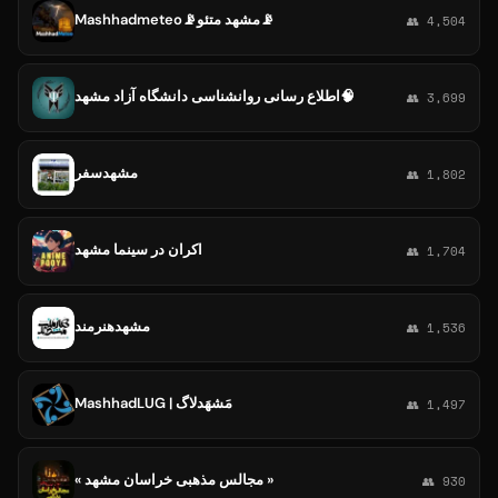
Mashhadmeteo📡مشهد متئو📡
👥 4,504
اطلاع رسانی روانشناسی دانشگاه آزاد مشهد🧠
👥 3,699
مشهدسفر
👥 1,802
اکران در سینما مشهد
👥 1,704
مشهدهنرمند
👥 1,536
MashhadLUG | مَشهَدلاگ
👥 1,497
« مجالس مذهبی خراسان مشهد »
👥 930